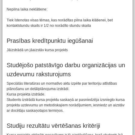
Nepilna laika neklātiene:
Tiek īstenotas visas tēmas, kas norādītas pilna laika klātienei, bet
kontaktstundu skaits ir 1/2 no norādīto stundu skaita
Prasības kredītpunktu iegūšanai
Jāizstrādā un jāaizstāv kursa projekts
Studējošo patstāvīgo darbu organizācijas un
uzdevumu raksturojums
Speciālās literatūras un normatīvo aktu izpēte par teritoriju attīstības
plānošanu un detālplānojuma izstrādi.
Kursa projekta izstrāde.
Students izstrādā kursa projektu saskaņā ar pasniedzēja izsniegto kursa
projekta uzdevumu un metodiskajiem norādījumiem, iesniedz un aizstāv
ar docētāju saskaņotajos termiņos.
Studiju rezultātu vērtēšanas kritēriji