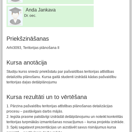
Anda Jankava
Dr. oec.
Priekšzināšanas
Arhi3093, Teritorijas plānošana II
Kursa anotācija
Studiju kurss sniedz priekšstatu par pašvaldības teritorijas attīstības
detalizētu plānošanu. Kursa gaitā studenti izstrādā kādas pašvaldību
teritorijas daļas detālplānojumu
Kursa rezultāti un to vērtēšana
1. Pārzina pašvaldību teritorijas attīstības plānošanas detalizācijas
procesu – pastāvīgais darbs mājās.
2. Iegūta prasme patstāvīgi izstrādāt detālplānojumu un noteikt konkrētās
teritorijas turpmākās izmantošanas nosacījumus – kursa projekta izstrāde.
3. Spēj sagatavot prezentācijas un aizstāvēt savus risinājumus kursa