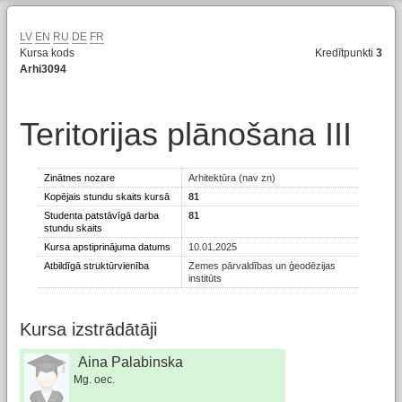
LV
EN
RU
DE
FR
Kursa kods
Kredītpunkti
3
Arhi3094
Teritorijas plānošana III
Zinātnes nozare
Arhitektūra (nav zn)
Kopējais stundu skaits kursā
81
Studenta patstāvīgā darba
81
stundu skaits
Kursa apstiprinājuma datums
10.01.2025
Atbildīgā struktūrvienība
Zemes pārvaldības un ģeodēzijas
institūts
Kursa izstrādātāji
Aina Palabinska
Mg. oec.