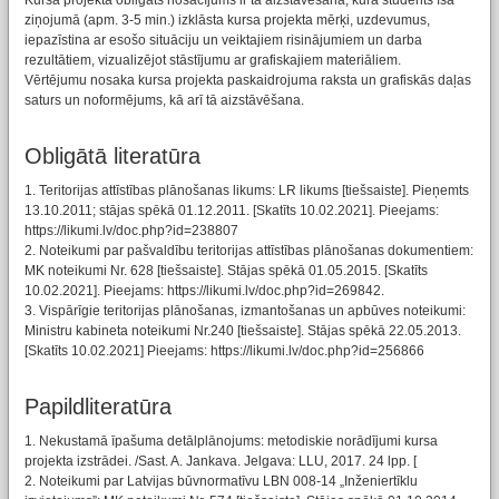
Kursa projekta obligāts nosacījums ir tā aizstāvēšana, kurā students īsā
ziņojumā (apm. 3-5 min.) izklāsta kursa projekta mērķi, uzdevumus,
iepazīstina ar esošo situāciju un veiktajiem risinājumiem un darba
rezultātiem, vizualizējot stāstījumu ar grafiskajiem materiāliem.
Vērtējumu nosaka kursa projekta paskaidrojuma raksta un grafiskās daļas
saturs un noformējums, kā arī tā aizstāvēšana.
Obligātā literatūra
1. Teritorijas attīstības plānošanas likums: LR likums [tiešsaiste]. Pieņemts
13.10.2011; stājas spēkā 01.12.2011. [Skatīts 10.02.2021]. Pieejams:
https://likumi.lv/doc.php?id=238807
2. Noteikumi par pašvaldību teritorijas attīstības plānošanas dokumentiem:
MK noteikumi Nr. 628 [tiešsaiste]. Stājas spēkā 01.05.2015. [Skatīts
10.02.2021]. Pieejams: https://likumi.lv/doc.php?id=269842.
3. Vispārīgie teritorijas plānošanas, izmantošanas un apbūves noteikumi:
Ministru kabineta noteikumi Nr.240 [tiešsaiste]. Stājas spēkā 22.05.2013.
[Skatīts 10.02.2021] Pieejams: https://likumi.lv/doc.php?id=256866
Papildliteratūra
1. Nekustamā īpašuma detālplānojums: metodiskie norādījumi kursa
projekta izstrādei. /Sast. A. Jankava. Jelgava: LLU, 2017. 24 lpp. [
2. Noteikumi par Latvijas būvnormatīvu LBN 008-14 „Inženiertīklu