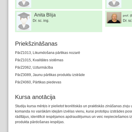
Anita Blija
prof. (
Dr. sc. ing.
Dr. sc
Priekšzināšanas
PārZ1013, Likumdošana pārtikas nozarē
PārZ1015, Kvalitātes sistēmas
PārZ2062, Uzturmācība
PārZ3089, Jaunu pārtikas produktu izstrāde
PārZ4060, Pārtikas piedevas
Kursa anotācija
Studiju kursa mērķis ir pielietot teorētiskās un praktiskās zināšanas zivj
komanda no vairākām idejām izvēlas vienu, kurai prototipu izstrādes pos
rādītājus, identificē iespējamos apdraudējumus un veic nepieciešamos iz
produkta pārdošanas iespējas.