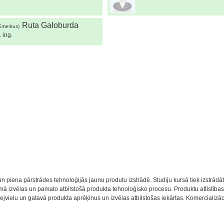
Ruta Galoburda
Emeritus)
. ing.
u un piena pārstrādes tehnoloģijās jaunu produtu izstrādē. Studiju kursā tiek izstrād
mā izvēlas un pamato atbilstošā produkta tehnoloģisko procesu. Produktu attīstīb
ejvielu un gatavā produkta aprēķinus un izvēlas atbilstošas iekārtas. Komerciali