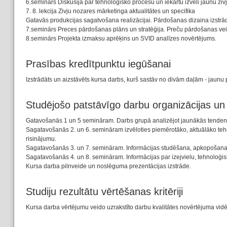
6.seminārs Diskusija par tehnoloģisko procesu un iekārtu izvēli jaunu zivj
7. 8. lekcija Zivju nozares mārketinga aktualitātes un specifika
Gatavās produkcijas sagatvošana realizācijai. Pārdošanas dizaina izstrā
7.seminārs Preces pārdošanas plāns un stratēģija. Preču pārdošanas v
8.seminārs Projekta izmaksu aprēķins un SVID analīzes novērtējums.
Prasības kredītpunktu iegūšanai
Izstrādāts un aizstāvēts kursa darbs, kurš sastāv no divām daļām - jaunu
Studējošo patstāvīgo darbu organizācijas u
Gatavošanās 1 un 5 semināram. Darbs grupā analizējot jaunākās tendence
Sagatavošanās 2. un 6. semināram izvēloties piemērotāko, aktuālāko teh
risinājumu.
Sagatavošanās 3. un 7. semināram. Informācijas studēšana, apkopošana, 
Sagatavošanās 4. un 8. semināram. Informācijas par izejvielu, tehnoloģi
Kursa darba pilnveide un noslēguma prezentācijas izstrāde.
Studiju rezultātu vērtēšanas kritēriji
Kursa darba vērtējumu veido uzrakstīto darbu kvalitātes novērtējuma vid