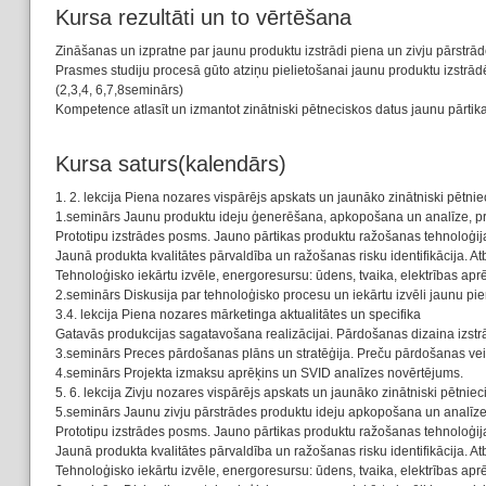
Kursa rezultāti un to vērtēšana
Zināšanas un izpratne par jaunu produktu izstrādi piena un zivju pārstrā
Prasmes studiju procesā gūto atziņu pielietošanai jaunu produktu izstrādē
(2,3,4, 6,7,8seminārs)
Kompetence atlasīt un izmantot zinātniski pētneciskos datus jaunu pārtik
Kursa saturs(kalendārs)
1. 2. lekcija Piena nozares vispārējs apskats un jaunāko zinātniski pētnie
1.seminārs Jaunu produktu ideju ģenerēšana, apkopošana un analīze, pro
Prototipu izstrādes posms. Jauno pārtikas produktu ražošanas tehnoloģi
Jaunā produkta kvalitātes pārvaldība un ražošanas risku identifikācija. At
Tehnoloģisko iekārtu izvēle, energoresursu: ūdens, tvaika, elektrības aprē
2.seminārs Diskusija par tehnoloģisko procesu un iekārtu izvēli jaunu pie
3.4. lekcija Piena nozares mārketinga aktualitātes un specifika
Gatavās produkcijas sagatavošana realizācijai. Pārdošanas dizaina izstr
3.seminārs Preces pārdošanas plāns un stratēģija. Preču pārdošanas v
4.seminārs Projekta izmaksu aprēķins un SVID analīzes novērtējums.
5. 6. lekcija Zivju nozares vispārējs apskats un jaunāko zinātniski pētniec
5.seminārs Jaunu zivju pārstrādes produktu ideju apkopošana un analīze,
Prototipu izstrādes posms. Jauno pārtikas produktu ražošanas tehnoloģi
Jaunā produkta kvalitātes pārvaldība un ražošanas risku identifikācija. At
Tehnoloģisko iekārtu izvēle, energoresursu: ūdens, tvaika, elektrības aprē