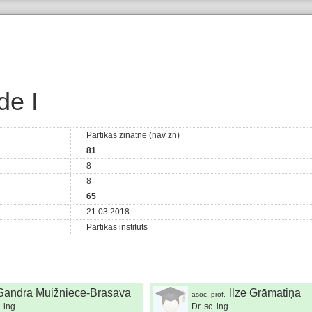
de I
Pārtikas zinātne (nav zn)
81
8
8
65
21.03.2018
Pārtikas institūts
Sandra Muižniece-Brasava
Ilze Grāmatiņa
asoc. prof.
. ing.
Dr. sc. ing.