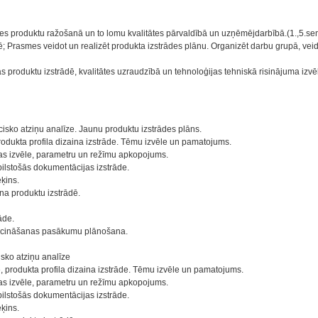
des produktu ražošanā un to lomu kvalitātes pārvaldībā un uzņēmējdarbībā.(1.,5.se
; Prasmes veidot un realizēt produkta izstrādes plānu. Organizēt darbu grupā, veid
as produktu izstrādē, kvalitātes uzraudzībā un tehnoloģijas tehniskā risinājuma izv
cisko atziņu analīze. Jaunu produktu izstrādes plāns.
dukta profila dizaina izstrāde. Tēmu izvēle un pamatojums.
jas izvēle, parametru un režīmu apkopojums.
bilstošās dokumentācijas izstrāde.
ķins.
na produktu izstrādē.
āde.
eicināšanas pasākumu plānošana.
isko atziņu analīze
 produkta profila dizaina izstrāde. Tēmu izvēle un pamatojums.
jas izvēle, parametru un režīmu apkopojums.
bilstošās dokumentācijas izstrāde.
ķins.