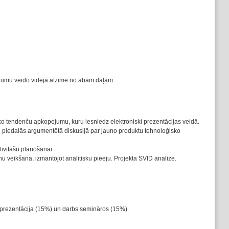
tējumu veido vidējā atzīme no abām daļām.
o tendenču apkopojumu, kuru iesniedz elektroniski prezentācijas veidā.
 piedalās argumentētā diskusijā par jauno produktu tehnoloģisko
ivitāšu plānošanai.
 veikšana, izmantojot analītisku pieeju. Projekta SVID analīze.
 prezentācija (15%) un darbs semināros (15%).