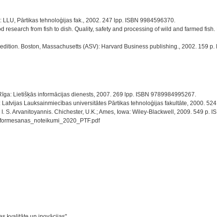
a: LLU, Pārtikas tehnoloģijas fak., 2002. 247 lpp. ISBN 9984596370.
od research from fish to dish. Quality, safety and processing of wild and farmed fi
d edition. Boston, Massachusetts (ASV): Harvard Business publishing., 2002. 159 p
jā. Rīga: Lietišķās informācijas dienests, 2007. 269 lpp. ISBN 9789984995267.
: Latvijas Lauksainmiecības universitātes Pārtikas tehnoloģijas fakultāte, 2000. 5
 I. S. Arvanitoyannis. Chichester, U.K.; Ames, Iowa: Wiley-Blackwell, 2009. 549 p
02/Noformesanas_noteikumi_2020_PTF.pdf
s kvalitāte un inovācijas".