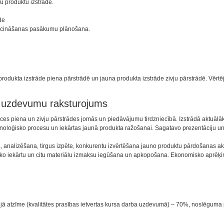
u produktu izstrādē.
de
eicināšanas pasākumu plānošana.
 produkta izstrāde piena pārstrādē un jauna produkta izstrāde zivju pārstrādē. Vēr
n uzdevumu raksturojums
s piena un zivju pārstrādes jomās un piedāvājumu tirdzniecībā. Izstrādā aktuālāk
noloģisko procesu un iekārtas jaunā produkta ražošanai. Sagatavo prezentāciju un
analizēšana, tirgus izpēte, konkurentu izvērtēšana jauno produktu pārdošanas akt
sko iekārtu un citu materiālu izmaksu iegūšana un apkopošana. Ekonomisko aprēķinu
ējā atzīme (kvalitātes prasības ietvertas kursa darba uzdevumā) – 70%, noslēguma