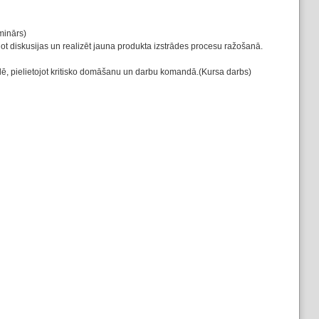
minārs)
ot diskusijas un realizēt jauna produkta izstrādes procesu ražošanā.
ēlē, pielietojot kritisko domāšanu un darbu komandā.(Kursa darbs)