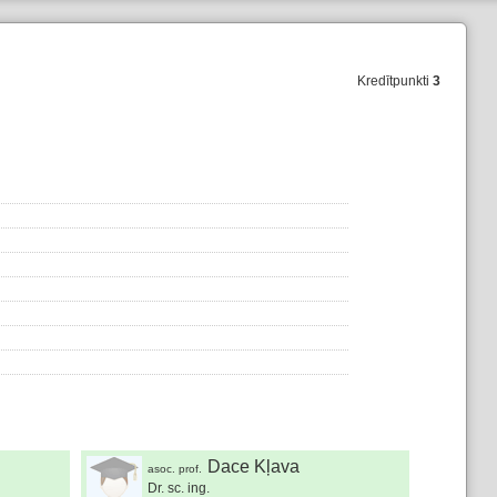
Kredītpunkti
3
Dace Kļava
asoc. prof.
Dr. sc. ing.