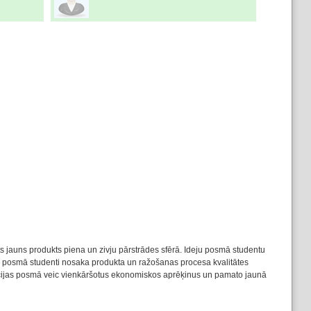
āts jauns produkts piena un zivju pārstrādes sfērā. Ideju posmā studentu
as posmā studenti nosaka produkta un ražošanas procesa kvalitātes
zācijas posmā veic vienkāršotus ekonomiskos aprēķinus un pamato jaunā