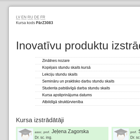
LV
EN
RU
DE
FR
Kursa kods
PārZ3083
Inovatīvu produktu izstrā
Zinātnes nozare
Kopējais stundu skaits kursā
Lekciju stundu skaits
Semināru un praktisko darbu stundu skaits
Studenta patstāvīgā darba stundu skaits
Kursa apstiprinājuma datums
Atbildīgā struktūrvienība
Kursa izstrādātāji
Jeļena Zagorska
asoc. prof.
prof.
Dr. sc. ing.
Dr. sc