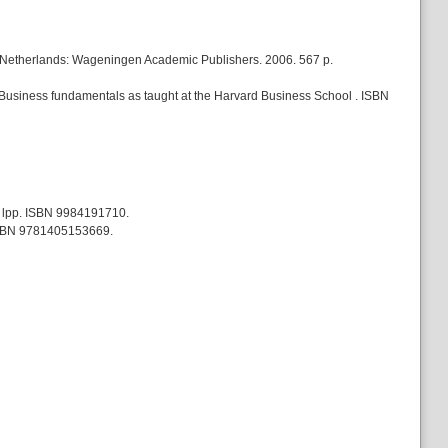
sh. Netherlands: Wageningen Academic Publishers. 2006. 567 p.
. Business fundamentals as taught at the Harvard Business School . ISBN
24 lpp. ISBN 9984191710.
. ISBN 9781405153669.