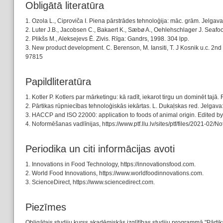
Obligātā literatūra
1. Ozola L., Ciproviča I. Piena pārstrādes tehnoloģija: māc. grām. Jelgav
2. Luter J.B., Jacobsen C., Bakaert K., Sæbø A., Oehlehschlager J. Seafo
2. Plikšs M., Aleksejevs Ē. Zivis. Rīga: Gandrs, 1998. 304 lpp.
3. New product development. C. Berenson, M. Iansiti, T. J Kosnik u.c. 2n
97815
Papildliteratūra
1. Kotler P. Kotlers par mārketingu: kā radīt, iekarot tirgu un dominēt ta
2. Pārtikas rūpniecības tehnoloģiskās iekārtas. L. Dukaļskas red. Jelgava
3. HACCP and ISO 22000: application to foods of animal origin. Edited by
4. Noformēšanas vadlīnijas, https://www.ptf.llu.lv/sites/ptf/files/2021-
Periodika un citi informācijas avoti
1. Innovations in Food Technology, https://innovationsfood.com.
2. World Food Innovations, https://www.worldfoodinnovations.com.
3. ScienceDirect, https://www.sciencedirect.com.
Piezīmes
Obligātais studiju kurss akadēmiskās izglītības studiju programmā "Pārtika