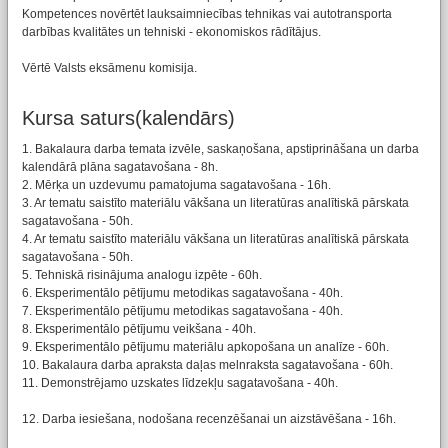
Kompetences novērtēt lauksaimniecības tehnikas vai autotransporta
darbības kvalitātes un tehniski - ekonomiskos rādītājus.
Vērtē Valsts eksāmenu komisija.
Kursa saturs(kalendārs)
1. Bakalaura darba temata izvēle, saskaņošana, apstiprināšana un darba
kalendārā plāna sagatavošana - 8h.
2. Mērķa un uzdevumu pamatojuma sagatavošana - 16h.
3. Ar tematu saistīto materiālu vākšana un literatūras analītiskā pārskata
sagatavošana - 50h.
4. Ar tematu saistīto materiālu vākšana un literatūras analītiskā pārskata
sagatavošana - 50h.
5. Tehniskā risinājuma analogu izpēte - 60h.
6. Eksperimentālo pētījumu metodikas sagatavošana - 40h.
7. Eksperimentālo pētījumu metodikas sagatavošana - 40h.
8. Eksperimentālo pētījumu veikšana - 40h.
9. Eksperimentālo pētījumu materiālu apkopošana un analīze - 60h.
10. Bakalaura darba apraksta daļas melnraksta sagatavošana - 60h.
11. Demonstrējamo uzskates līdzekļu sagatavošana - 40h.
12. Darba iesiešana, nodošana recenzēšanai un aizstāvēšana - 16h.