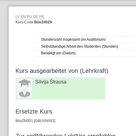
LV
EN
RU
DE
FR
Kurs-Code
BūvZ4029
Stundenzahl insgesamt (im Auditorium)
Selbststandige Arbeit des Studenten (Stunden)
Bestätigt am (Datum)
Kurs ausgearbeitet von (Lehrkraft)
Silvija Štrausa
Ersetzte Kurs
BūvZN001 [GBUVN001]