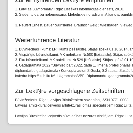
Zur einfŅhrenden LektŅre empfohlen
1. Latvijas Būvnormatīvi Rīga: Lietišķās informācijas dienests, 2010.
2. Studentu darbu noformēšana. Metodiskie norādījumi. Atkārtots, papildin
3. Neufert Ernest. Bauentwurfslehre. Braunschweig ; Wiesbaden: Vieweg. 
Weiterfuhrende Literatur
1. Būvniecības likums: LR likums [tiešsaiste]. Stājas spēkā 01.10.2014, ar
2. Vispārīgie būvnoteikumi: MK noteikumi Nr.500 [tiešsaiste]. Stājas spēk
3. Ēku būvnoteikumi: MK noteikumi Nr.529 [tiešsaiste]. Stājas spēkā 01.10
4. Gadagrāmata 2022 "Būvniecība": 2022. gada 1. līmeņa profesionālās au
diplomdarbu gadagrāmata / Koncepta autori S.Gusta, S.Štrausa. Sastādītāj
katedra.https://llufb.llu.lv/LLUgramatas/VBF_Diplomandu_gadagramata2
Zur LektŅre vorgeschlagene Zeitschriften
Būvinženieris. Rīga: Latvijas Būvinženieru savienība, ISSN 9771-0008.
Latvijas arhitektura: ceļvedis arhitektūras jomas speciālistiem:Rīga: Lili
Latvijas Būvniecība: ceļvedis būvniecības nozares virzītājiem. Rīga: Lili