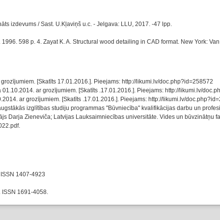
āts izdevums / Sast. U.Kļaviņš u.c. - Jelgava: LLU, 2017. -47 lpp.
1996. 598 p. 4. Zayat K. A. Structural wood detailing in CAD format. New York: Va
 grozījumiem. [Skatīts 17.01.2016.]. Pieejams: http://likumi.lv/doc.php?id=258572
ā 01.10.2014. ar grozījumiem. [Skatīts .17.01.2016.]. Pieejams: http://likumi.lv/doc
.2014. ar grozījumiem. [Skatīts .17.01.2016.]. Pieejams: http://likumi.lv/doc.php?i
gstākās izglītības studiju programmas "Būvniecība" kvalifikācijas darbu un profes
s Darja Zieneviča; Latvijas Lauksaimniecības universitāte. Vides un būvzinātņu fak
022.pdf.
ta. ISSN 1407-4923
ta. ISSN 1691-4058.