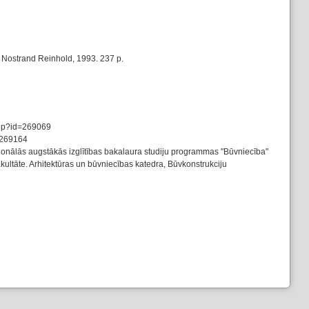
n Nostrand Reinhold, 1993. 237 p.
.php?id=269069
d=269164
ionālās augstākās izglītības bakalaura studiju programmas "Būvniecība"
ultāte. Arhitektūras un būvniecības katedra, Būvkonstrukciju