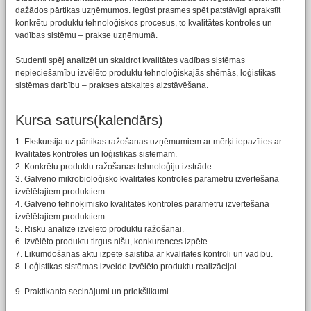
dažādos pārtikas uzņēmumos. Iegūst prasmes spēt patstāvīgi aprakstīt
konkrētu produktu tehnoloģiskos procesus, to kvalitātes kontroles un
vadības sistēmu – prakse uzņēmumā.
Studenti spēj analizēt un skaidrot kvalitātes vadības sistēmas
nepieciešamību izvēlēto produktu tehnoloģiskajās shēmās, loģistikas
sistēmas darbību – prakses atskaites aizstāvēšana.
Kursa saturs(kalendārs)
1. Ekskursija uz pārtikas ražošanas uzņēmumiem ar mērķi iepazīties ar
kvalitātes kontroles un loģistikas sistēmām.
2. Konkrētu produktu ražošanas tehnoloģiju izstrāde.
3. Galveno mikrobioloģisko kvalitātes kontroles parametru izvērtēšana
izvēlētajiem produktiem.
4. Galveno tehnoķīmisko kvalitātes kontroles parametru izvērtēšana
izvēlētajiem produktiem.
5. Risku analīze izvēlēto produktu ražošanai.
6. Izvēlēto produktu tirgus nišu, konkurences izpēte.
7. Likumdošanas aktu izpēte saistībā ar kvalitātes kontroli un vadību.
8. Loģistikas sistēmas izveide izvēlēto produktu realizācijai.
9. Praktikanta secinājumi un priekšlikumi.