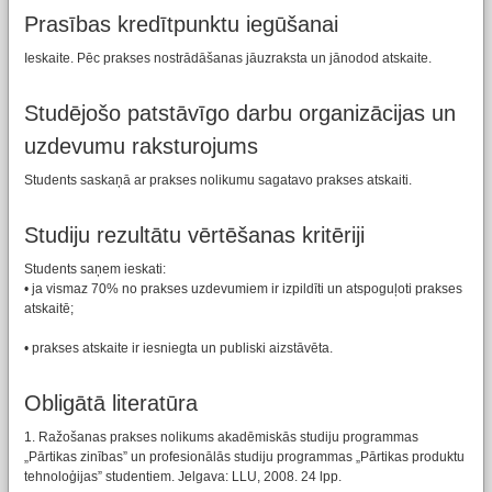
Prasības kredītpunktu iegūšanai
Ieskaite. Pēc prakses nostrādāšanas jāuzraksta un jānodod atskaite.
Studējošo patstāvīgo darbu organizācijas un
uzdevumu raksturojums
Students saskaņā ar prakses nolikumu sagatavo prakses atskaiti.
Studiju rezultātu vērtēšanas kritēriji
Students saņem ieskati:
• ja vismaz 70% no prakses uzdevumiem ir izpildīti un atspoguļoti prakses
atskaitē;
• prakses atskaite ir iesniegta un publiski aizstāvēta.
Obligātā literatūra
1. Ražošanas prakses nolikums akadēmiskās studiju programmas
„Pārtikas zinības” un profesionālās studiju programmas „Pārtikas produktu
tehnoloģijas” studentiem. Jelgava: LLU, 2008. 24 lpp.