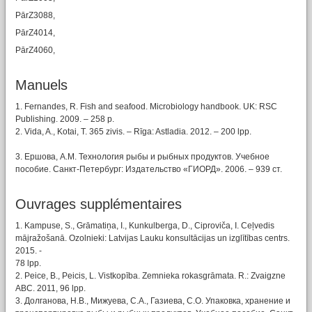
PārZ3088,
PārZ4014,
PārZ4060,
Manuels
1. Fernandes, R. Fish and seafood. Microbiology handbook. UK: RSC
Publishing. 2009. – 258 p.
2. Vida, A., Kotai, T. 365 zivis. – Rīga: Astladia. 2012. – 200 lpp.
3. Ершова, А.М. Технология рыбы и рыбных продуктов. Учебное
пособие. Санкт-Петербург: Издательство «ГИОРД». 2006. – 939 ст.
Ouvrages supplémentaires
1. Kampuse, S., Grāmatiņa, I., Kunkulberga, D., Ciproviča, I. Ceļvedis
mājražošanā. Ozolnieki: Latvijas Lauku konsultācijas un izglītības centrs.
2015. -
78 lpp.
2. Peice, B., Peicis, L. Vistkopība. Zemnieka rokasgrāmata. R.: Zvaigzne
ABC. 2011, 96 lpp.
3. Долганова, Н.В., Мижуева, С.А., Газиева, С.О. Упаковка, хранение и