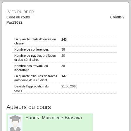
LV
EN
RU
DE
FR
Code du cours
Crédits
9
PārZ3082
La quantité totale d'heures en
243
classe
Nombre de conferences
38
Nombre de travaux pratiques
20
et des séminaires
Nombre des travaux du
38
laboratoire
La quantitē d'heures de travail
147
autonome d'un ētudiant
Date de l'approbation du
21.03.2018
cours
Auteurs du cours
Sandra Muižniece-Brasava