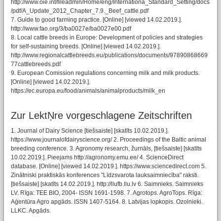
http://www.oie.int/fileadmin/Home/eng/Internationa_Standard_Setting/docs
/pdf/A_Update_2012_Chapter_7.9._Beef_cattle.pdf
7. Guide to good farming practice. [Online] [viewed 14.02.2019.].
http://www.fao.org/3/ba0027e/ba0027e00.pdf
8. Local cattle breeds in Europe: Development of policies and strategies
for self-sustaining breeds. [Online] [viewed 14.02.2019.].
http://www.regionalcattlebreeds.eu/publications/documents/97890868669
77cattlebreeds.pdf
9. European Comission regulations concerning milk and milk products.
[Online] [viewed 14.02.2019.].
https://ec.europa.eu/food/animals/animalproducts/milk_en
Zur LektŅre vorgeschlagene Zeitschriften
1. Journal of Dairy Science [tiešsaiste] [skatīts 10.02.2019.].
https://www.journalofdairyscience.org/ 2. Proceedings of the Baltic animal
breeding conference. 3. Agronomy research, žurnāls, [tiešsaiste] [skatīts
10.02.2019.]. Pieejams http://agronomy.emu.ee/ 4. ScienceDirect
database. [Online] [viewed 14.02.2019.]. https://www.sciencedirect.com 5.
Zinātniski praktiskās konferences "Līdzsvarota lauksaimniecība" raksti.
[tiešsaiste] [skatīts 14.02.2019.]. http://llufb.llu.lv 6. Saimnieks. Saimnieks
LV. Rīga: TEE BIO, 2004- ISSN 1691-1598. 7. Agrotops. AgroTops. Rīga:
Aģentūra Agro apgāds. ISSN 1407-5164. 8. Latvijas lopkopis. Ozolnieki.
LLKC. Apgāds.