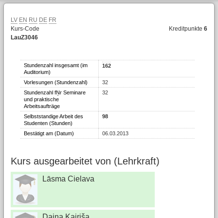
LV
EN
RU
DE
FR
Kurs-Code
Kreditpunkte
6
LauZ3046
Stundenzahl insgesamt (im
162
Auditorium)
Vorlesungen (Stundenzahl)
32
Stundenzahl fŅr Seminare
32
und praktische
Arbeitsaufträge
Selbststandige Arbeit des
98
Studenten (Stunden)
Bestätigt am (Datum)
06.03.2013
Kurs ausgearbeitet von (Lehrkraft)
Lāsma Cielava
Daina Kairiša