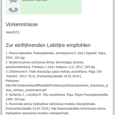
Vorkenntnisse
Vete2023,
Zur einfŅhrenden LektŅre empfohlen
1. Piena lopkopība. Rokasgrāmata. Jemeļjanova A. (red.) Sigulda: Sigra,
2001. 191 lpp.
2. Moderna piena ražošanas ferma: tehnoloģija, tehnika,
apsaimniekošana. Priekuļa J. (red.) Jelgava: LLU, 2012. 240 lpp.
3. Džeimsone A. Videi draudzīgu gaļas liellopu audzēšana. Rīga: SIA
"Gandrs", 2013. 55 lp. [Tiešsaiste] [skatīts 10.02.2019.].
Pieejams:
http://ldf.lv/sites/default/files/faili/Publikacijas/Gramatas/videi_draudzigu_g
alas_liellopu_audzesana.pdf
4. Neilands J., Lukstiņa R. Teļu audzēšana. Rīga: Rīgas Paraugtipogrāfija,
1995. 304 lpp.
5. Racionālu piena lopkopības ražošanas modeļu rokasgrāmata.
[Tiešsaiste] [skatīts 14.02.2019.]. http://www.laukutikls.lv/racionalu-piena-
lopkopibas-razosanas-modelu-rokasgramata