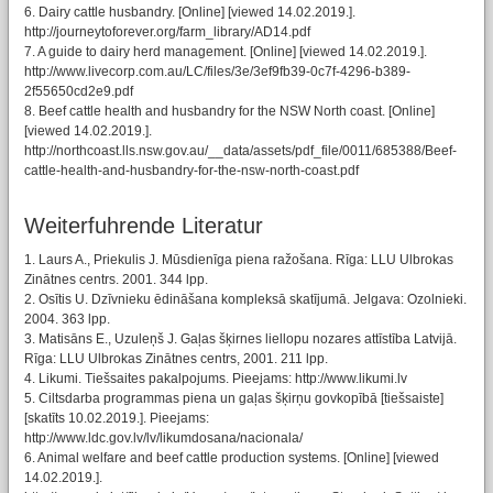
6. Dairy cattle husbandry. [Online] [viewed 14.02.2019.].
http://journeytoforever.org/farm_library/AD14.pdf
7. A guide to dairy herd management. [Online] [viewed 14.02.2019.].
http://www.livecorp.com.au/LC/files/3e/3ef9fb39-0c7f-4296-b389-
2f55650cd2e9.pdf
8. Beef cattle health and husbandry for the NSW North coast. [Online]
[viewed 14.02.2019.].
http://northcoast.lls.nsw.gov.au/__data/assets/pdf_file/0011/685388/Beef-
cattle-health-and-husbandry-for-the-nsw-north-coast.pdf
Weiterfuhrende Literatur
1. Laurs A., Priekulis J. Mūsdienīga piena ražošana. Rīga: LLU Ulbrokas
Zinātnes centrs. 2001. 344 lpp.
2. Osītis U. Dzīvnieku ēdināšana kompleksā skatījumā. Jelgava: Ozolnieki.
2004. 363 lpp.
3. Matisāns E., Uzuleņš J. Gaļas šķirnes liellopu nozares attīstība Latvijā.
Rīga: LLU Ulbrokas Zinātnes centrs, 2001. 211 lpp.
4. Likumi. Tiešsaites pakalpojums. Pieejams: http://www.likumi.lv
5. Ciltsdarba programmas piena un gaļas šķirņu govkopībā [tiešsaiste]
[skatīts 10.02.2019.]. Pieejams:
http://www.ldc.gov.lv/lv/likumdosana/nacionala/
6. Animal welfare and beef cattle production systems. [Online] [viewed
14.02.2019.].