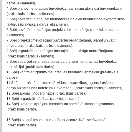
darbs, eksāmens).
4.Spēj plānot meliorācijas būvobjekta realizāciju atbilstoši būvprojektam
(praktiskais darbs, eksāmens).
5.Spēj novērtēt un analizēt meliorācijas objekta būvniecības ekonomiskos
faktorus (praktiskais darbs, eksāmens).
6.Spēj novērtēt meliorācijas projekta dokumentāciju (praktiskais darbs,
eksāmens).
7.Spēj projektēt meliorācijas būvdarbu organizēšanu, plānot un vadīt
būvdarbus (praktiskais darbs, eksāmens).
8.Spēj organizēt meliorācijas būvobjekta pastāvīgo nodrošinājumu
(praktiskais darbs, eksāmens).
9.Spēj sadarboties ar sadarbības partneriem meliorācijas būvobjekta
realizācijai (praktiskais darbs).
10.Spēj kontrolēt izpildīto meliorācijas būvdarbu apmaksu (praktiskais
darbs).
11.Spēj nodrošināt un kontrolēt vides aizsardzības, ugunsdrošības un
darba aizsardzības noteikumu ievērošanu (praktiskais darbs, eksāmens).
12.Spēj apmācīt nodarbinātos (praktiskais darbs).
13.Spēj organizēt mācības (praktiskais darbs).
14.Spēj izmantot aprēķinu metodes un speciālās datorprogrammas
(praktiskais darbs).
15.Spēja sazināties valsts valodā un vismaz divās svešvalodās
(praktiskais darbs).