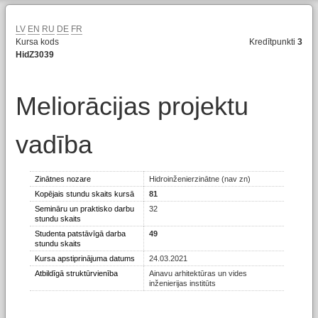
LV
EN
RU
DE
FR
Kursa kods
Kredītpunkti
3
HidZ3039
Meliorācijas projektu
vadība
Zinātnes nozare
Hidroinženierzinātne (nav zn)
Kopējais stundu skaits kursā
81
Semināru un praktisko darbu
32
stundu skaits
Studenta patstāvīgā darba
49
stundu skaits
Kursa apstiprinājuma datums
24.03.2021
Atbildīgā struktūrvienība
Ainavu arhitektūras un vides
inženierijas institūts