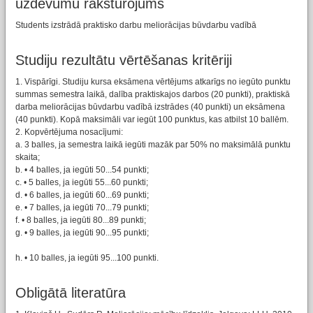
uzdevumu raksturojums
Students izstrādā praktisko darbu meliorācijas būvdarbu vadībā
Studiju rezultātu vērtēšanas kritēriji
1. Vispārīgi. Studiju kursa eksāmena vērtējums atkarīgs no iegūto punktu
summas semestra laikā, dalība praktiskajos darbos (20 punkti), praktiskā
darba meliorācijas būvdarbu vadībā izstrādes (40 punkti) un eksāmena
(40 punkti). Kopā maksimāli var iegūt 100 punktus, kas atbilst 10 ballēm.
2. Kopvērtējuma nosacījumi:
a. 3 balles, ja semestra laikā iegūti mazāk par 50% no maksimālā punktu
skaita;
b. • 4 balles, ja iegūti 50...54 punkti;
c. • 5 balles, ja iegūti 55...60 punkti;
d. • 6 balles, ja iegūti 60...69 punkti;
e. • 7 balles, ja iegūti 70...79 punkti;
f. • 8 balles, ja iegūti 80...89 punkti;
g. • 9 balles, ja iegūti 90...95 punkti;
h. • 10 balles, ja iegūti 95...100 punkti.
Obligātā literatūra