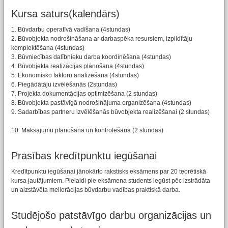
Kursa saturs(kalendārs)
1. Būvdarbu operatīvā vadīšana (4stundas)
2. Būvobjekta nodrošināšana ar darbaspēka resursiem, izpildītāju
komplektēšana (4stundas)
3. Būvniecības dalībnieku darba koordinēšana (4stundas)
4. Būvobjekta realizācijas plānošana (4stundas)
5. Ekonomisko faktoru analizēšana (4stundas)
6. Piegādātāju izvēlēšanās (2stundas)
7. Projekta dokumentācijas optimizēšana (2 stundas)
8. Būvobjekta pastāvīgā nodrošinājuma organizēšana (4stundas)
9. Sadarbības partneru izvēlēšanās būvobjekta realizēšanai (2 stundas)
10. Maksājumu plānošana un kontrolēšana (2 stundas)
Prasības kredītpunktu iegūšanai
Kredītpunktu iegūšanai jānokārto rakstisks eksāmens par 20 teorētiskā
kursa jautājumiem. Pielaidi pie eksāmena students iegūst pēc izstrādāta
un aizstāvēta meliorācijas būvdarbu vadības praktiskā darba.
Studējošo patstāvīgo darbu organizācijas un