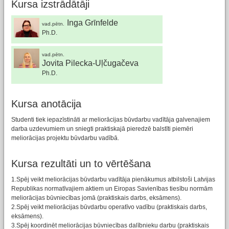
Kursa izstrādātāji
Inga Grīnfelde
vad.pētn.
Ph.D.
vad.pētn.
Jovita Pilecka-Uļčugačeva
Ph.D.
Kursa anotācija
Studenti tiek iepazīstināti ar meliorācijas būvdarbu vadītāja galvenajiem
darba uzdevumiem un sniegti praktiskajā pieredzē balstīti piemēri
meliorācijas projektu būvdarbu vadībā.
Kursa rezultāti un to vērtēšana
1.Spēj veikt meliorācijas būvdarbu vadītāja pienākumus atbilstoši Latvijas
Republikas normatīvajiem aktiem un Eiropas Savienības tiesību normām
meliorācijas būvniecības jomā (praktiskais darbs, eksāmens).
2.Spēj veikt meliorācijas būvdarbu operatīvo vadību (praktiskais darbs,
eksāmens).
3.Spēj koordinēt meliorācijas būvniecības dalībnieku darbu (praktiskais