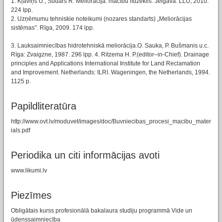
1. Kļaviņš U., Sudārs R. Meliorācija: mācību līdzeklis. Jelgava: LLU, 2010.
224 lpp.
2. Uzņēmumu tehniskie noteikumi (nozares standarts) „Meliorācijas
sistēmas”. Rīga, 2009. 174 lpp.
3. Lauksaimniecības hidrotehniskā meliorācija.O. Sauka, P. Bušmanis u.c.
Rīga: Zvaigzne, 1987. 296 lpp. 4. Ritzema H. P.(editor–in-Chief). Drainage
principles and Applications International Institute for Land Reclamation
and Improvement. Netherlands: ILRI. Wageningen, the Netherlands, 1994.
1125 p.
Papildliteratūra
http://www.ovt.lv/moduvet/images/doc/Buvniecibas_procesi_macibu_mater
ials.pdf
Periodika un citi informācijas avoti
www.likumi.lv
Piezīmes
Obligātais kurss profesionālā bakalaura studiju programmā Vide un
ūdenssaimniecība