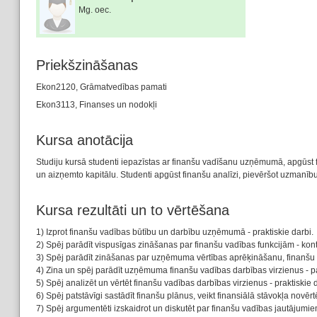
Mg. oec.
Priekšzināšanas
Ekon2120, Grāmatvedības pamati
Ekon3113, Finanses un nodokļi
Kursa anotācija
Studiju kursā studenti iepazīstas ar finanšu vadīšanu uzņēmumā, apgūst f
un aizņemto kapitālu. Studenti apgūst finanšu analīzi, pievēršot uzmanī
Kursa rezultāti un to vērtēšana
1) Izprot finanšu vadības būtību un darbību uzņēmumā - praktiskie darbi.
2) Spēj parādīt vispusīgas zināšanas par finanšu vadības funkcijām - ko
3) Spēj parādīt zināšanas par uzņēmuma vērtības aprēķināšanu, finanšu p
4) Zina un spēj parādīt uzņēmuma finanšu vadības darbības virzienus - pa
5) Spēj analizēt un vērtēt finanšu vadības darbības virzienus - praktiskie 
6) Spēj patstāvīgi sastādīt finanšu plānus, veikt finansiālā stāvokļa novēr
7) Spēj argumentēti izskaidrot un diskutēt par finanšu vadības jautājumie