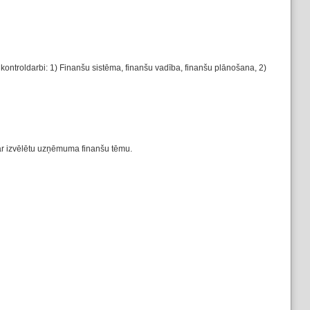
ntroldarbi: 1) Finanšu sistēma, finanšu vadība, finanšu plānošana, 2)
par izvēlētu uzņēmuma finanšu tēmu.