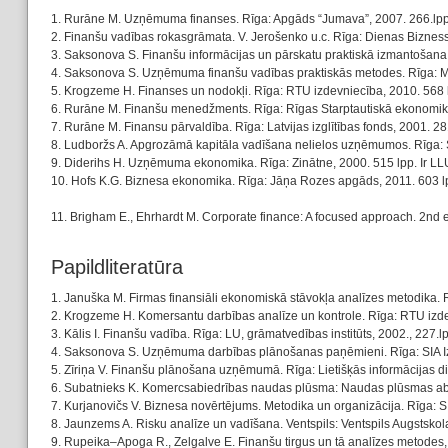
1. Rurāne M. Uzņēmuma finanses. Rīga: Apgāds “Jumava”, 2007. 266.lpp.
2. Finanšu vadības rokasgrāmata. V. Jerošenko u.c. Rīga: Dienas Bizness
3. Saksonova S. Finanšu informācijas un pārskatu praktiskā izmantošan
4. Saksonova S. Uzņēmuma finanšu vadības praktiskās metodes. Rīga: Mer
5. Krogzeme H. Finanses un nodokļi. Rīga: RTU izdevniecība, 2010. 568 l
6. Rurāne M. Finanšu menedžments. Rīga: Rīgas Starptautiskā ekonomikas
7. Rurāne M. Finansu pārvaldība. Rīga: Latvijas izglītības fonds, 2001. 28
8. Ludboržs A. Apgrozāmā kapitāla vadīšana nelielos uzņēmumos. Rīga: SIA
9. Diderihs H. Uzņēmuma ekonomika. Rīga: Zinātne, 2000. 515 lpp. Ir LL
10. Hofs K.G. Biznesa ekonomika. Rīga: Jāņa Rozes apgāds, 2011. 603 lp
11. Brigham E., Ehrhardt M. Corporate finance: A focused approach. 2nd
Papildliteratūra
1. Januška M. Firmas finansiāli ekonomiskā stāvokļa analīzes metodika. 
2. Krogzeme H. Komersantu darbības analīze un kontrole. Rīga: RTU izde
3. Kālis I. Finanšu vadība. Rīga: LU, grāmatvedības institūts, 2002., 227
4. Saksonova S. Uzņēmuma darbības plānošanas paņēmieni. Rīga: SIA Izglī
5. Zīriņa V. Finanšu plānošana uzņēmumā. Rīga: Lietišķās informācijas die
6. Subatnieks K. Komercsabiedrības naudas plūsma: Naudas plūsmas absol
7. Kurjanovičs V. Biznesa novērtējums. Metodika un organizācija. Rīga: 
8. Jaunzems A. Risku analīze un vadīšana. Ventspils: Ventspils Augstskola
9. Rupeika–Apoga R., Zelgalve E. Finanšu tirgus un tā analīzes metodes,