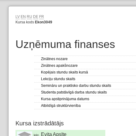
LV
EN
RU
DE
FR
Kursa kods
Ekon3049
Uzņēmuma finanses
Zinātnes nozare
Zinātnes apakšnozare
Kopējais stundu skaits kursā
Lekciju stundu skaits
Semināru un praktisko darbu stundu skaits
Studenta patstāvīgā darba stundu skaits
Kursa apstiprinājuma datums
Atbildīgā struktūrvienība
Kursa izstrādātājs
Evita Apsīte
lekt.