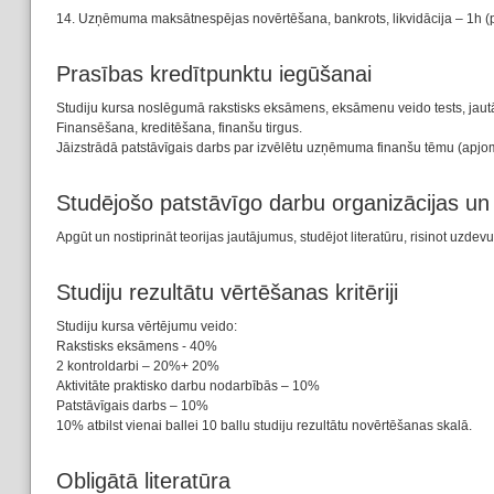
14. Uzņēmuma maksātnespējas novērtēšana, bankrots, likvidācija – 1h (p
Prasības kredītpunktu iegūšanai
Studiju kursa noslēgumā rakstisks eksāmens, eksāmenu veido tests, jautā
Finansēšana, kreditēšana, finanšu tirgus.
Jāizstrādā patstāvīgais darbs par izvēlētu uzņēmuma finanšu tēmu (apjoms
Studējošo patstāvīgo darbu organizācijas u
Apgūt un nostiprināt teorijas jautājumus, studējot literatūru, risinot u
Studiju rezultātu vērtēšanas kritēriji
Studiju kursa vērtējumu veido:
Rakstisks eksāmens - 40%
2 kontroldarbi – 20%+ 20%
Aktivitāte praktisko darbu nodarbībās – 10%
Patstāvīgais darbs – 10%
10% atbilst vienai ballei 10 ballu studiju rezultātu novērtēšanas skalā.
Obligātā literatūra