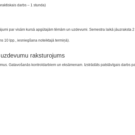
raktiskais darbs – 1 stunda)
jumi par visām kursā apgūtajām tēmām un uzdevumi. Semestra laikā jāuzraksta 2 ko
 10 lpp., iesniegšana noteiktajā termiņā).
n uzdevumu raksturojums
zdevumus. Gatavošanās kontroldarbiem un eksāmenam. Izstrādāts patstāvīgais darbs 