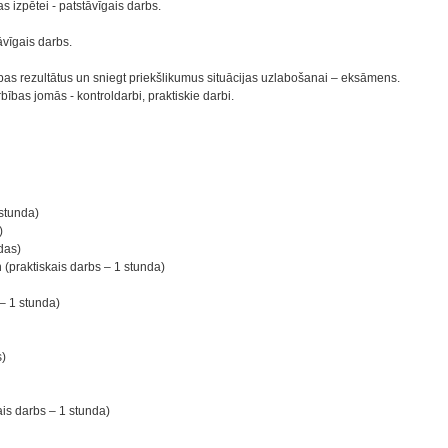
 izpētei - patstāvīgais darbs.
āvīgais darbs.
ības rezultātus un sniegt priekšlikumus situācijas uzlabošanai – eksāmens.
ības jomās - kontroldarbi, praktiskie darbi.
 stunda)
)
das)
 (praktiskais darbs – 1 stunda)
 – 1 stunda)
s)
ais darbs – 1 stunda)