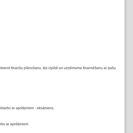
 ietverot finanšu plānošanu, tās izpildi un uzņēmuma finansēšanu ar pašu
oldarbs ar aprēķiniem - eksāmens.
arbs ar aprēķiniem.