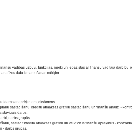
inanšu vadības uzbūvi, funkcijas, mērķi un iepazīstas ar finanšu vadītāja darbību,
bu analīzes datu izmantošanas mērķim.
ntroldarbs ar aprēķiniem, eksāmens.
lānu sastādīšanu, kredītu atmaksas grafiku sastādīšanu un finanšu analīzi - kontr
tstāvīgais darbs.
darbi, darbs grupās.
tēšanu, sastādīt kredīta atmaksas grafiku un veikt citus finanšu aprēķinus - kontrold
m - darbs grupās.