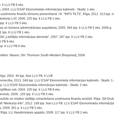
 Ir LLU FB 6 eks.
, 2004. LLU ESAF Ekonomiskās informācijas kabinets - Skaits: 1 eks.
a uzņēmumu finanšu lēmumu pieņemšanā. I.K. “INFO TILTS”, Rīga, 2012. 313 lpp. n
kūrijs LAT, 2006. 225 lpp. Ir LLU FB 1 eks.
pp. Ir LLU FB 5 eks.
 un biznesa administrācijas augstskola, 2005. 384 lpp. Ir LLU FB 5 eks. 2006.g.
1 lpp. Ir LLU FB 1 eks.
 „Lietišķās informācijas dienests”, 2007. 287 lpp. Ir LLU FB 2 eks.
U FB 9 eks.
p. Ir LLU FB 6 eks.
 edition. Mason, OH: Thomson South-Western [Required], 2006.
Rīga: 2002. 40 lpp. Nav LLU FB. Ir LUB
vniecība, 2013. 348 lpp. LLU ESAF Ekonomiskās informācijas kabinets - Skaits: 1 
.lpp. LLU ESAF Ekonomiskās informācijas kabinets - Skaits: 2 eks.
tības soļi, 2004. 105 lpp. Ir LLU FB 8 eks.
nests, 2009., 105 lpp. Ir LLU FB 5 eks.
ūto un relatīvo rādītāju izmantošana uzņēmuma finanšu analīzē. Rīga: SIA Drukāt
SIA “Merkurijs Info”, 2012. 189 lpp. Nav LLU FB. LLU ESAF Ekonomiskās informācija
, 2009. 361 p. Ir LLU FB 5 eks.
 Rīga: LU, Akadēmiskais apgāds, 2009. 117 lpp. Ir LLU FB 2 eks.