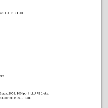
av LLU FB. Ir LUB
eks.
ava, 2008. 100 lpp. Ir LLU FB 1 eks.
s kabinetā ir 2010. gads