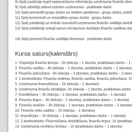
8) Spēj pastāvīgi iegūt nepieciešamo informāciju uzņēmuma finanšu tēmas
9) Spēj atbildīgi plānot uzdotos uzdevumus - praktiskie darbi.
10) Spēj prezentēt grupu darbu un veiktos aprēķinus - grupu darbs, patst
11) Spēj komunicēt un iesaistīties grupu darbā - grupu darbs.
12) Spēj patstāvīgi un kritiski izanalizēt uzņēmuma finanšu vadītāja darb
13) Spēj patstāvīgi sniegt savus risinājumus dažādās finanšu vadības darb
14) Spēj pieņemt finanšu vadītāja lēmumus - praktiskie darbi.
Kursa saturs(kalendārs)
1. Vispārējā finanšu teorija – 2h (lekcija – 1 stunda, praktiskais darbs – 1
2. Finanšu vadība – 4h (lekcija – 2 stundas, praktiskais darbs – 2 stundas
3. Finanšu plānošana - 6h (lekcija – 3 stundas, praktiskais darbs – 3 stun
4. 1.kontroldarbs: Finanšu sistēma, finanšu vadība, finanšu plānošana. 1h
5. Uzņēmuma finansēšana – 2h (lekcija – 2 stundas)
6. Uzņēmuma finanšu stratēģija -2h (lekcija – 1 stunda, praktiskais darbs
7. Kreditēšana – 3h (lekcija – 2 stundas, praktiskais darbs – 1 stunda)
8. Finanšu tirgus – 3h (lekcija – 2 stundas, praktiskais darbs – 1 stunda)
9. Finanšu analīze – 3h (lekcija – 1 stundas, praktiskais darbs – 2 stunda
10. Finanšu risku vadība – 1h (lekcija – 1 stundas)
11. Investīcijas – 2h (lekcija – 1 stundas, praktiskais darbs – 1 stunda)
12. 2.kontroldarbs: Finansēšana, kreditēšana, finanšu tirgus. 1h (praktisk
13. Uzņēmuma norēķinu formas – 1h (praktiskais darbs – 1 stunda)