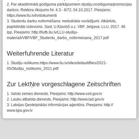
2. Par akadēmiskā godīguma pārkāpumiem studiju,noslēguma/promocijas
darbos. Rektora rīkojums Nr. 4.3.- 8/72, 04.10.2017. Pieejams:
https://www.llu.lv/lv/dokumenti
3. Studentu darbu noformēšana: metodiskie norādījumi. Atkārtots,
papildināts izdevums. Sast. U.Kļaviņš u.c. VBF. Jelgava: LLU, 2017. 46
lpp. Pieejams: http://llufb.llu.lv/LLU-studiju-
materiali/VBF/VBF_Studentu_darbu_noformesana_2017.pdf
Weiterfuhrende Literatur
1. Studiju nolikums.https://www.llu.lv/sites/default/files/2021-
05/Studiju_nolikums_2021.pdf
Zur LektŅre vorgeschlagene Zeitschriften
1. Valsts zemes dienests. Pieejams: http://www.vzd.gov.lv
2. Lauku atbalsta dienests. Pieejams: http://www.lad.gov.lv
3. Latvijas Ģeotelpiskās informācijas aģentūra. Pieejams: http://
www.lgia.gov.lv