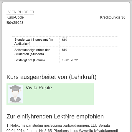
LV
EN
RU
DE
FR
Kurs-Code
Kreditpunkte
30
BūvZ5043
Stundenzahl insgesamt (im
810
Auditorium)
Selbststandige Arbeit des
810
Studenten (Stunden)
Bestätigt am (Datum)
19.01.2022
Kurs ausgearbeitet von (Lehrkraft)
Vivita Puķīte
Zur einfŅhrenden LektŅre empfohlen
1. Nolikums par studiju noslēguma pārbaudījumiem. LLU Senāta
09.04.2014 lēmums Nr. 8-65. Pieejams: https://www.llu.lv/lv/dokumenti