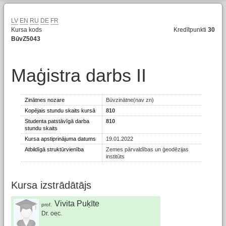
LV
EN
RU
DE
FR
Kursa kods
Kredītpunkti
30
BūvZ5043
Maģistra darbs II
Zinātnes nozare
Būvzinātne(nav zn)
Kopējais stundu skaits kursā
810
Studenta patstāvīgā darba
810
stundu skaits
Kursa apstiprinājuma datums
19.01.2022
Atbildīgā struktūrvienība
Zemes pārvaldības un ģeodēzijas
institūts
Kursa izstrādātājs
Vivita Puķīte
prof.
Dr. oec.