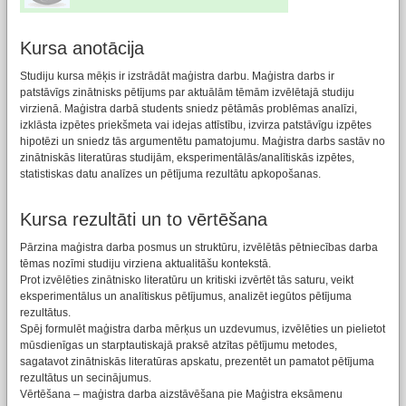
Kursa anotācija
Studiju kursa mēķis ir izstrādāt maģistra darbu. Maģistra darbs ir
patstāvīgs zinātnisks pētījums par aktuālām tēmām izvēlētajā studiju
virzienā. Maģistra darbā students sniedz pētāmās problēmas analīzi,
izklāsta izpētes priekšmeta vai idejas attīstību, izvirza patstāvīgu izpētes
hipotēzi un sniedz tās argumentētu pamatojumu. Maģistra darbs sastāv no
zinātniskās literatūras studijām, eksperimentālās/analītiskās izpētes,
statistiskas datu analīzes un pētījuma rezultātu apkopošanas.
Kursa rezultāti un to vērtēšana
Pārzina maģistra darba posmus un struktūru, izvēlētās pētniecības darba
tēmas nozīmi studiju virziena aktualitāšu kontekstā.
Prot izvēlēties zinātnisko literatūru un kritiski izvērtēt tās saturu, veikt
eksperimentālus un analītiskus pētījumus, analizēt iegūtos pētījuma
rezultātus.
Spēj formulēt maģistra darba mērķus un uzdevumus, izvēlēties un pielietot
mūsdienīgas un starptautiskajā praksē atzītas pētījumu metodes,
sagatavot zinātniskās literatūras apskatu, prezentēt un pamatot pētījuma
rezultātus un secinājumus.
Vērtēšana – maģistra darba aizstāvēšana pie Maģistra eksāmenu