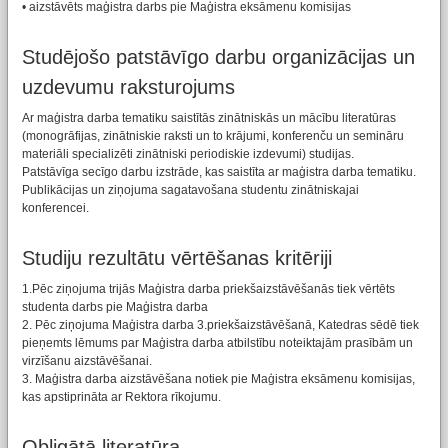
• aizstāvēts maģistra darbs pie Maģistra eksāmenu komisijas
Studējošo patstāvīgo darbu organizācijas un
uzdevumu raksturojums
Ar maģistra darba tematiku saistītās zinātniskās un mācību literatūras
(monogrāfijas, zinātniskie raksti un to krājumi, konferenču un semināru
materiāli specializēti zinātniski periodiskie izdevumi) studijas.
Patstāvīga secīgo darbu izstrāde, kas saistīta ar maģistra darba tematiku.
Publikācijas un ziņojuma sagatavošana studentu zinātniskajai
konferencei.
Studiju rezultātu vērtēšanas kritēriji
1.Pēc ziņojuma trijās Maģistra darba priekšaizstāvēšanās tiek vērtēts
studenta darbs pie Maģistra darba
2. Pēc ziņojuma Maģistra darba 3.priekšaizstāvēšanā, Katedras sēdē tiek
pieņemts lēmums par Maģistra darba atbilstību noteiktajām prasībām un
virzīšanu aizstāvēšanai.
3. Maģistra darba aizstāvēšana notiek pie Maģistra eksāmenu komisijas,
kas apstiprināta ar Rektora rīkojumu.
Obligātā literatūra