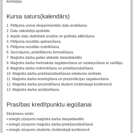
komisijas.
Kursa saturs(kalendārs)
1. Pētījuma un/vai eksperimentālo datu ievākšana.
2. Datu sākotnējā apstrāde.
3. Iegūto datu statistiskā analīze un grafiskā attēlošana.
4. Pētījuma rezultātu apkopošana.
5. Pētījuma rezultātu izvērtēšana.
6. Secinājumu, priekšlikumu formulēšana.
7. Maģistra darba gaitas atskaite starpatskaitēs
8. Maģistra darba melnraksta sagatavošana un saskaņošana ar vadītāju.
9. Maģistra darba noformēšana un priekšaizsāvēšana.
10. Maģistra darba priekšaizstāvēšanas ieteikumu iestrāde.
11. Maģistra darba iesniegšana un prezentācijas sagatavošana.
12. Maģistra darba prezentēšana student zinātniskajā konferencē
13. Maģistra darba aizstāvēšana.
Prasības kredītpunktu iegūšanai
Eksāmenu veido:
• sniegts ziņojums maģistra darba starpatskaitēs
• sniegts ziņojums maģistra darba priekšaizstāvēšanā
• sniegts ziņojums studentu zinātniskajā konferencē