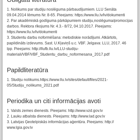
1. Nolikums par studiju noslēguma pārbaudījumiem. LLU Senāta
09.04.2014 lēmums Nr. 8-65. Pieejams: https://www.llu.lv/lv/dokumenti
2. Par akadēmiskā godīguma pārkāpumiem studiju,noslēguma/promocijas
darbos. Rektora rīkojums Nr. 4.3.- 8/72, 04.10.2017. Pieejams:
https://www.llu.lv/lv/dokumenti
3. Studentu darbu noformēšana: metodiskie norādījumi. Atkārtots,
papildināts izdevums. Sast. U.Kļaviņš u.c. VBF. Jelgava: LLU, 2017. 46
lpp. Pieejams: http://llufb.llu.lv/LLU-studiju-
materiali/VBF/VBF_Studentu_darbu_noformesana_2017.pdf
Papildliteratūra
1. Studiju nolikums.https://www.llu.lv/sites/default/files/2021-
05/Studiju_nolikums_2021.pdf
Periodika un citi informācijas avoti
1. Valsts zemes dienests. Pieejams: http://www.vzd.gov.lv
2. Lauku atbalsta dienests. Pieejams: http://www.lad.gov.lv
3. Latvijas Ģeotelpiskās informācijas aģentūra. Pieejams: http://
www.lgia.gov.lv