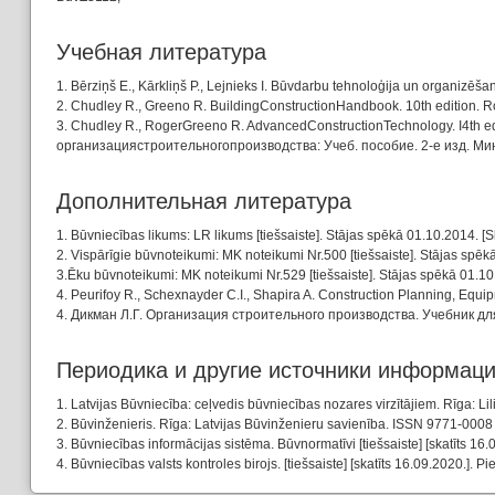
Учебная литературa
1. Bērziņš E., Kārkliņš P., Lejnieks I. Būvdarbu tehnoloģija un organizēša
2. Chudley R., Greeno R. BuildingConstructionHandbook. 10th edition. 
3. Chudley R., RogerGreeno R. AdvancedConstructionTechnology. I4th ed
организациястроительногопроизводства: Учеб. пособие. 2-е изд. Минс
Дополнительная литература
1. Būvniecības likums: LR likums [tiešsaiste]. Stājas spēkā 01.10.2014. [S
2. Vispārīgie būvnoteikumi: MK noteikumi Nr.500 [tiešsaiste]. Stājas spēkā
3.Ēku būvnoteikumi: MK noteikumi Nr.529 [tiešsaiste]. Stājas spēkā 01.10.
4. Peurifoy R., Schexnayder C.I., Shapira A. Construction Planning, Equi
4. Дикман Л.Г. Организация строительного производства. Учебник дл
Периодика и другие источники информац
1. Latvijas Būvniecība: ceļvedis būvniecības nozares virzītājiem. Rīga: Li
2. Būvinženieris. Rīga: Latvijas Būvinženieru savienība. ISSN 9771-0008
3. Būvniecības informācijas sistēma. Būvnormatīvi [tiešsaiste] [skatīts 16.
4. Būvniecības valsts kontroles birojs. [tiešsaiste] [skatīts 16.09.2020.]. Pi