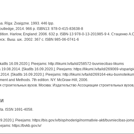
na. Rīga: Zvaigzne. 1993. 446 lpp.
Routledge, 2014. 966 p. ISBN13: 978-0-415-83638-8
ition. Harlow, England: 2006. 632 p. ISBN-13 978-0-13-201985-9 4. Стаценко А.
к.: Выш. шк.. 2002. 367 с. ISBN 985-06-0741-6
katīts 16.09.2020.]. Pieejams: http://likumi.lv/ta/id/258572-buvniecibas-likums
 19.08.2014. [Skatīts 16.09.2020.]. Pieejams: https://likumi.lv/ta/id/269069-vispari
2014. [Skatīts 16.09.2020.]. Pieejams: http://likumi.lv/ta/id/269164-eku-buvnoteiku
pment and Methods. 7th edition. NY: McGraw-Hill, 2006.
я строительных вузов. Москва: Издательство Ассоциации строительных вузов, 
ии
lita. ISSN 1691-4058.
09.2020.]. Pieejams: https://bis.gov.lv/bisp/noderigi/normativie-akti/buvniecibas-jo
eejams: https://bvkb.gov.lv/