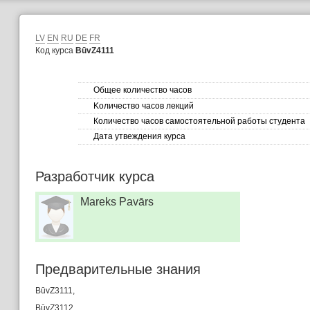
LV
EN
RU
DE
FR
Код курса
BūvZ4111
Общее количество часов
Kоличество часов лекций
Количество часов самостоятельной работы студента
Дата утвеждения курса
Разработчик курса
Mareks Pavārs
Предварительные знания
BūvZ3111,
BūvZ3112,