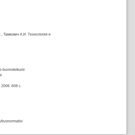
С., Тамкович А.И. Tехнология и
gie-buvnoteikumi
mi
2006. 608 с.
ma/buvnormativi