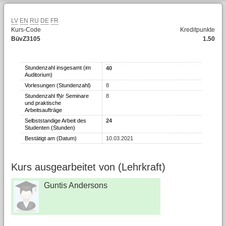
LV
EN
RU
DE
FR
Kurs-Code
Kreditpunkte
BūvZ3105
1.50
Stundenzahl insgesamt (im
40
Auditorium)
Vorlesungen (Stundenzahl)
8
Stundenzahl fŅr Seminare
8
und praktische
Arbeitsaufträge
Selbststandige Arbeit des
24
Studenten (Stunden)
Bestätigt am (Datum)
10.03.2021
Kurs ausgearbeitet von (Lehrkraft)
Guntis Andersons