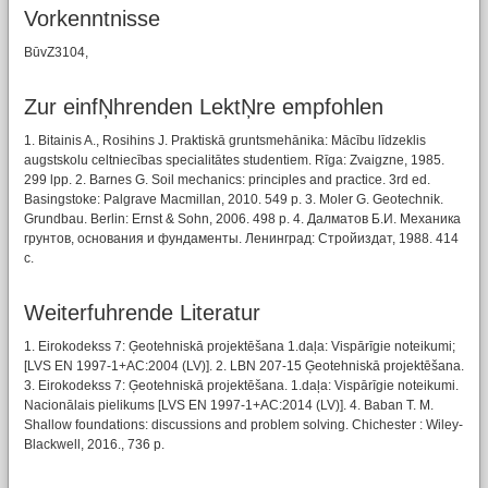
Vorkenntnisse
BūvZ3104,
Zur einfŅhrenden LektŅre empfohlen
1. Bitainis A., Rosihins J. Praktiskā gruntsmehānika: Mācību līdzeklis
augstskolu celtniecības specialitātes studentiem. Rīga: Zvaigzne, 1985.
299 lpp. 2. Barnes G. Soil mechanics: principles and practice. 3rd ed.
Basingstoke: Palgrave Macmillan, 2010. 549 p. 3. Moler G. Geotechnik.
Grundbau. Berlin: Ernst & Sohn, 2006. 498 p. 4. Далматов Б.И. Механика
грунтов, основания и фундаменты. Ленинград: Стройиздат, 1988. 414
c.
Weiterfuhrende Literatur
1. Eirokodekss 7: Ģeotehniskā projektēšana 1.daļa: Vispārīgie noteikumi;
[LVS EN 1997-1+AC:2004 (LV)]. 2. LBN 207-15 Ģeotehniskā projektēšana.
3. Eirokodekss 7: Ģeotehniskā projektēšana. 1.daļa: Vispārīgie noteikumi.
Nacionālais pielikums [LVS EN 1997-1+AC:2014 (LV)]. 4. Baban T. M.
Shallow foundations: discussions and problem solving. Chichester : Wiley-
Blackwell, 2016., 736 p.