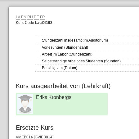
LV
EN
RU
DE
FR
Kurs-Code
LauZ4192
Stundenzahl insgesamt (im Auditorium)
Vorlesungen (Stundenzahl)
Arbeit im Labor (Stundenzahl)
Selbststandige Arbeit des Studenten (Stunden)
Bestätigt am (Datum)
Kurs ausgearbeitet von (Lehrkraft)
Ēriks Kronbergs
Ersetzte Kurs
VidEB014 [GVIEB014]