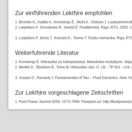
Zur einfŅhrenden LektŅre empfohlen
1. Birzietis G., Kaķītis A., Kronbergs Ē., Mežs A., Vizbulis J. Lauksaimniec
2. Lielpēters P., Dorošenko R., Geriņš Ē. Fluidtehnika. Rīga: RTU, 2005. 1
3. Lielpēters P., Ķirsis T., Kravalis K., Torims T. Fluīdu mehānika. Rīga: R
Weiterfuhrende Literatur
1. Kronbergs Ē. Hidraulika un hidropiedziņa. Metodiskie norādījumi. Jelga
2. Merkle D., Štraiders B., Toms M. Hidraulika. Apz. D. LB. - TP 501 - LV4
3. Joseph D., Renardy Y. Fundamentals of Two – Fluid Dynamics. New Yor
Zur LektŅre vorgeschlagene Zeitschriften
1. Fluid Power Journal ISSN: 1073-7898. Pieejams arī: http://fluidpowerj