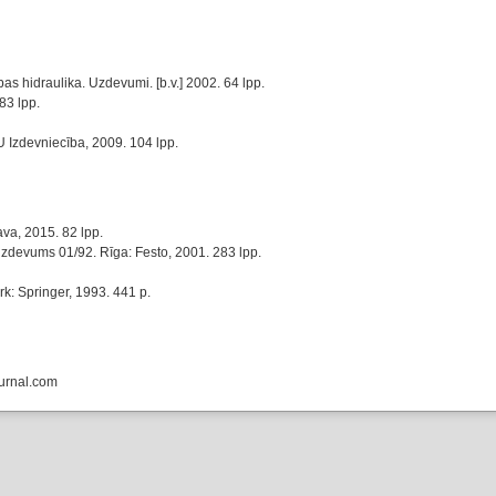
ības hidraulika. Uzdevumi. [b.v.] 2002. 64 lpp.
83 lpp.
TU Izdevniecība, 2009. 104 lpp.
va, 2015. 82 lpp.
. izdevums 01/92. Rīga: Festo, 2001. 283 lpp.
k: Springer, 1993. 441 p.
ournal.com