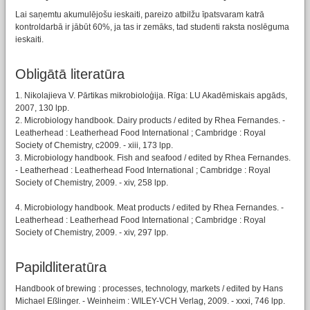
Lai saņemtu akumulējošu ieskaiti, pareizo atbilžu īpatsvaram katrā
kontroldarbā ir jābūt 60%, ja tas ir zemāks, tad studenti raksta noslēguma
ieskaiti.
Obligātā literatūra
1. Nikolajieva V. Pārtikas mikrobioloģija. Rīga: LU Akadēmiskais apgāds,
2007, 130 lpp.
2. Microbiology handbook. Dairy products / edited by Rhea Fernandes. -
Leatherhead : Leatherhead Food International ; Cambridge : Royal
Society of Chemistry, c2009. - xiii, 173 lpp.
3. Microbiology handbook. Fish and seafood / edited by Rhea Fernandes.
- Leatherhead : Leatherhead Food International ; Cambridge : Royal
Society of Chemistry, 2009. - xiv, 258 lpp.
4. Microbiology handbook. Meat products / edited by Rhea Fernandes. -
Leatherhead : Leatherhead Food International ; Cambridge : Royal
Society of Chemistry, 2009. - xiv, 297 lpp.
Papildliteratūra
Handbook of brewing : processes, technology, markets / edited by Hans
Michael Eßlinger. - Weinheim : WILEY-VCH Verlag, 2009. - xxxi, 746 lpp.