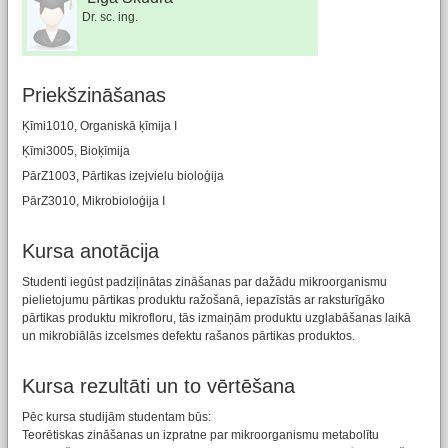
Dr. sc. ing.
Priekšzināšanas
Ķīmi1010, Organiskā ķīmija I
Ķīmi3005, Bioķīmija
PārZ1003, Pārtikas izejvielu bioloģija
PārZ3010, Mikrobioloģija I
Kursa anotācija
Studenti iegūst padziļinātas zināšanas par dažādu mikroorganismu
pielietojumu pārtikas produktu ražošanā, iepazīstās ar raksturīgāko
pārtikas produktu mikrofloru, tās izmaiņām produktu uzglabāšanas laikā
un mikrobiālās izcelsmes defektu rašanos pārtikas produktos.
Kursa rezultāti un to vērtēšana
Pēc kursa studijām studentam būs:
Teorētiskas zināšanas un izpratne par mikroorganismu metabolītu