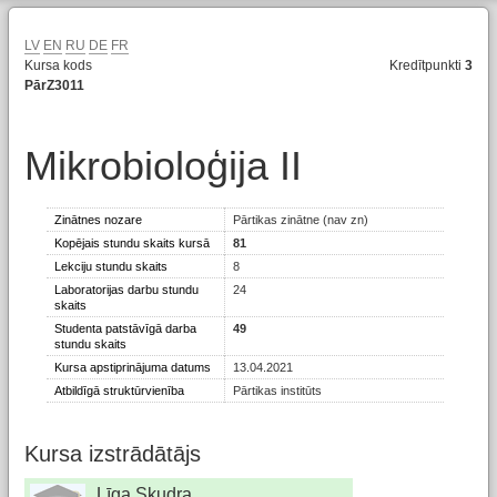
LV
EN
RU
DE
FR
Kursa kods
Kredītpunkti
3
PārZ3011
Mikrobioloģija II
Zinātnes nozare
Pārtikas zinātne (nav zn)
Kopējais stundu skaits kursā
81
Lekciju stundu skaits
8
Laboratorijas darbu stundu
24
skaits
Studenta patstāvīgā darba
49
stundu skaits
Kursa apstiprinājuma datums
13.04.2021
Atbildīgā struktūrvienība
Pārtikas institūts
Kursa izstrādātājs
Līga Skudra