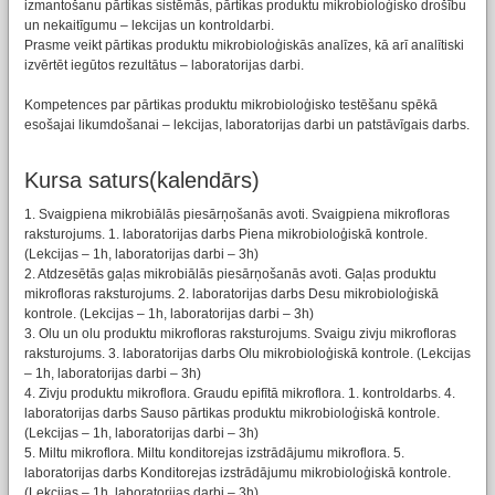
izmantošanu pārtikas sistēmās, pārtikas produktu mikrobioloģisko drošību
un nekaitīgumu – lekcijas un kontroldarbi.
Prasme veikt pārtikas produktu mikrobioloģiskās analīzes, kā arī analītiski
izvērtēt iegūtos rezultātus – laboratorijas darbi.
Kompetences par pārtikas produktu mikrobioloģisko testēšanu spēkā
esošajai likumdošanai – lekcijas, laboratorijas darbi un patstāvīgais darbs.
Kursa saturs(kalendārs)
1. Svaigpiena mikrobiālās piesārņošanās avoti. Svaigpiena mikrofloras
raksturojums. 1. laboratorijas darbs Piena mikrobioloģiskā kontrole.
(Lekcijas – 1h, laboratorijas darbi – 3h)
2. Atdzesētās gaļas mikrobiālās piesārņošanās avoti. Gaļas produktu
mikrofloras raksturojums. 2. laboratorijas darbs Desu mikrobioloģiskā
kontrole. (Lekcijas – 1h, laboratorijas darbi – 3h)
3. Olu un olu produktu mikrofloras raksturojums. Svaigu zivju mikrofloras
raksturojums. 3. laboratorijas darbs Olu mikrobioloģiskā kontrole. (Lekcijas
– 1h, laboratorijas darbi – 3h)
4. Zivju produktu mikroflora. Graudu epifītā mikroflora. 1. kontroldarbs. 4.
laboratorijas darbs Sauso pārtikas produktu mikrobioloģiskā kontrole.
(Lekcijas – 1h, laboratorijas darbi – 3h)
5. Miltu mikroflora. Miltu konditorejas izstrādājumu mikroflora. 5.
laboratorijas darbs Konditorejas izstrādājumu mikrobioloģiskā kontrole.
(Lekcijas – 1h, laboratorijas darbi – 3h)