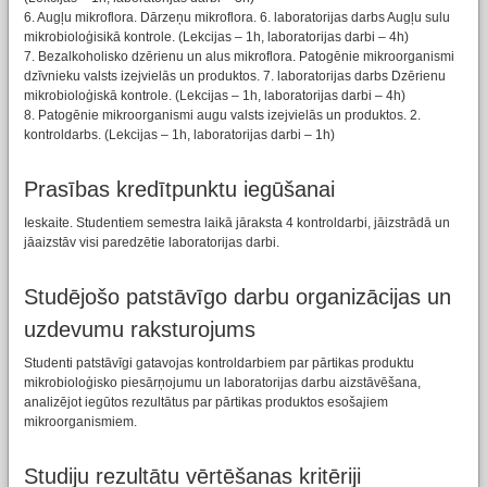
6. Augļu mikroflora. Dārzeņu mikroflora. 6. laboratorijas darbs Augļu sulu
mikrobioloģisikā kontrole. (Lekcijas – 1h, laboratorijas darbi – 4h)
7. Bezalkoholisko dzērienu un alus mikroflora. Patogēnie mikroorganismi
dzīvnieku valsts izejvielās un produktos. 7. laboratorijas darbs Dzērienu
mikrobioloģiskā kontrole. (Lekcijas – 1h, laboratorijas darbi – 4h)
8. Patogēnie mikroorganismi augu valsts izejvielās un produktos. 2.
kontroldarbs. (Lekcijas – 1h, laboratorijas darbi – 1h)
Prasības kredītpunktu iegūšanai
Ieskaite. Studentiem semestra laikā jāraksta 4 kontroldarbi, jāizstrādā un
jāaizstāv visi paredzētie laboratorijas darbi.
Studējošo patstāvīgo darbu organizācijas un
uzdevumu raksturojums
Studenti patstāvīgi gatavojas kontroldarbiem par pārtikas produktu
mikrobioloģisko piesārņojumu un laboratorijas darbu aizstāvēšana,
analizējot iegūtos rezultātus par pārtikas produktos esošajiem
mikroorganismiem.
Studiju rezultātu vērtēšanas kritēriji