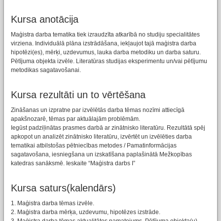
Kursa anotācija
Maģistra darba tematika tiek izraudzīta atkarībā no studiju specialitātes
virziena. Individuālā plāna izstrādāšana, iekļaujot tajā maģistra darba
hipotēzi(es), mērķi, uzdevumus, lauka darba metodiku un darba saturu.
Pētījuma objekta izvēle. Literatūras studijas eksperimentu un/vai pētījumu
metodikas sagatavošanai.
Kursa rezultāti un to vērtēšana
Zināšanas un izpratne par izvēlētās darba tēmas nozīmi attiecīgā
apakšnozarē, tēmas par aktuālajām problēmām.
Iegūst padziļinātas prasmes darbā ar zinātnisko literatūru. Rezultātā spēj
apkopot un analizēt zinātnisko literatūru, izvērtēt un izvēlēties darba
tematikai atbilstošas pētniecības metodes / Pamatinformācijas
sagatavošana, iesniegšana un izskatīšana paplašinātā Mežkopības
katedras sanāksmē. Ieskaite “Maģistra darbs I”
Kursa saturs(kalendārs)
1. Maģistra darba tēmas izvēle.
2. Maģistra darba mērķa, uzdevumu, hipotēzes izstrāde.