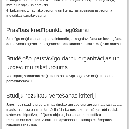
3. Maģistra darba tēmas aktualitātes pamatojums. Pētījuma objekta(u)
izvēle un tā(o) īss apraksts.
4. Līdzšinējo zinātnisko pētījumu un literatūras apzināšana pētījuma
metodikas sagatavošanai.
Prasības kredītpunktu iegūšanai
Sekmīga maģistra darba pamatinformācijas sagatavošana un iesniegšana
darba vadītāja(ie)m un programmas direktoram / ieskaite Maģistra darbs I
Studējošo patstāvīgo darbu organizācijas un
uzdevumu raksturojums
Vadītāja(u) sadarbībā maģistrants patstāvīgi sagatavo maģistra darba
pamatinformāciju.
Studiju rezultātu vērtēšanas kritēriji
Jāiesniedz studiju programmas direktoram vadītāja apstiprināta izstrādātā
maģistra darba pamatinformācija (darba nosaukums, mērķis, pētnieciskie
uzdevumi, hipotēze, pētījuma objekts, lauka darba metodika).
Pamatinformācija tiek izskatīta un apstiprināta atklātajā Mežkopības
katedras sanāksmē.