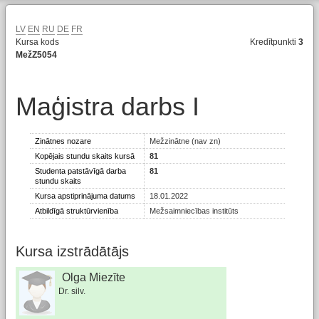
LV
EN
RU
DE
FR
Kursa kods
Kredītpunkti
3
MežZ5054
Maģistra darbs I
Zinātnes nozare
Mežzinātne (nav zn)
Kopējais stundu skaits kursā
81
Studenta patstāvīgā darba
81
stundu skaits
Kursa apstiprinājuma datums
18.01.2022
Atbildīgā struktūrvienība
Mežsaimniecības institūts
Kursa izstrādātājs
Olga Miezīte
Dr. silv.