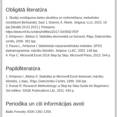
Obligātā literatūra
1. Studiju noslēguma darbu struktūra un noformēšana: metodiskie
norādījumi [tiešsaiste]. Sast. L.Sisenis, A. Ābele. Jelgava: LLU, 2015. 18
lpp [Skatīts 20.01.2021.]. Pieejams:
https://www.mf.llu.lv/sites/mf/files/2017-04/SND.PDF
2. Arhipova I., Bāliņa S. Statistika ekonomikā un biznesā. Rīga: Datorzinību
centrs, 2006. 362 lpp.
3. Paura L., Arhipova I. Statistiskās neparametriskās metodes. SPSS
datorprogramma: mācību līdzeklis. Jelgava: LLKC, 2002. 148 lpp.
4. Frye C. Microsoft Excel 2016 Step by Step. Microsoft Press, 2015. 544 p.
Papildliteratūra
1. Arhipova I., Bāliņa S. Statistika ar Microsoft Excel ikvienam: mācību
līdzeklis. 1.daļa., Rīga: Datorzinību Centrs, 1999. 168 lpp.
2. Kumar R. Research Methodology: a Step-by-Step Guide for Beginners.:
3rd edition. SAGE Publications Ltd., 2011. 440 p.
Periodika un citi informācijas avoti
Baltic Forestry. ISSN 1392-1355.