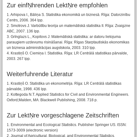
Zur einfŅhrenden LektŅre empfohlen
1. Arhipova I., Bāliņa S. Statistika ekonomikā un biznesā. Rīga: Datorzinību
Centrs, 2006. 364 lpp.
2. Smotrovs J. Varbūtību teorija un matemātiskā statistika II. Rīga: Zvaigzne
ABC, 2007. 136 lpp.
3. Grīnglazs L., Kopitovs J. Matemātiskā statistika: ar datoru lietojuma
paraugiem uzdevumu risināšanai. Rīga: Rīgas Starptautiskās ekonomikas
un biznesa administrācijas augstskola, 2003. 310 lpp.
4. Krastiņš O. Ciemiņa I. Statistika. Rīga: LR Centrālā statistikas pārvalde,
2003. 267 lpp.
Weiterfuhrende Literatur
1. Krastiņš O. Statistika un ekonometrija. Rīga: LR Centrālā statistikas
pārvalde, 1998. 436 lpp.
2. Kottegoda N.T. Applied Statistics for Civil and Environmental Engineers.
Oxford;Malden, MA: Blackwell Publishing, 2008. 718 p.
Zur LektŅre vorgeschlagene Zeitschriften
1. Environmental and Ecological Statistics. Publisher Springer US. ISSN:
1573-3009 (electronic version)
2. Journal of Agricultural, Biological, and Environmental Statistics.