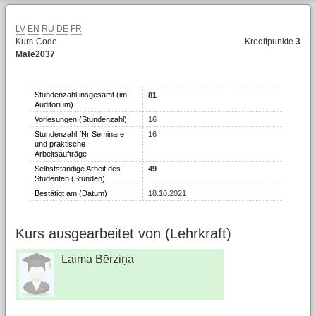
LV
EN
RU
DE
FR
Kurs-Code
Kreditpunkte
3
Mate2037
Stundenzahl insgesamt (im
81
Auditorium)
Vorlesungen (Stundenzahl)
16
Stundenzahl fŅr Seminare
16
und praktische
Arbeitsaufträge
Selbststandige Arbeit des
49
Studenten (Stunden)
Bestätigt am (Datum)
18.10.2021
Kurs ausgearbeitet von (Lehrkraft)
Laima Bērziņa