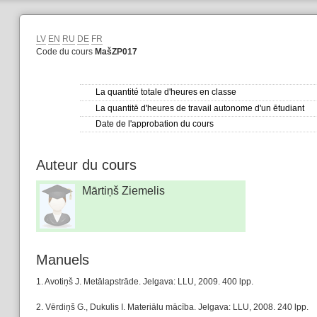
LV
EN
RU
DE
FR
Code du cours
MašZP017
La quantité totale d'heures en classe
La quantitē d'heures de travail autonome d'un ētudiant
Date de l'approbation du cours
Auteur du cours
Mārtiņš Ziemelis
Manuels
1. Avotiņš J. Metālapstrāde. Jelgava: LLU, 2009. 400 lpp.
2. Vērdiņš G., Dukulis I. Materiālu mācība. Jelgava: LLU, 2008. 240 lpp.