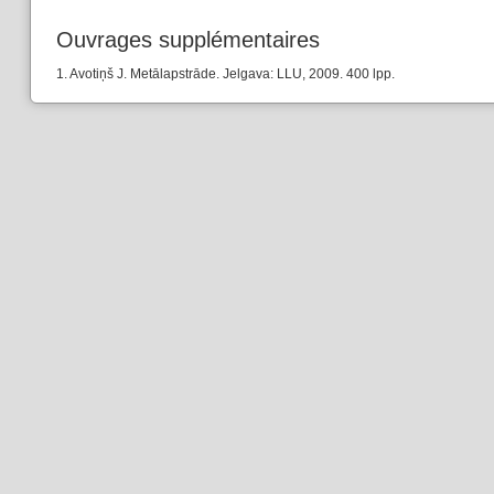
Ouvrages supplémentaires
1. Avotiņš J. Metālapstrāde. Jelgava: LLU, 2009. 400 lpp.