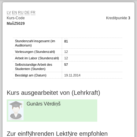
LV
EN
RU
DE
FR
Kurs-Code
Kreditpunkte
3
MašZ5029
Stundenzahl insgesamt (im
81
Auditorium)
Vorlesungen (Stundenzahl)
12
Arbeit im Labor (Stundenzahl)
12
Selbststandige Arbeit des
57
Studenten (Stunden)
Bestätigt am (Datum)
19.11.2014
Kurs ausgearbeitet von (Lehrkraft)
Gunārs Vērdiņš
Zur einfŅhrenden LektŅre empfohlen