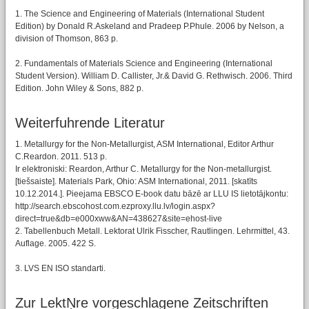
1. The Science and Engineering of Materials (International Student
Edition) by Donald R.Askeland and Pradeep P.Phule. 2006 by Nelson, a
division of Thomson, 863 p.
2. Fundamentals of Materials Science and Engineering (International
Student Version). William D. Callister, Jr.& David G. Rethwisch. 2006. Third
Edition. John Wiley & Sons, 882 p.
Weiterfuhrende Literatur
1. Metallurgy for the Non-Metallurgist, ASM International, Editor Arthur
C.Reardon. 2011. 513 p.
Ir elektroniski: Reardon, Arthur C. Metallurgy for the Non-metallurgist.
[tiešsaiste]. Materials Park, Ohio: ASM International, 2011. [skatīts
10.12.2014.]. Pieejama EBSCO E-book datu bāzē ar LLU IS lietotājkontu:
http://search.ebscohost.com.ezproxy.llu.lv/login.aspx?
direct=true&db=e000xww&AN=438627&site=ehost-live
2. Tabellenbuch Metall. Lektorat Ulrik Fisscher, Rautlingen. Lehrmittel, 43.
Auflage. 2005. 422 S.
3. LVS EN ISO standarti.
Zur LektŅre vorgeschlagene Zeitschriften