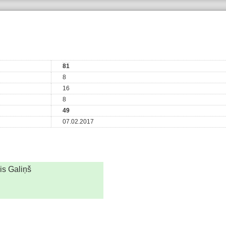
81
8
16
8
49
07.02.2017
is Galiņš