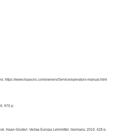
ejams: https://www.haascnc.com/owners/Service/operators-manual.html
6. 970 p.
ok. Haan-Gruiten: Verlag Europa Lehrmittel, Germany, 2010. 428 p.