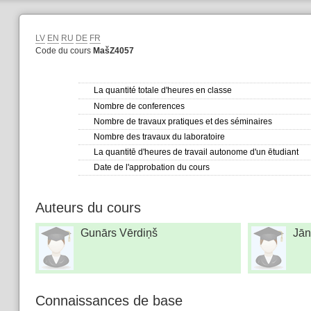
LV
EN
RU
DE
FR
Code du cours
MašZ4057
La quantité totale d'heures en classe
Nombre de conferences
Nombre de travaux pratiques et des séminaires
Nombre des travaux du laboratoire
La quantitē d'heures de travail autonome d'un ētudiant
Date de l'approbation du cours
Auteurs du cours
Gunārs Vērdiņš
Jān
Connaissances de base