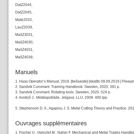
DatZ2044,
DatZ2045,
Mate2033,
LauZ2039,
MašZ3031,
MašZ4030,
MašZ4031,
MašZ4039,
Manuels
1. Haas Operator’s Manual, 2019. [tiešsaiste] [skatīts 09.09.2019.] Pie
2. Sandvik Coromant. Training Handbook. Sweden, 2020. 391 p.
3. Sandvik Coromant. Rotating tools. Sweden, 2020. 524 p.
4. Avotiņš J.. Metālapstrāde. Jelgava: LLU, 2009. 400 lpp.
5. Stephenson D. A., Agapiou J. S. Metal Cutting Theory and Practice. 201
Ouvrages supplémentaires
1. Fischer U., Heinzlet M., Naher F. Mechanical and Metal Trades Handbo