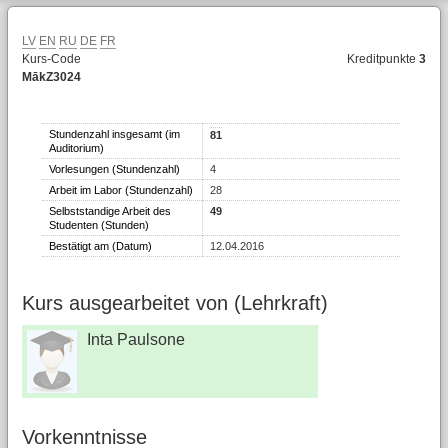
LV
EN
RU
DE
FR
Kurs-Code
Kreditpunkte
3
MākZ3024
Stundenzahl insgesamt (im
81
Auditorium)
Vorlesungen (Stundenzahl)
4
Arbeit im Labor (Stundenzahl)
28
Selbststandige Arbeit des
49
Studenten (Stunden)
Bestätigt am (Datum)
12.04.2016
Kurs ausgearbeitet von (Lehrkraft)
Inta Paulsone
Vorkenntnisse