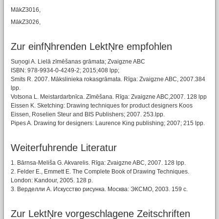
MākZ3016,
MākZ3026,
Zur einfŅhrenden LektŅre empfohlen
Suņogi A. Lielā zīmēšanas grāmata; Zvaigzne ABC
ISBN: 978-9934-0-4249-2; 2015;408 lpp;
Smits R. 2007. Mākslinieka rokasgrāmata. Rīga: Zvaigzne ABC, 2007.384
lpp.
Votsona L. Meistardarbnīca. Zīmēšana. Rīga: Zvaigzne ABC,2007. 128 lpp
Eissen K. Sketching: Drawing techniques for product designers Koos
Eissen, Roselien Steur and BIS Publishers; 2007. 253.lpp.
Pipes A. Drawing for designers: Laurence King publishing; 2007; 215 lpp.
Weiterfuhrende Literatur
1. Bārnsa-Meliša G. Akvarelis. Rīga: Zvaigzne ABC, 2007. 128 lpp.
2. Felder E., Emmett E. The Complete Book of Drawing Techniques.
London: Kandour, 2005. 128 p.
3. Верделли A. Искусcтво рисунка. Москва: ЭКСМО, 2003. 159 c.
Zur LektŅre vorgeschlagene Zeitschriften