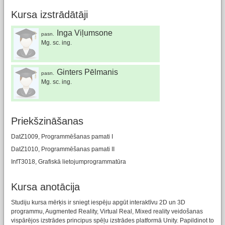
Kursa izstrādātāji
Inga Viļumsone
pasn.
Mg. sc. ing.
Ginters Pēlmanis
pasn.
Mg. sc. ing.
Priekšzināšanas
DatZ1009, Programmēšanas pamati I
DatZ1010, Programmēšanas pamati II
InfT3018, Grafiskā lietojumprogrammatūra
Kursa anotācija
Studiju kursa mērķis ir sniegt iespēju apgūt interaktīvu 2D un 3D
programmu, Augmented Reality, Virtual Real, Mixed reality veidošanas
vispārējos izstrādes principus spēļu izstrādes platformā Unity. Papildinot to