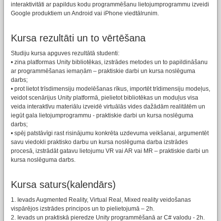
interaktivitāti ar papildus kodu programmēšanu lietojumprogrammu izveidi
Google produktiem un Android vai iPhone viedtālrunim.
Kursa rezultāti un to vērtēšana
Studiju kursa apguves rezultātā studenti:
• zina platformas Unity bibliotēkas, izstrādes metodes un to papildināšanu
ar programmēšanas iemaņām – praktiskie darbi un kursa noslēguma
darbs;
• prot lietot trīsdimensiju modelēšanas rīkus, importēt trīdimensiju modeļus,
veidot scenārijus Unity platformā, pielietot bibliotēkas un moduļus visa
veida interaktīvu materiālu izveidē virtuālās vides dažādām realitātēm un
iegūt gala lietojumprogrammu - praktiskie darbi un kursa noslēguma
darbs;
• spēj patstāvīgi rast risinājumu konkrēta uzdevuma veikšanai, argumentēt
savu viedokli praktisko darbu un kursa noslēguma darba izstrādes
procesā, izstrādāt gatavu lietojumu VR vai AR vai MR – praktiskie darbi un
kursa noslēguma darbs.
Kursa saturs(kalendārs)
1. Ievads Augmented Reality, Virtual Real, Mixed reality veidošanas
vispārējos izstrādes principos un to pielietojumā – 2h.
2. Ievads un praktiskā pieredze Unity programmēšanā ar C# valodu - 2h.