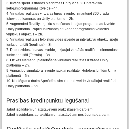
3. Ievads spēļu izstrādes platformas Unity vidē. 2D interaktīva
lietojumprogrammas izveide - 4h.
4. Virtuālās realitātes virtuālās tūres izveide, izmantojot 360 grādu
foto/video kameras un Unity platformu – 2h.
5. Augmented Reality objektu sekošanas lietojumprogrammas izveide
Unity platforma. Papildus izmantojot Blender programmā veidotus
telpiskus objektus – 2h.
6. Virtuālās realitātes telpiskas vides izveide ar interaktīvu objektu spēļu
funkcionalitāti (boulings) – 3h.
7. Dabas vides ainavas izveide, iekļaujot virtuālās realitātes elementus un
funkcionalitāti (Terrain) – 3h.
8. Fizikas elementu pielietošana virtuālās realitātes izstrādē Unity
platformā – 2h.
9. Apmācību simulatora izveide jauktai realitātei Hololens brillēm Unity
platformā – 6h.
10. Noslēguma darbs Apmācību simulatora izveide virtuālajai realitātei
Unity platformā – 6h.
Prasības kredītpunktu iegūšanai
Jābūt izpildītiem un aizstāvētiem praktiskajiem darbiem.
Jābūt izveidotam, aprakstītam un aizstāvētam noslēguma darbam.