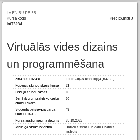
LV
EN
RU
DE
FR
Kursa kods
Kredītpunkti
3
InfT3034
Virtuālās vides dizains
un programmēšana
Zinātnes nozare
Informācijas tehnoloģija (nav zn)
Kopējais stundu skaits kursā
81
Lekciju stundu skaits
16
Semināru un praktisko darbu
16
stundu skaits
Studenta patstāvīgā darba
49
stundu skaits
Kursa apstiprinājuma datums
25.10.2022
Atbildīgā struktūrvienība
Datoru sistēmu un datu zinātnes
institūts