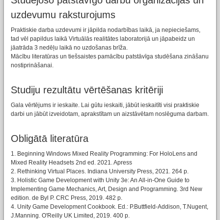
Studējošo patstāvīgo darbu organizācijas un
uzdevumu raksturojums
Praktiskie darba uzdevumi ir jāpilda nodarbības laikā, ja nepieciešams,
tad vēl papildus laikā Virtuālās realitātes laboratorijā un jāpabeidz un
jāatrāda 3 nedēļu laikā no uzdošanas brīža.
Mācību literatūras un tiešsaistes pamācību patstāvīga studēšana zināšanu
nostiprināšanai.
Studiju rezultātu vērtēšanas kritēriji
Gala vērtējums ir ieskaite. Lai gūtu ieskaiti, jābūt ieskaitīti visi praktiskie
darbi un jābūt izveidotam, aprakstītam un aizstāvētam noslēguma darbam.
Obligātā literatūra
1. Beginning Windows Mixed Reality Programming: For HoloLens and
Mixed Reality Headsets 2nd ed. 2021. Apress
2. Rethinking Virtual Places. Indiana University Press, 2021. 264 p.
3. Holistic Game Development with Unity 3e: An All-in-One Guide to
Implementing Game Mechanics, Art, Design and Programming. 3rd New
edition. de Byl P. CRC Press, 2019. 482 p.
4. Unity Game Development Cookbook. Ed.: P.Buttfield-Addison, T.Nugent,
J.Manning. O'Reilly UK Limited, 2019. 400 p.