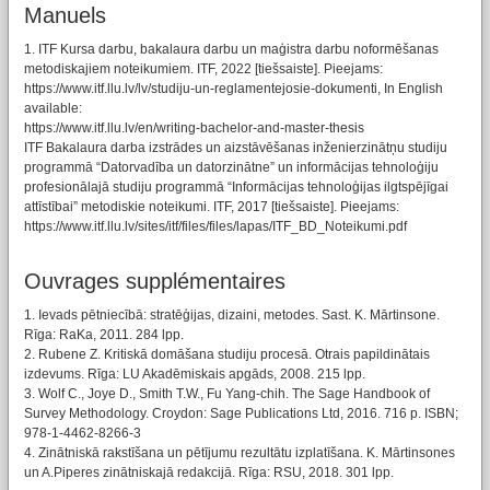
Manuels
1. ITF Kursa darbu, bakalaura darbu un maģistra darbu noformēšanas
metodiskajiem noteikumiem. ITF, 2022 [tiešsaiste]. Pieejams:
https://www.itf.llu.lv/lv/studiju-un-reglamentejosie-dokumenti, In English
available:
https://www.itf.llu.lv/en/writing-bachelor-and-master-thesis
ITF Bakalaura darba izstrādes un aizstāvēšanas inženierzinātņu studiju
programmā “Datorvadība un datorzinātne” un informācijas tehnoloģiju
profesionālajā studiju programmā “Informācijas tehnoloģijas ilgtspējīgai
attīstībai” metodiskie noteikumi. ITF, 2017 [tiešsaiste]. Pieejams:
https://www.itf.llu.lv/sites/itf/files/files/lapas/ITF_BD_Noteikumi.pdf
Ouvrages supplémentaires
1. Ievads pētniecībā: stratēģijas, dizaini, metodes. Sast. K. Mārtinsone.
Rīga: RaKa, 2011. 284 lpp.
2. Rubene Z. Kritiskā domāšana studiju procesā. Otrais papildinātais
izdevums. Rīga: LU Akadēmiskais apgāds, 2008. 215 lpp.
3. Wolf C., Joye D., Smith T.W., Fu Yang-chih. The Sage Handbook of
Survey Methodology. Croydon: Sage Publications Ltd, 2016. 716 p. ISBN;
978-1-4462-8266-3
4. Zinātniskā rakstīšana un pētījumu rezultātu izplatīšana. K. Mārtinsones
un A.Piperes zinātniskajā redakcijā. Rīga: RSU, 2018. 301 lpp.