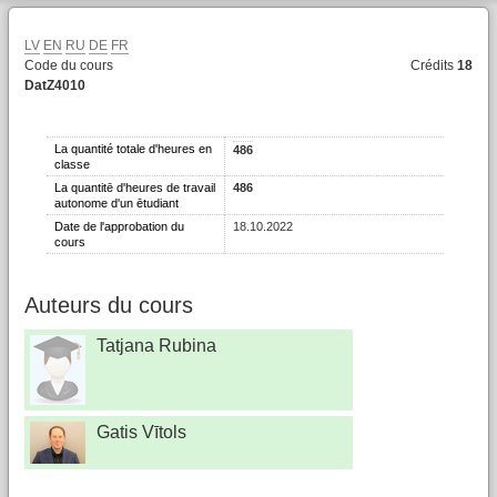
LV
EN
RU
DE
FR
Code du cours
Crédits
18
DatZ4010
La quantité totale d'heures en
486
classe
La quantitē d'heures de travail
486
autonome d'un ētudiant
Date de l'approbation du
18.10.2022
cours
Auteurs du cours
Tatjana Rubina
Gatis Vītols