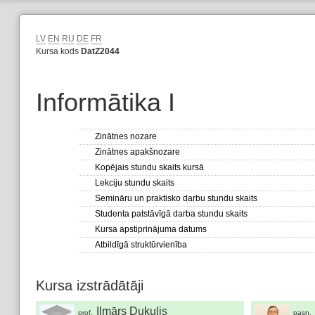
LV
EN
RU
DE
FR
Kursa kods
DatZ2044
Informātika I
Zinātnes nozare
Zinātnes apakšnozare
Kopējais stundu skaits kursā
Lekciju stundu skaits
Semināru un praktisko darbu stundu skaits
Studenta patstāvīgā darba stundu skaits
Kursa apstiprinājuma datums
Atbildīgā struktūrvienība
Kursa izstrādātāji
Ilmārs Dukulis
prof.
pasn.