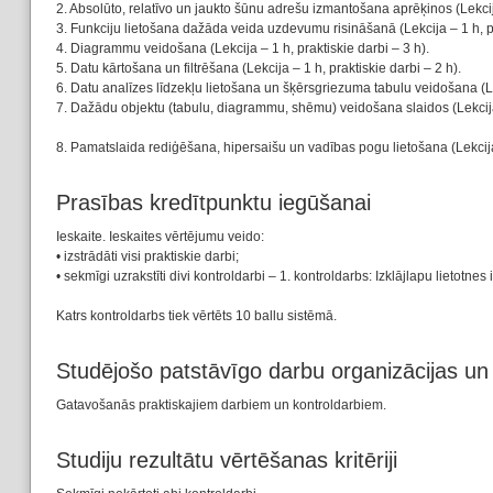
2. Absolūto, relatīvo un jaukto šūnu adrešu izmantošana aprēķinos (Lekcija
3. Funkciju lietošana dažāda veida uzdevumu risināšanā (Lekcija – 1 h, pr
4. Diagrammu veidošana (Lekcija – 1 h, praktiskie darbi – 3 h).
5. Datu kārtošana un filtrēšana (Lekcija – 1 h, praktiskie darbi – 2 h).
6. Datu analīzes līdzekļu lietošana un šķērsgriezuma tabulu veidošana (Lek
7. Dažādu objektu (tabulu, diagrammu, shēmu) veidošana slaidos (Lekcija –
8. Pamatslaida rediģēšana, hipersaišu un vadības pogu lietošana (Lekcija –
Prasības kredītpunktu iegūšanai
Ieskaite. Ieskaites vērtējumu veido:
• izstrādāti visi praktiskie darbi;
• sekmīgi uzrakstīti divi kontroldarbi – 1. kontroldarbs: Izklājlapu lietotn
Katrs kontroldarbs tiek vērtēts 10 ballu sistēmā.
Studējošo patstāvīgo darbu organizācijas u
Gatavošanās praktiskajiem darbiem un kontroldarbiem.
Studiju rezultātu vērtēšanas kritēriji