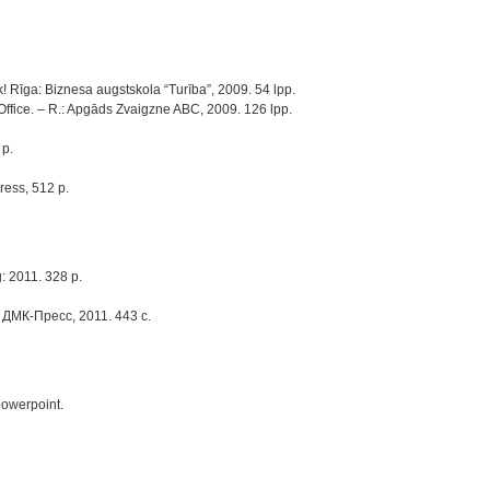
k! Rīga: Biznesa augstskola “Turība”, 2009. 54 lpp.
Office. – R.: Apgāds Zvaigzne ABC, 2009. 126 lpp.
 p.
ress, 512 p.
: 2011. 328 p.
 ДМК-Пресс, 2011. 443 с.
powerpoint.