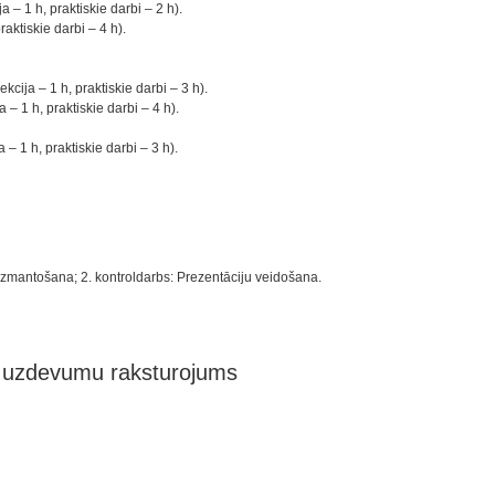
 – 1 h, praktiskie darbi – 2 h).
aktiskie darbi – 4 h).
cija – 1 h, praktiskie darbi – 3 h).
 1 h, praktiskie darbi – 4 h).
 1 h, praktiskie darbi – 3 h).
es izmantošana; 2. kontroldarbs: Prezentāciju veidošana.
n uzdevumu raksturojums