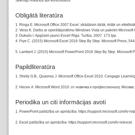
Sekmīgi nokārtoti abi kontroldarbi.
Obligātā literatūra
1. Ringa E. Microsoft Office 2007 Excel: strādāsim ātrāk, ērtāk un efektīvā
2. Veiss K. Darbs ar operētājsistēmu Windows Vista un pakotni Microsoft 
3. Dukulis I. Apgūsim jauno Excel! Rīga: Turība, 2007. 173 lpp.
4. Frye C. (2015) Microsoft Excel 2016 Step By Step. Microsoft Press, 544
5. Lambert J. (2015) Microsoft PowerPoint 2016 Step By Step. Microsoft P
Papildliteratūra
1. Shelly G.B., Quasney J. Microsoft Office Excel 2010. Cengage Learning
2. Несен А. Microsoft Word 2010: от новичка к профессионалу. Москва:
Periodika un citi informācijas avoti
1. PowerPoint palīdzība un apmācība: https://support.microsoft.com/lv-lv/
2. Excel palīdzība un apmācība: https://support.microsoft.com/lv-lv/excel.