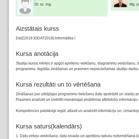
Dr. sc. ing.
Mg. p
Aizstātais kurss
DatZ2018 [GDAT2018] Informātika I
Kursa anotācija
Studiju kursa mērķis ir apgūt aprēķinu veikšanu, diagrammu veidošanu, d
programmu. Iegūtās zināšanas un prasmes nepieciešamas studiju darbu i
Kursa rezultāti un to vērtēšana
Zināšanas par izklājlapu programmu lietošanu datu apstrādē un slaidu pr
Prasmes analizēt un izvērtēt risināmajai problēmai atbilstošo informāciju 
Kompetences patstāvīgi iegūt, atlasīt un analizēt informāciju un, izmanto
Kursa saturs(kalendārs)
1. Datu virkņu veidošana, datu ievade un aprēķinu tabulu noformēšana (Lek