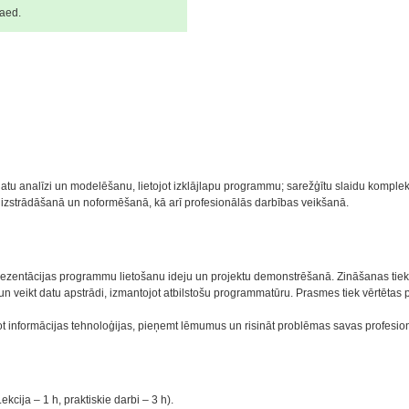
aed.
atu analīzi un modelēšanu, lietojot izklājlapu programmu; sarežģītu slaidu komple
zstrādāšanā un noformēšanā, kā arī profesionālās darbības veikšanā.
ezentācijas programmu lietošanu ideju un projektu demonstrēšanā. Zināšanas tiek 
un veikt datu apstrādi, izmantojot atbilstošu programmatūru. Prasmes tiek vērtētas 
jot informācijas tehnoloģijas, pieņemt lēmumus un risināt problēmas savas profesio
cija – 1 h, praktiskie darbi – 3 h).