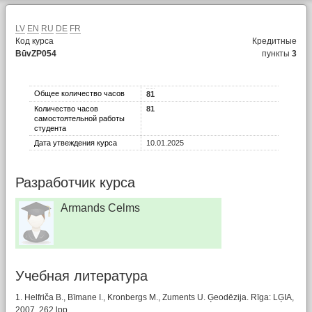
LV
EN
RU
DE
FR
Код курса
Кредитные
BūvZP054
пункты
3
Общее количество часов
81
Количество часов
81
самостоятельной работы
студента
Дата утвеждения курса
10.01.2025
Разработчик курса
Armands Celms
Учебная литературa
1. Helfriča B., Bīmane I., Kronbergs M., Zuments U. Ģeodēzija. Rīga: LĢIA,
2007. 262 lpp.