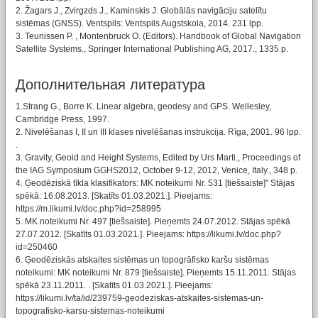
2. Žagars J., Zvirgzds J., Kaminskis J. Globālās navigāciju satelītu
sistēmas (GNSS). Ventspils: Ventspils Augstskola, 2014. 231 lpp.
3. Teunissen P. , Montenbruck O. (Editors). Handbook of Global Navigation
Satellite Systems., Springer International Publishing AG, 2017., 1335 p.
Дополнительная литература
1.Strang G., Borre K. Linear algebra, geodesy and GPS. Wellesley,
Cambridge Press, 1997.
2. Nivelēšanas I, II un III klases nivelēšanas instrukcija. Rīga, 2001. 96 lpp.
.
3. Gravity, Geoid and Height Systems, Edited by Urs Marti., Proceedings of
the IAG Symposium GGHS2012, October 9-12, 2012, Venice, Italy., 348 p.
4. Ģeodēziskā tīkla klasifikators: MK noteikumi Nr. 531 [tiešsaiste]" Stājas
spēkā: 16.08.2013. [Skatīts 01.03.2021.]. Pieejams:
https://m.likumi.lv/doc.php?id=258995
5. MK noteikumi Nr. 497 [tiešsaiste]. Pieņemts 24.07.2012. Stājas spēkā
27.07.2012. [Skatīts 01.03.2021.]. Pieejams: https://likumi.lv/doc.php?
id=250460
6. Ģeodēziskās atskaites sistēmas un topogrāfisko karšu sistēmas
noteikumi: MK noteikumi Nr. 879 [tiešsaiste]. Pieņemts 15.11.2011. Stājas
spēkā 23.11.2011. . [Skatīts 01.03.2021.]. Pieejams:
https://likumi.lv/ta/id/239759-geodeziskas-atskaites-sistemas-un-
topografisko-karsu-sistemas-noteikumi