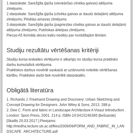
1.starpskate: Sarežģīta ģipša (vienkāršas cilvēka galvas) atlējuma
zīmējums.
2.starpskate: Sarežģīta ģipša (cilvēka galvas ar daudz detaļām) atlējuma
zīmējums; Pilsētas ainavas zīmējums.
3.starpskate: Sarežģīta ģipša (pagrieztas cilvēka galvas ar daudz detaļām)
atlējuma zīmējums; Publiskas ārtelpas zīmējums.
Piecas A5 formāta skices katru nedēļu par norādītajām tēmām.
Studiju rezultātu vērtēšanas kritēriji
Studiju kursa ieskaites vērtējums ir atkarīgs no studiju kursa praktisko
darbu kumulatīvā vērtējuma.
Praktiskos darbus novērtē saskaņā ar uzdevumā noteikto vērtēšanas
kārtību. Praktiskie darbi tiek novērtēti starpskatēs.
Obligātā literatūra
1. Richards J. Freehand Drawing and Discovery: Urban Sketching and
Concept Drawing for Designers. John Wiley & Sons, 2013. 288 p.
2. Dee C. Form and fabric in Landscape Architecture A Visaul Introduction .
London: Spon Press, 2001. 214 p. ISBN-10:0415246385 [tiešsaiste]
[Skatīts 20.03.2017.] Pieejams:
http://medha.lecture.ub.ac.id/files/2009/09/FORM_AND_FABRIC_IN_LAN
DSCAPE_ARCHITECTURE.pdf