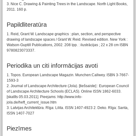
3. Nice C. Drawing & Painting Trees in the Landscape. North Light Books,
2011. 160 p.
Papildliteratūra
1. Reid, Grant W. Landscape graphics : plan, section, and perspective
drawing of landscape spaces / Grant W. Reid. Revised edition. New York :
Watson-Guptill Publications, 2002. 208 lpp. : ilustrācijas ; 22 x 28 cm ISBN
9780823073337.
Periodika un citi informācijas avoti
1. Topos. European Landscape Magazin. Munchen:Callwey. ISBN 3-7667-
1593-3
2. Journal of Landscape Architecture (Jola). [tiešsaiste] : European Council
of Landscape Architecture Schools (ECLAS). Online ISSN 1862-6033.
[skatīts 05.03.2011]. Pieejams: http://www.info-
jola.de/heft_current_issue.htm
3. Latvijas Architektūra. Rīga: Lilita. ISSN 1407-4923 2. Deko. Rīga: Santa,
ISSN 1407-7027
Piezīmes