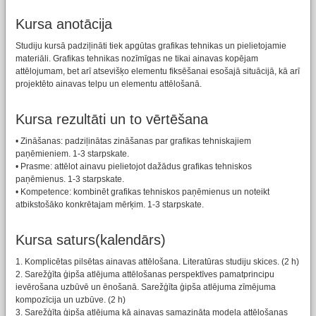
Kursa anotācija
Studiju kursā padziļināti tiek apgūtas grafikas tehnikas un pielietojamie
materiāli. Grafikas tehnikas nozīmīgas ne tikai ainavas kopējam
attēlojumam, bet arī atsevišķo elementu fiksēšanai esošajā situācijā, kā arī
projektēto ainavas telpu un elementu attēlošanā.
Kursa rezultāti un to vērtēšana
• Zināšanas: padziļinātas zināšanas par grafikas tehniskajiem
paņēmieniem. 1-3 starpskate.
• Prasme: attēlot ainavu pielietojot dažādus grafikas tehniskos
paņēmienus. 1-3 starpskate.
• Kompetence: kombinēt grafikas tehniskos paņēmienus un noteikt
atbikstošāko konkrētajam mērķim. 1-3 starpskate.
Kursa saturs(kalendārs)
1. Komplicētas pilsētas ainavas attēlošana. Literatūras studiju skices. (2 h)
2. Sarežģīta ģipša atlējuma attēlošanas perspektīves pamatprincipu
ievērošana uzbūvē un ēnošanā. Sarežģīta ģipša atlējuma zīmējuma
kompozīcija un uzbūve. (2 h)
3. Sarežģīta ģipša atlējuma kā ainavas samazināta modeļa attēlošanas