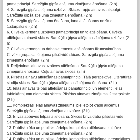
pamatprincipi. Sarežģīta ģipša atlējuma zīmējuma ēnošana. (2 h)
4. Sarežģīta ģipša atlējuma uzbūve. Skices - upju ainavas, atspulgi.
Sarežģīta ģipša atlējuma zīmējuma ēnošana. (2 h)
5. Sarežģīta ģipša atlējuma ēnošana, fona attēlošanas nozīme.
1.starpskate. (2 h)
6. Cilvēka ķermeņa uzbūves pamatprincipi un to attēlošana. Cilvēka
attēlojuma ainavā skices. Sarežģīta ģipša atlējuma zīmējuma uzbūve. (2
h)
7. Cilvēka ķermeņa un dabas elementu attēlošanas likumsakarības.
Cilvēku grupas attēlojuma pilsētvidē skices. Sarežģīta ģipša atlējuma
zīmējuma ēnošana. (2 h)
8. Reljefainas ainavas uzbūves attēlošana. Sarežģīta ģipša atlējuma
zīmējuma ēnošana. Ceļu ainavas skices. (2 h)
9. Pilsētas ainavu attēlošanas pamatprincipi. Tālā perspektīve. Literatūras
studiju skices. Sarežģīta ģipša atlējuma zīmējuma ēnošana. (2 h)
10. Ielas ainavas telpas attēlošanas pamatprincipi un elementi. Ielas
labiekārtojuma elementu skices. Pilsētas ainavas zīmējums. 2.starpskate.
(2 h)
11. Kompleksas ielas ainavas zīmējums, pielietojot krāsu akcentus.
Sarežģīta ģipša atlējuma zīmējuma uzbūve. (2 h)
12. Blīvas apbūves telpas attēlošana. Skices brīvā dabā pilsētas vidē.
Sarežģīta ģipša atlējuma zīmējuma ēnošana. (2 h)
13. Publisku ēku un publisku ārtelpu kompleksa attēlošana, uzbūve.
Sarežģīta ģipša atlējuma zīmējuma ēnošana. (2 h)
14. Publisku ēku un publisku ārtelpu kompleksa attēlošana, perspektīves