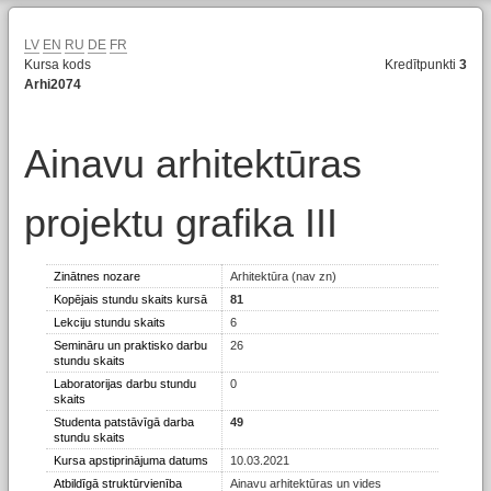
LV
EN
RU
DE
FR
Kursa kods
Kredītpunkti
3
Arhi2074
Ainavu arhitektūras
projektu grafika III
Zinātnes nozare
Arhitektūra (nav zn)
Kopējais stundu skaits kursā
81
Lekciju stundu skaits
6
Semināru un praktisko darbu
26
stundu skaits
Laboratorijas darbu stundu
0
skaits
Studenta patstāvīgā darba
49
stundu skaits
Kursa apstiprinājuma datums
10.03.2021
Atbildīgā struktūrvienība
Ainavu arhitektūras un vides