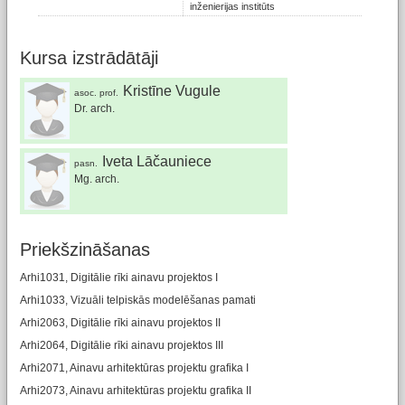
inženierijas institūts
Kursa izstrādātāji
Kristīne Vugule
asoc. prof.
Dr. arch.
Iveta Lāčauniece
pasn.
Mg. arch.
Priekšzināšanas
Arhi1031, Digitālie rīki ainavu projektos I
Arhi1033, Vizuāli telpiskās modelēšanas pamati
Arhi2063, Digitālie rīki ainavu projektos II
Arhi2064, Digitālie rīki ainavu projektos III
Arhi2071, Ainavu arhitektūras projektu grafika I
Arhi2073, Ainavu arhitektūras projektu grafika II