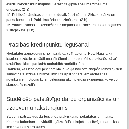
efekts, koloristisks risnājums. Sarežģīta ģipša atlējuma zīmējuma
ēnošana. (2 h)
15. Publiskās ārtelpas elementu detalizēti zīmējumi. Skices - dārzu un
parku kompleksi. Publiskas ārtelpas zīmējums. (2 h)
16. Ainavas simbolu akcentēšana zīmējumos un zīmējumu noformējumos.
3.starpskate. (2 h)
Prasības kredītpunktu iegūšanai
Nodarbību apmeklējums ne mazāk kā 75% apjomā. Noteiktajā laikā
iesniegti uzdotie uzstādījumu zīmējumi un prezentēti starpskatēs, kā arī
uzrādītas skices par katrā nodarbībā norādīto tēmu.
Darbiem, kas iesniegti pēc noteiktā laika (ja nav attaisnojošs iemesls), tiek
samazināta atzīme atbilstoši institūtā apstiprinātajiem vērtēšanas
noteikumiem. Studiju kurs noslēgumā akumulējošs eksāmens, ko veido
starpskašu rezultāti.
Studējošo patstāvīgo darbu organizācijas un
uzdevumu raksturojums
Studenti patstāvīgos darbus pilda praktiskajās nodarbībās un mājās.
Katram studentam individuāli ir jāizstrādā sekojoši patstāvīgie darbi, kas
tiek novērtēti starpskatēs.