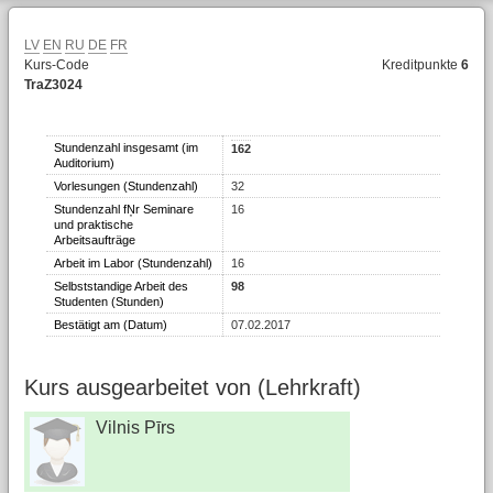
LV
EN
RU
DE
FR
Kurs-Code
Kreditpunkte
6
TraZ3024
Stundenzahl insgesamt (im
162
Auditorium)
Vorlesungen (Stundenzahl)
32
Stundenzahl fŅr Seminare
16
und praktische
Arbeitsaufträge
Arbeit im Labor (Stundenzahl)
16
Selbststandige Arbeit des
98
Studenten (Stunden)
Bestätigt am (Datum)
07.02.2017
Kurs ausgearbeitet von (Lehrkraft)
Vilnis Pīrs