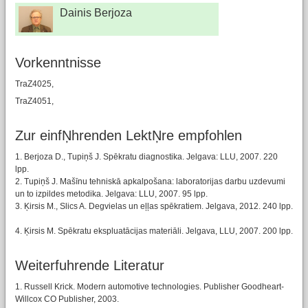
Dainis Berjoza
Vorkenntnisse
TraZ4025,
TraZ4051,
Zur einfŅhrenden LektŅre empfohlen
1. Berjoza D., Tupiņš J. Spēkratu diagnostika. Jelgava: LLU, 2007. 220
lpp.
2. Tupiņš J. Mašīnu tehniskā apkalpošana: laboratorijas darbu uzdevumi
un to izpildes metodika. Jelgava: LLU, 2007. 95 lpp.
3. Ķirsis M., Slics A. Degvielas un eļļas spēkratiem. Jelgava, 2012. 240 lpp.
4. Ķirsis M. Spēkratu ekspluatācijas materiāli. Jelgava, LLU, 2007. 200 lpp.
Weiterfuhrende Literatur
1. Russell Krick. Modern automotive technologies. Publisher Goodheart-
Willcox CO Publisher, 2003.