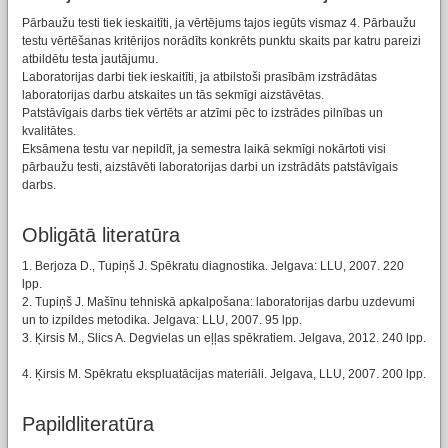
Pārbaužu testi tiek ieskaitīti, ja vērtējums tajos iegūts vismaz 4. Pārbaužu
testu vērtēšanas kritērijos norādīts konkrēts punktu skaits par katru pareizi
atbildētu testa jautājumu.
Laboratorijas darbi tiek ieskaitīti, ja atbilstoši prasībām izstrādātas
laboratorijas darbu atskaites un tās sekmīgi aizstāvētas.
Patstāvīgais darbs tiek vērtēts ar atzīmi pēc to izstrādes pilnības un
kvalitātes.
Eksāmena testu var nepildīt, ja semestra laikā sekmīgi nokārtoti visi
pārbaužu testi, aizstāvēti laboratorijas darbi un izstrādāts patstāvīgais
darbs.
Obligātā literatūra
1. Berjoza D., Tupiņš J. Spēkratu diagnostika. Jelgava: LLU, 2007. 220
lpp.
2. Tupiņš J. Mašīnu tehniskā apkalpošana: laboratorijas darbu uzdevumi
un to izpildes metodika. Jelgava: LLU, 2007. 95 lpp.
3. Ķirsis M., Slics A. Degvielas un eļļas spēkratiem. Jelgava, 2012. 240 lpp.
4. Ķirsis M. Spēkratu ekspluatācijas materiāli. Jelgava, LLU, 2007. 200 lpp.
Papildliteratūra