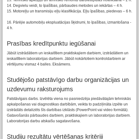
13. Tehnisko apkopju un tehnisko remontu darbietilpības noteikšana – 2 h.
14. Degvielu veidi, to īpašības, pārbaudes metodes un iekārtas – 4 h.
15. Motoreļļu un transmisiju eļļu klasifikācija. Eļļu īpašības, piedevas – 6 h.
16. Pārējie automobiļu ekspluatācijas šķidrumi, to īpašības, izmantošana -
4 h.
Prasības kredītpunktu iegūšanai
Jābūt izstrādātiem un ieskaitītiem praktiskajiem darbiem, izstrādātiem un
ieskaitītiem laboratorijas darbiem. Jābūt nokārtotiem kontroldarbiem ar
vērtējumu vismaz 4 balles. Eksāmens.
Studējošo patstāvīgo darbu organizācijas un
uzdevumu raksturojums
Patstāvīgais darbs. Izvēlēta viena no pasniedzēja piedāvātajām tehniskās
apkalpošanas vai diagnostikas darbībām, veikta to padziļināta izpēte un
izstrādāts detalizēts šīs darbības izklāsts (PowerPoint vai video formātā).
Gatavošanās pārbaudes darbiem, praktiskajiem un laboratorijas darbiem.
Laboratorijas darbu atskaišu sagatavošana.
Studiju rezultātu vērtēšanas kritēriji