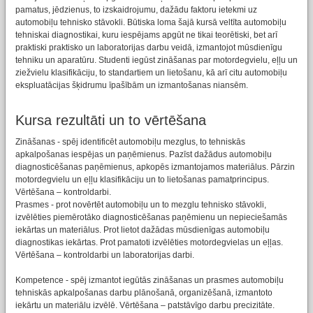
pamatus, jēdzienus, to izskaidrojumu, dažādu faktoru ietekmi uz
automobiļu tehnisko stāvokli. Būtiska loma šajā kursā veltīta automobiļu
tehniskai diagnostikai, kuru iespējams apgūt ne tikai teorētiski, bet arī
praktiski praktisko un laboratorijas darbu veidā, izmantojot mūsdienīgu
tehniku un aparatūru. Studenti iegūst zināšanas par motordegvielu, eļļu un
ziežvielu klasifikāciju, to standartiem un lietošanu, kā arī citu automobiļu
ekspluatācijas šķidrumu īpašībām un izmantošanas niansēm.
Kursa rezultāti un to vērtēšana
Zināšanas - spēj identificēt automobiļu mezglus, to tehniskās
apkalpošanas iespējas un paņēmienus. Pazīst dažādus automobiļu
diagnosticēšanas paņēmienus, apkopēs izmantojamos materiālus. Pārzin
motordegvielu un eļļu klasifikāciju un to lietošanas pamatprincipus.
Vērtēšana – kontroldarbi.
Prasmes - prot novērtēt automobiļu un to mezglu tehnisko stāvokli,
izvēlēties piemērotāko diagnosticēšanas paņēmienu un nepieciešamās
iekārtas un materiālus. Prot lietot dažādas mūsdienīgas automobiļu
diagnostikas iekārtas. Prot pamatoti izvēlēties motordegvielas un eļļas.
Vērtēšana – kontroldarbi un laboratorijas darbi.
Kompetence - spēj izmantot iegūtās zināšanas un prasmes automobiļu
tehniskās apkalpošanas darbu plānošanā, organizēšanā, izmantoto
iekārtu un materiālu izvēlē. Vērtēšana – patstāvīgo darbu precizitāte.