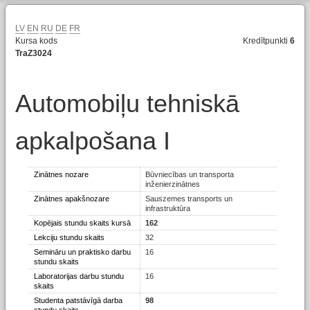
LV
EN
RU
DE
FR
Kursa kods
Kredītpunkti
6
TraZ3024
Automobiļu tehniskā
apkalpošana I
Zinātnes nozare
Būvniecības un transporta
inženierzinātnes
Zinātnes apakšnozare
Sauszemes transports un
infrastruktūra
Kopējais stundu skaits kursā
162
Lekciju stundu skaits
32
Semināru un praktisko darbu
16
stundu skaits
Laboratorijas darbu stundu
16
skaits
Studenta patstāvīgā darba
98