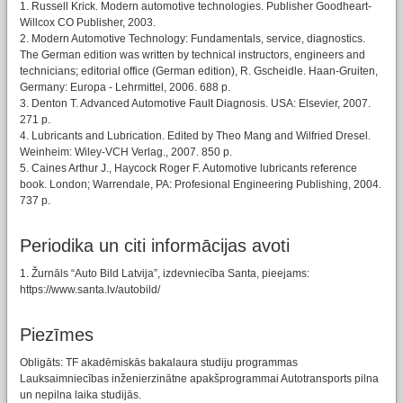
1. Russell Krick. Modern automotive technologies. Publisher Goodheart-
Willcox CO Publisher, 2003.
2. Modern Automotive Technology: Fundamentals, service, diagnostics.
The German edition was written by technical instructors, engineers and
technicians; editorial office (German edition), R. Gscheidle. Haan-Gruiten,
Germany: Europa - Lehrmittel, 2006. 688 p.
3. Denton T. Advanced Automotive Fault Diagnosis. USA: Elsevier, 2007.
271 p.
4. Lubricants and Lubrication. Edited by Theo Mang and Wilfried Dresel.
Weinheim: Wiley-VCH Verlag., 2007. 850 p.
5. Caines Arthur J., Haycock Roger F. Automotive lubricants reference
book. London; Warrendale, PA: Profesional Engineering Publishing, 2004.
737 p.
Periodika un citi informācijas avoti
1. Žurnāls “Auto Bild Latvija”, izdevniecība Santa, pieejams:
https://www.santa.lv/autobild/
Piezīmes
Obligāts: TF akadēmiskās bakalaura studiju programmas
Lauksaimniecības inženierzinātne apakšprogrammai Autotransports pilna
un nepilna laika studijās.