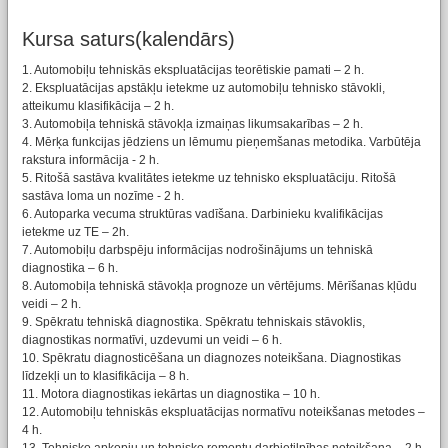
Kursa saturs(kalendārs)
1. Automobiļu tehniskās ekspluatācijas teorētiskie pamati – 2 h.
2. Ekspluatācijas apstākļu ietekme uz automobiļu tehnisko stāvokli,
atteikumu klasifikācija – 2 h.
3. Automobiļa tehniskā stāvokļa izmaiņas likumsakarības – 2 h.
4. Mērķa funkcijas jēdziens un lēmumu pieņemšanas metodika. Varbūtēja
rakstura informācija - 2 h.
5. Ritošā sastāva kvalitātes ietekme uz tehnisko ekspluatāciju. Ritošā
sastāva loma un nozīme - 2 h.
6. Autoparka vecuma struktūras vadīšana. Darbinieku kvalifikācijas
ietekme uz TE – 2h.
7. Automobiļu darbspēju informācijas nodrošinājums un tehniskā
diagnostika – 6 h.
8. Automobiļa tehniskā stāvokļa prognoze un vērtējums. Mērīšanas kļūdu
veidi – 2 h.
9. Spēkratu tehniskā diagnostika. Spēkratu tehniskais stāvoklis,
diagnostikas normatīvi, uzdevumi un veidi – 6 h.
10. Spēkratu diagnosticēšana un diagnozes noteikšana. Diagnostikas
līdzekļi un to klasifikācija – 8 h.
11. Motora diagnostikas iekārtas un diagnostika – 10 h.
12. Automobiļu tehniskās ekspluatācijas normatīvu noteikšanas metodes –
4 h.