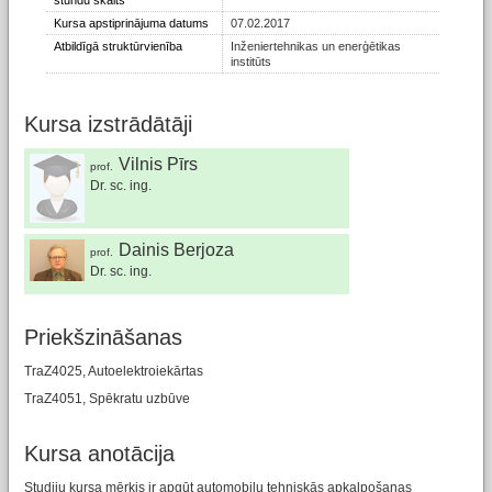
stundu skaits
Kursa apstiprinājuma datums
07.02.2017
Atbildīgā struktūrvienība
Inženiertehnikas un enerģētikas
institūts
Kursa izstrādātāji
Vilnis Pīrs
prof.
Dr. sc. ing.
Dainis Berjoza
prof.
Dr. sc. ing.
Priekšzināšanas
TraZ4025, Autoelektroiekārtas
TraZ4051, Spēkratu uzbūve
Kursa anotācija
Studiju kursa mērķis ir apgūt automobiļu tehniskās apkalpošanas