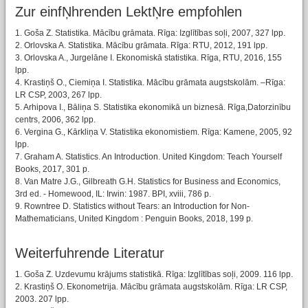
Zur einfŅhrenden LektŅre empfohlen
1. Goša Z. Statistika. Mācību grāmata. Rīga: Izglītības soļi, 2007, 327 lpp.
2. Orlovska A. Statistika. Mācību grāmata. Rīga: RTU, 2012, 191 lpp.
3. Orlovska A., Jurgelāne I. Ekonomiskā statistika. Rīga, RTU, 2016, 155
lpp.
4. Krastiņš O., Ciemiņa I. Statistika. Mācību grāmata augstskolām. –Rīga:
LR CSP, 2003, 267 lpp.
5. Arhipova I., Bāliņa S. Statistika ekonomikā un biznesā. Rīga,Datorzinību
centrs, 2006, 362 lpp.
6. Vergina G., Kārkliņa V. Statistika ekonomistiem. Rīga: Kamene, 2005, 92
lpp.
7. Graham A. Statistics. An Introduction. United Kingdom: Teach Yourself
Books, 2017, 301 p.
8. Van Matre J.G., Gilbreath G.H. Statistics for Business and Economics,
3rd ed. - Homewood, IL: Irwin: 1987. BPI, xviii, 786 p.
9. Rowntree D. Statistics without Tears: an Introduction for Non-
Mathematicians, United Kingdom : Penguin Books, 2018, 199 p.
Weiterfuhrende Literatur
1. Goša Z. Uzdevumu krājums statistikā. Rīga: Izglītības soļi, 2009. 116 lpp.
2. Krastiņš O. Ekonometrija. Mācību grāmata augstskolām. Rīga: LR CSP,
2003. 207 lpp.