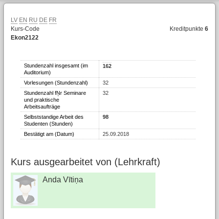
LV
EN
RU
DE
FR
Kurs-Code
Kreditpunkte
6
Ekon2122
Stundenzahl insgesamt (im
162
Auditorium)
Vorlesungen (Stundenzahl)
32
Stundenzahl fŅr Seminare
32
und praktische
Arbeitsaufträge
Selbststandige Arbeit des
98
Studenten (Stunden)
Bestätigt am (Datum)
25.09.2018
Kurs ausgearbeitet von (Lehrkraft)
Anda Vītiņa