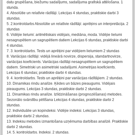
datu grupēšana, biežumu sadalījums, sadalījuma grafiskā attēlošana. 1
stunda.
4. Absolūtie un relatīvie rādītāji. Lekcijas 4 stundas, praktiskie darbi 3
stundas.
5. 2.kontroldarbs Absolūtie un relatīvie rādītāji: aprēķins un interpretācija. 2
stundas
6. Vidējie lielumi: aritmētiskais vidējais, mediāna, moda. Vidējie lielumi
nesagrupētiem un sagrupētiem datiem Lekcijas 6 stundas, praktiskie darbi
4 stundas.
7. 3. kontroldarbs. Tests un aprēķini par vidējiem lielumiem 2 stundas
8. Variācijas rādītāji: vidējā lineārā novirze, dispersija, standartnovirze,
variācijas koeficients. Variācijas rādītāji nesagrupētiem un sagrupētiem
datiem. Simetriski un asimetriski sadalījumi. Asimetrijas koeficients.
Lekcijas 6 stundas; praktiskie darbi 4 stundas.
9. 4. kontroldarbs. Tests un aprēķini par variācijas rādītājiem. 2 stundas.
10. Dinamikas rindu analīze. Ķēdes un bāzes pieaugums. Vidējais
pieaugums. Lekcijas 3 stundas, praktiskie darbi 2 stundas.
11. Dinamikas rindu analīze. Izlīdzināšanas (prognozēšanas) metodes.
Sezonālo svārstību pētīšana Lekcijas 4 stundas, praktiskie darbi 2
stundas.
12. Individuālie un kopindeksi. Vidējie indeksi. Lekcijas 3 stundas,
praktiskie darbi 2 stundas.
13. Indeksu metodes izmantošana uzņēmuma darbības analīzē. Praktiskie
darbi 2 stundas.
14. 5. kontroldarbs. Indeksi. 2 stundas.