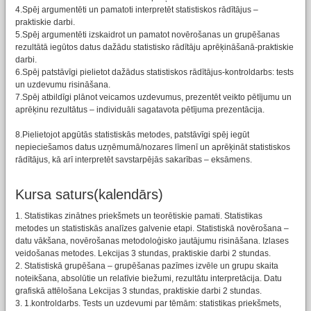
4.Spēj argumentēti un pamatoti interpretēt statistiskos rādītājus –
praktiskie darbi.
5.Spēj argumentēti izskaidrot un pamatot novērošanas un grupēšanas
rezultātā iegūtos datus dažādu statistisko rādītāju aprēķināšanā-praktiskie
darbi.
6.Spēj patstāvīgi pielietot dažādus statistiskos rādītājus-kontroldarbs: tests
un uzdevumu risināšana.
7.Spēj atbildīgi plānot veicamos uzdevumus, prezentēt veikto pētījumu un
aprēķinu rezultātus – individuāli sagatavota pētījuma prezentācija.
8.Pielietojot apgūtās statistiskās metodes, patstāvīgi spēj iegūt
nepieciešamos datus uzņēmumā/nozares līmenī un aprēķināt statistiskos
rādītājus, kā arī interpretēt savstarpējās sakarības – eksāmens.
Kursa saturs(kalendārs)
1. Statistikas zinātnes priekšmets un teorētiskie pamati. Statistikas
metodes un statistiskās analīzes galvenie etapi. Statistiskā novērošana –
datu vākšana, novērošanas metodoloģisko jautājumu risināšana. Izlases
veidošanas metodes. Lekcijas 3 stundas, praktiskie darbi 2 stundas.
2. Statistiskā grupēšana – grupēšanas pazīmes izvēle un grupu skaita
noteikšana, absolūtie un relatīvie biežumi, rezultātu interpretācija. Datu
grafiskā attēlošana Lekcijas 3 stundas, praktiskie darbi 2 stundas.
3. 1.kontroldarbs. Tests un uzdevumi par tēmām: statistikas priekšmets,