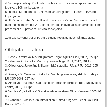
4. Variācijas rādītāji. Kontroldarbs - tests un uzdevumi ar aprēķiniem –
īpatsvars 10% no kopapjoma
5. Indeksi. Kontroldarbs – uzdevumi ar aprēķiniem – īpatsvars 10% no
kopapjoma
6. Eksāmena darbs. Dinamikas rindas statistiskā analīze ar nozares vai
uzņēmuma datiem par 2 – 3 gadu periodu. Individuāli sagatavota pētījuma
prezentācija – īpatsvars 50% no kopapjoma.
10% atbilst vienai ballei 10 ballu studiju rezultātu novērtēšanas skalā.
Obligātā literatūra
1. Goša Z. Statistika. Mācību grāmata. Rīga: Izglītības soļi, 2007, 327 lpp.
2. Orlovska A. Statistika. Mācību grāmata. Rīga: RTU, 2012, 191 lpp.
3. Orlovska A., Jurgelāne I. Ekonomiskā statistika. Rīga, RTU, 2016, 155
lpp.
4. Krastiņš O., Ciemiņa I. Statistika. Mācību grāmata augstskolām. –Rīga:
LR CSP, 2003, 267 lpp.
5. Arhipova I., Bāliņa S. Statistika ekonomikā un biznesā. Rīga,Datorzinību
centrs, 2006, 362 lpp.
6. Vergina G., Kārkliņa V. Statistika ekonomistiem. Rīga: Kamene, 2005, 92
lpp.
7. Graham A. Statistics. An Introduction. United Kingdom: Teach Yourself
Books, 2017, 301 p.