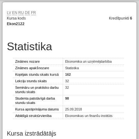
LV
EN
RU
DE
FR
Kursa kods
Kredītpunkti
6
Ekon2122
Statistika
Zinātnes nozare
Ekonomika un uzņēmējdarbība
Zinātnes apakšnozare
Statistika
Kopējais stundu skaits kursā
162
Lekciju stundu skaits
32
Semināru un praktisko darbu
32
stundu skaits
Studenta patstāvīgā darba
98
stundu skaits
Kursa apstiprinājuma datums
25.09.2018
Atbildīgā struktūrvienība
Ekonomikas un finanšu institūts
Kursa izstrādātājs