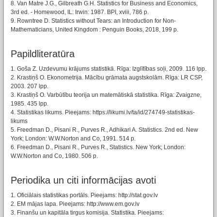
8. Van Matre J.G., Gilbreath G.H. Statistics for Business and Economics,
3rd ed. - Homewood, IL: Irwin: 1987. BPI, xviii, 786 p.
9. Rowntree D. Statistics without Tears: an Introduction for Non-
Mathematicians, United Kingdom : Penguin Books, 2018, 199 p.
Papildliteratūra
1. Goša Z. Uzdevumu krājums statistikā. Rīga: Izglītības soļi, 2009. 116 lpp.
2. Krastiņš O. Ekonometrija. Mācību grāmata augstskolām. Rīga: LR CSP,
2003. 207 lpp.
3. Krastiņš O. Varbūtību teorija un matemātiskā statistika. Rīga: Zvaigzne,
1985. 435 lpp.
4. Statistikas likums. Pieejams: https://likumi.lv/ta/id/274749-statistikas-
likums
5. Freedman D., Pisani R., Purves R., Adhikari A. Statistics. 2nd ed. New
York; London: W.W.Norton and Co, 1991. 514 p.
6. Freedman D., Pisani R., Purves R., Statistics. New York; London:
W.W.Norton and Co, 1980. 506 p.
Periodika un citi informācijas avoti
1. Oficiālais statistikas portāls. Pieejams: http://stat.gov.lv
2. EM mājas lapa. Pieejams: http://www.em.gov.lv
3. Finanšu un kapitāla tirgus komisija. Statistika. Pieejams: