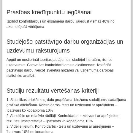
Prasības kredītpunktu iegūšanai
Izpildot kontroldarbus un eksāmena darbu, jāiegūst vismaz 40% no
akumulējošā vērtējuma.
Studējošo patstāvīgo darbu organizācijas un
uzdevumu raksturojums
Apgūt un nostiprināt teorijas jautājumus, studējot literatūru, risinot
uzdevumus. Gatavoties kontroldarbiem un eksāmenam. Izstrādāt
patstāvīgo darbu, veicot izvēlētas nozares vai uzņēmuma darbības
statistisko analīzi.
Studiju rezultātu vērtēšanas kritēriji
1. Statistikas priekšmets; datu grupēšana, biežumu sadalījums, sadalījuma
grafiskā attēlošana. Kontroldarbs- tests un uzdevumi ar aprēķiniem –
īpatsvars ko kopapjoma 10%
2. Absolūtie un relatīvie rādītāji. Kontroldarbs- uzdevumi ar aprēķiniem,
rezultātu interpretācija – īpatsvars ko kopapjoma 10%
3. Vidējie lielumi. Kontroldarbs - tests un uzdevumi ar aprēķiniem –
īpatsvars 10% no kopapjoma