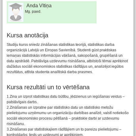
Anda Vītiņa
Mg. paed.
Kursa anotācija
Studiju kurss sniedz zināšanas statistikas teorijā, statistikas darba
organizācijā Latvijā un Eiropas Savienībā. Studenti gūst praktiskas
iemaņas statistiskās informācijas vākšanā, sakopošanā, grupēšanā un
datu apstrādē. Patstāvīga uzdevumu risināšana, atbilstoši tēmai aprēķinot
dažādus sociāli ekonomiskos statistikas rādītājus un, analizējot iegūtos
rezultātus, attīsta studenta analītiskā darba prasmes.
Kursa rezultāti un to vērtēšana
1.Zina un izprot statistikas datu būtību, jēdzienus un iegūšanas veidus –
patstāvīgais darbs.
2.Zināšanas un izpratne par statistisko datu un statistisko metožu
pielietojumu uzņēmumu un organizāciju darbības analīzē, valstī notiekošo
sociāli ekonomisko procesu pētīšanā – praktiskie darbi ar uzdevumu
risināšanu.
3.Zināšanas par statistiskajiem rādītājiem un to pareizu pielietojumu –
kontroldarbs: tests un uzdevumi ar aprēķiniem.