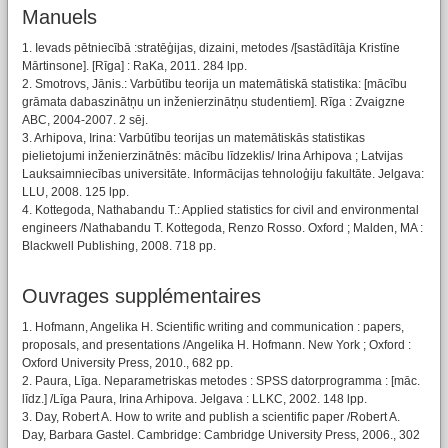
Manuels
1. Ievads pētniecībā :stratēģijas, dizaini, metodes /[sastādītāja Kristīne
Mārtinsone]. [Rīga] : RaKa, 2011. 284 lpp.
2. Smotrovs, Jānis.: Varbūtību teorija un matemātiskā statistika: [mācību
grāmata dabaszinātņu un inženierzinātņu studentiem]. Rīga : Zvaigzne
ABC, 2004-2007. 2 sēj.
3. Arhipova, Irina: Varbūtību teorijas un matemātiskās statistikas
pielietojumi inženierzinātnēs: mācību līdzeklis/ Irina Arhipova ; Latvijas
Lauksaimniecības universitāte. Informācijas tehnoloģiju fakultāte. Jelgava:
LLU, 2008. 125 lpp.
4. Kottegoda, Nathabandu T.: Applied statistics for civil and environmental
engineers /Nathabandu T. Kottegoda, Renzo Rosso. Oxford ; Malden, MA :
Blackwell Publishing, 2008. 718 pp.
Ouvrages supplémentaires
1. Hofmann, Angelika H. Scientific writing and communication : papers,
proposals, and presentations /Angelika H. Hofmann. New York ; Oxford :
Oxford University Press, 2010., 682 pp.
2. Paura, Līga. Neparametriskas metodes : SPSS datorprogramma : [māc.
līdz.] /Līga Paura, Irina Arhipova. Jelgava : LLKC, 2002. 148 lpp.
3. Day, Robert A. How to write and publish a scientific paper /Robert A.
Day, Barbara Gastel. Cambridge: Cambridge University Press, 2006., 302