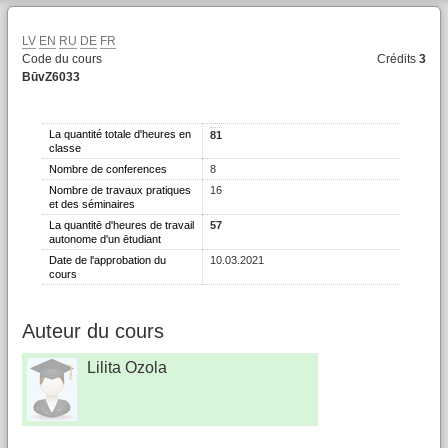
LV
EN
RU
DE
FR
Code du cours
Crédits
3
BūvZ6033
La quantité totale d'heures en
81
classe
Nombre de conferences
8
Nombre de travaux pratiques
16
et des séminaires
La quantitē d'heures de travail
57
autonome d'un ētudiant
Date de l'approbation du
10.03.2021
cours
Auteur du cours
Lilita Ozola