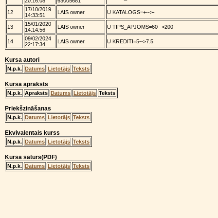
20:16:08
63005681
17/10/2019
12
LAIS owner
U KATALOGS=+-->-
14:33:51
15/01/2020
13
LAIS owner
U TIPS_APJOMS=60-->200
14:14:56
09/02/2024
14
LAIS owner
U KREDITI=5-->7.5
22:17:34
Kursa autori
N.p.k.
Datums
Lietotājs
Teksts
Kursa apraksts
N.p.k.
Apraksts
Datums
Lietotājs
Teksts
Priekšzināšanas
N.p.k.
Datums
Lietotājs
Teksts
Ekvivalentais kurss
N.p.k.
Datums
Lietotājs
Teksts
Kursa saturs(PDF)
N.p.k.
Datums
Lietotājs
Teksts