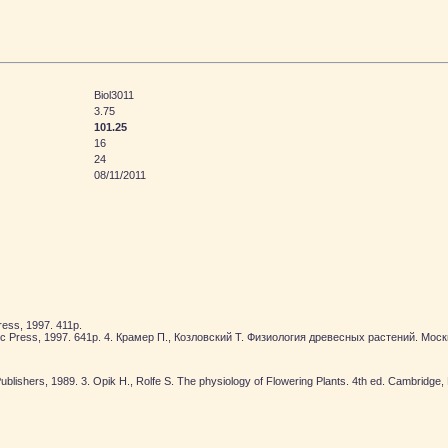
Biol3011
3.75
101.25
16
24
08/11/2011
ress, 1997. 411p.
cademic Press, 1997. 641p. 4. Крамер П., Козловский Т. Физиология древесных растений. М
Publishers, 1989. 3. Opik H., Rolfe S. The physiology of Flowering Plants. 4th ed. Cambridge