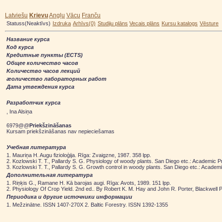
Latviešu
Krievu
Angļu
Vācu
Franču
Statuss(Neaktīvs)
Izdruka
Arhīvs(0)
Studiju plāns
Vecais plāns
Kursu katalogs
Vēsture
Hазвание курса
Код курса
Кредитные пункты (ECTS)
Общее количество часов
Kоличество часов лекций
æоличество лабораторных работ
Дата утвеждения курса
Разработчик курса
, Ina Alsiņa
6979@@
Priekšzināšanas
Kursam priekšzināšanas nav nepieciešamas
Учебная литературa
1. Mauriņa H. Augu fizioloģija. Rīga: Zvaigzne, 1987. 358 lpp.
2. Kozlowski T. T., Pallardy S. G. Physiology of woody plants. San Diego etc.: Academic P
3. Kozlowski T. T., Pallardy S. G. Growth control in woody plants. San Diego etc.: A
Дополнительная литература
1. Riņķis G., Ramane H. Kā barojas augi. Rīga: Avots, 1989. 151 lpp.
2. Physiology Of Crop Yield. 2nd ed.. By Robert K. M. Hay and John R. Porter, Blackwell 
Периодика и другие источники информации
1. Mežzinātne. ISSN 1407-270X 2. Baltic Forestry. ISSN 1392-1355