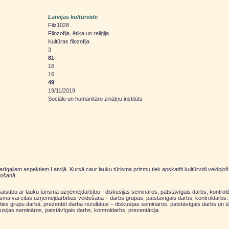
Latvijas kultūrvide
Filz1028
Filozofija, ētika un reliģija
Kultūras filozofija
3
81
16
16
49
19/11/2019
Sociālo un humanitāro zinātņu institūts
garīgajiem aspektiem Latvijā. Kursā caur lauku tūrisma prizmu tiek apskatīti kultūrvidi veidoj
došanā.
 saistību ar lauku tūrisma uzņēmējdarbību - diskusijas semināros, patstāvīgais darbs, kontrol
ūrisma vai citas uzņēmējdarbības veidošanā – darbs grupās, patstāvīgais darbs, kontroldarbs.
tīties grupu darbā, prezentēt darba rezultātus – diskusijas semināros, patstāvīgais darbs un
ijas semināros, patstāvīgais darbs, kontroldarbs, prezentācija.