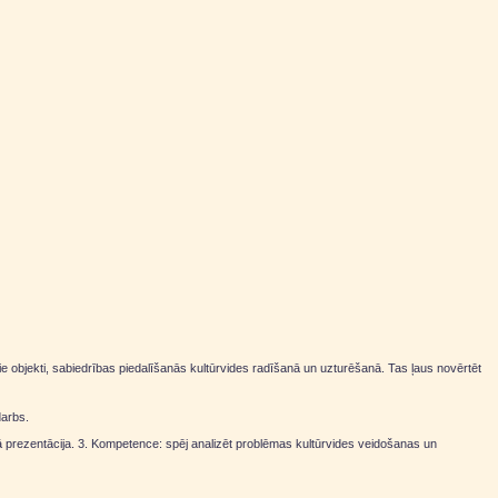
ošie objekti, sabiedrības piedalīšanās kultūrvides radīšanā un uzturēšanā. Tas ļaus novērtēt
darbs.
 tā prezentācija. 3. Kompetence: spēj analizēt problēmas kultūrvides veidošanas un