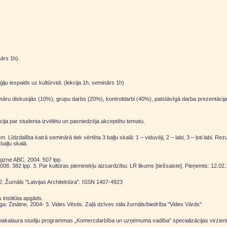
nārs 1h).
.
iju iespaids uz kultūrvidi. (lekcija 1h, seminārs 1h)
ināru diskusijās (10%), grupu darbs (20%), kontroldarbi (40%), patstāvīgā darba prezentācija (
ācija par studenta izvēlētu un pasniedzēja akceptētu tematu.
. Līdzdalība katrā seminārā tiek vērtēta 3 baļļu skalā: 1 – viduvēji, 2 – labi, 3 – ļoti labi. R
baļļu skalā.
aigzne ABC, 2004. 507 lpp.
382 lpp. 3. Par kultūras pieminekļu aizsardzību: LR likums [tiešsaiste]. Pieņemts: 12.02.19
 2. Žurnāls "Latvijas Architektūra". ISSN 1407-4923
s institūta apgāds.
ga: Zinātne, 2004- 3. Vides Vēstis. Zaļā dzīves stila žurnāls/biedrība "Vides Vārds"
s bakalaura studiju programmas „Komercdarbība un uzņēmuma vadība” specializācijas virzieni