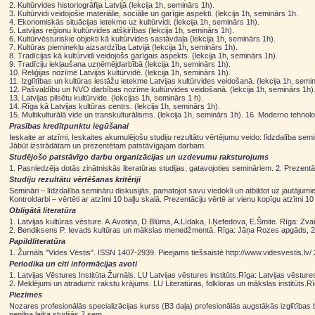
2. Kultūrvides historiogrāfija Latvijā (lekcija 1h, seminārs 1h).
3. Kultūrvidi veidojošie materiālie, sociālie un garīgie aspekti. (lekcija 1h, seminārs 1h.
4. Ekonomiskās situācijas ietekme uz kultūrvidi. (lekcija 1h, seminārs 1h).
5. Latvijas reģionu kultūrvides atšķirības (lekcija 1h, seminārs 1h).
6. Kultūrvēsturiskie objekti kā kultūrvides sastāvdaļa (lekcija 1h, seminārs 1h).
7. Kultūras pieminekļu aizsardzība Latvijā (lekcija 1h, seminārs 1h).
8. Tradīcijas kā kultūrvidi veidojošs garīgais aspekts. (lekcija 1h, seminārs 1h).
9. Tradīciju iekļaušana uzņēmējdarbībā (lekcija 1h, seminārs 1h).
10. Reliģijas nozīme Latvijas kultūrvidē. (lekcija 1h, seminārs 1h).
11. Izglītības un kultūras iestāžu ietekme Latvijas kultūrvides veidošanā. (lekcija 1h, semi
12. Pašvaldību un NVO darbības nozīme kultūrvides veidošanā. (lekcija 1h, seminārs 1h)
13. Latvijas pilsētu kultūrvide. (lekcijas 1h, seminārs 1 h).
14. Rīga kā Latvijas kultūras centrs. (lekcija 1h, seminārs 1h).
15. Multikulturālā vide un transkulturālisms. (lekcija 1h, seminārs 1h). 16. Moderno tehnoloģ
Prasības kredītpunktu iegūšanai
Ieskaite ar atzīmi. Ieskaites akumulējošu studiju rezultātu vērtējumu veido: līdzdalība sem
Jābūt izstrādātam un prezentētam patstāvīgajam darbam.
Studējošo patstāvīgo darbu organizācijas un uzdevumu raksturojums
1. Pasniedzēja dotās zinātniskās literatūras studijas, gatavojoties semināriem. 2. Prezent
Studiju rezultātu vērtēšanas kritēriji
Semināri – līdzdalība semināru diskusijās, pamatojot savu viedokli un atbildot uz jautājumiem
Kontroldarbi – vērtēti ar atzīmi 10 baļļu skalā. Prezentāciju vērtē ar vienu kopīgu atzīmi 10 
Obligātā literatūra
1. Latvijas kultūras vēsture. A.Avotiņa, D.Blūma, A.Līdaka, I.Ņefedova, E.Šmite. Rīga: Zv
2. Bendiksens P. Ievads kultūras un mākslas menedžmentā. Rīga: Jāņa Rozes apgāds, 2008. 
Papildliteratūra
1. Žurnāls "Vides Vēstis". ISSN 1407-2939. Pieejams tiešsaistē http://www.videsvestis.lv/
Periodika un citi informācijas avoti
1. Latvijas Vēstures Institūta Žurnāls. LU Latvijas vēstures institūts.Rīga: Latvijas vēsture
2. Meklējumi un atradumi: rakstu krājums. LU Literatūras, folkloras un mākslas institūts.Rī
Piezīmes
Nozares profesionālās specializācijas kurss (B3 daļa) profesionālās augstākās izglītība
nepilna laika studijās 7.sem.