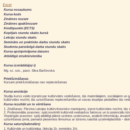
Excel
Kursa nosaukums
Kursa kods
Zinātnes nozare
Zinātnes apakšnozare
Kredītpunkti (ECTS)
Kopējais stundu skaits kursā
Lekciju stundu skaits
Semināru un praktisko darbu stundu skaits
Studenta patstāvīgā darba stundu skaits
Kursa apstiprinājuma datums
Atbildīgā struktūrvienība
Kursa izstrādātājs(-i)
Mg. sc. soc., pasn. Silva Barševska
Priekšzināšanas
Kursam priekšzināšanas nav nepieciešamas
Kursa anotācija
Studiju kurss veido izpratni par kultūrvides veidošanos, tās materiālajiem, sociālajiem un 
kultūrvides nozīmi, tās uzturēšanas nepieciešamību un savas iespējas piedalīties tās vei
Kursa rezultāti un to vērtēšana
1. Zināšanas: Pārzina Latvijas kultūrvēsturisko mantojumu, izprot kultūrvides nozīmi, tās
2. Profesionālās prasmes: spēj novērtēt kultūrvidi veidojošos faktorus un to potenciālu t
Vispārīgās prasmes: spēj atbildīgi plānot uzdotos uzdevumus, analizēt informāciju, iesais
uzturēšanas jomā, pamatot pieņemtos lēmumus ar tūrismu saistītā uzņēmējdarbībā – diskus
Kursa saturs(kalendārs)
1. Kultūrvide un kultūrtelpa. (lekcija 1h, seminārs 1h).