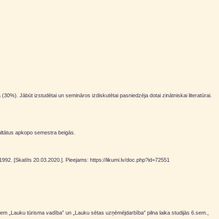
30%). Jābūt izstudētai un semināros izdiskutētai pasniedzēja dotai zinātniskai literatūrai.
ezultātus apkopo semestra beigās.
92. [Skatīts 20.03.2020.]. Pieejams: https://likumi.lv/doc.php?id=72551
em „Lauku tūrisma vadība” un „Lauku sētas uzņēmējdarbība” pilna laika studijās 6.sem.,