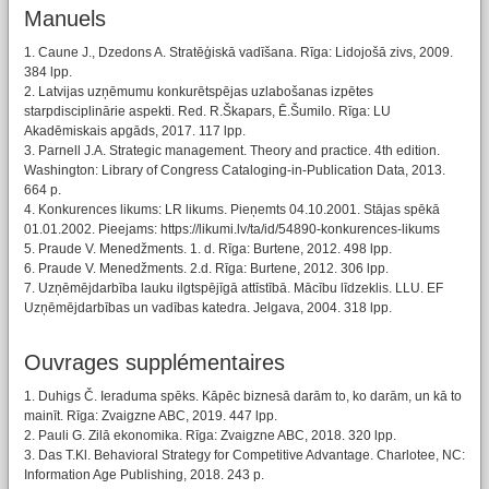
Manuels
1. Caune J., Dzedons A. Stratēģiskā vadīšana. Rīga: Lidojošā zivs, 2009.
384 lpp.
2. Latvijas uzņēmumu konkurētspējas uzlabošanas izpētes
starpdisciplinārie aspekti. Red. R.Škapars, Ē.Šumilo. Rīga: LU
Akadēmiskais apgāds, 2017. 117 lpp.
3. Parnell J.A. Strategic management. Theory and practice. 4th edition.
Washington: Library of Congress Cataloging-in-Publication Data, 2013.
664 p.
4. Konkurences likums: LR likums. Pieņemts 04.10.2001. Stājas spēkā
01.01.2002. Pieejams: https://likumi.lv/ta/id/54890-konkurences-likums
5. Praude V. Menedžments. 1. d. Rīga: Burtene, 2012. 498 lpp.
6. Praude V. Menedžments. 2.d. Rīga: Burtene, 2012. 306 lpp.
7. Uzņēmējdarbība lauku ilgtspējīgā attīstībā. Mācību līdzeklis. LLU. EF
Uzņēmējdarbības un vadības katedra. Jelgava, 2004. 318 lpp.
Ouvrages supplémentaires
1. Duhigs Č. Ieraduma spēks. Kāpēc biznesā darām to, ko darām, un kā to
mainīt. Rīga: Zvaigzne ABC, 2019. 447 lpp.
2. Pauli G. Zilā ekonomika. Rīga: Zvaigzne ABC, 2018. 320 lpp.
3. Das T.Kl. Behavioral Strategy for Competitive Advantage. Charlotee, NC:
Information Age Publishing, 2018. 243 p.