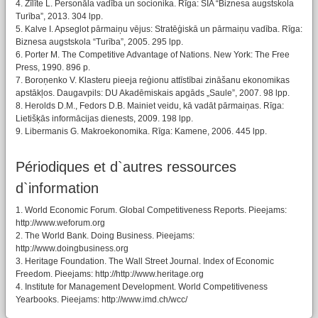
4. Zīlīte L. Personāla vadība un socionika. Rīga: SIA “Biznesa augstskola
Turība”, 2013. 304 lpp.
5. Kalve I. Apseglot pārmaiņu vējus: Stratēģiskā un pārmaiņu vadība. Rīga:
Biznesa augstskola “Turība”, 2005. 295 lpp.
6. Porter M. The Competitive Advantage of Nations. New York: The Free
Press, 1990. 896 p.
7. Boroņenko V. Klasteru pieeja reģionu attīstībai zināšanu ekonomikas
apstākļos. Daugavpils: DU Akadēmiskais apgāds „Saule”, 2007. 98 lpp.
8. Herolds D.M., Fedors D.B. Mainiet veidu, kā vadāt pārmaiņas. Rīga:
Lietišķās informācijas dienests, 2009. 198 lpp.
9. Libermanis G. Makroekonomika. Rīga: Kamene, 2006. 445 lpp.
Périodiques et d`autres ressources
d`information
1. World Economic Forum. Global Competitiveness Reports. Pieejams:
http://www.weforum.org
2. The World Bank. Doing Business. Pieejams:
http://www.doingbusiness.org
3. Heritage Foundation. The Wall Street Journal. Index of Economic
Freedom. Pieejams: http://http://www.heritage.org
4. Institute for Management Development. World Competitiveness
Yearbooks. Pieejams: http://www.imd.ch/wcc/