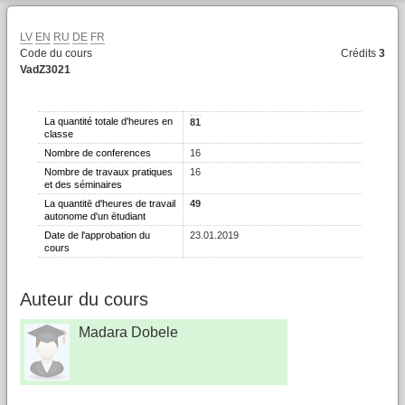
LV
EN
RU
DE
FR
Code du cours
Crédits
3
VadZ3021
La quantité totale d'heures en
81
classe
Nombre de conferences
16
Nombre de travaux pratiques
16
et des séminaires
La quantitē d'heures de travail
49
autonome d'un ētudiant
Date de l'approbation du
23.01.2019
cours
Auteur du cours
Madara Dobele