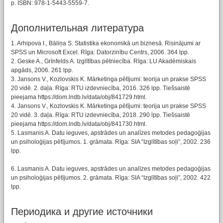
p. ISBN: 978-1-5443-5559-7.
Дополнительная литература
1. Arhipova I., Bāliņa S. Statistika ekonomikā un biznesā. Risinājumi ar
SPSS un Microsoft Excel. Rīga: Datorzinību Centrs, 2006. 364 lpp.
2. Geske A., Grīnfelds A. Izglītības pētniecība. Rīga: LU Akadēmiskais
apgāds, 2006. 261 lpp.
3. Jansons V., Kozlovskis K. Mārketinga pētījumi: teorija un prakse SPSS
20 vidē. 2. daļa. Rīga: RTU izdevniecība, 2016. 326 lpp. Tiešsaistē
pieejama https://dom.lndb.lv/data/obj/841729.html.
4. Jansons V., Kozlovskis K. Mārketinga pētījumi: teorija un prakse SPSS
20 vidē. 3. daļa. Rīga: RTU izdevniecība, 2018. 290 lpp. Tiešsaistē
pieejama https://dom.lndb.lv/data/obj/841730.html.
5. Lasmanis A. Datu ieguves, apstrādes un analīzes metodes pedagoģijas
un psiholoģijas pētījumos. 1. grāmata. Rīga: SIA “Izglītības soļi”, 2002. 236
lpp.
6. Lasmanis A. Datu ieguves, apstrādes un analīzes metodes pedagoģijas
un psiholoģijas pētījumos. 2. grāmata. Rīga: SIA “Izglītības soļi”, 2002. 422
lpp.
Периодика и другие источники