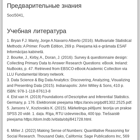
Предварительные знания
Soci5041,
Учебная литературa
1. Bryan F.J. Manly, Jorge A.Navarro Alberto (2016). Multivariate Statistical
Methods: A Primer. Fourth Edition, 269 p. Pieejama kā e-grāmata ESAF
Informācijas kabinetā.
2. Bourke, J., Kirby, A., Doran, J. (2016). Survey & questionnaire design:
Collecting Primary Data to Answer Research Questions: eBook. Ireland:
NuBooks, p. 47. Retrieved from EBSCO eBook Academic Collection via
LLU Fundamental library network.
3. Data Science & Big Data Analytics: Discovering, Analyzing, Visualizing
and Presenting Data (2015). Indianapolis: John Willey & Sons, 410 p.
ISBN: 978-1-118-87613-8
4. Elst van H. (2019) Foundations of Descriptive and Inferential Statistics.
Germany, p. 176. Elektroniski pieejama https://arxiv.org/pdf/1302.2525.pdf.
5. Jansons V., Kozlovskis K. (2015). Mārketinga pētījumi: teorija un prakse
SPSS 20 vidē. 1. daļa. Rīga, RTU izdevniecība, 400 lpp. Tiešsaistē
pieejama https://dom.lndb.lv/data/obj/841728.html.
6. Miller J. (2022) Making Sense of Numbers: Quantitative Reasoning for
Social Research. Thousand Oaks, California: Sage Publications Inc, 569