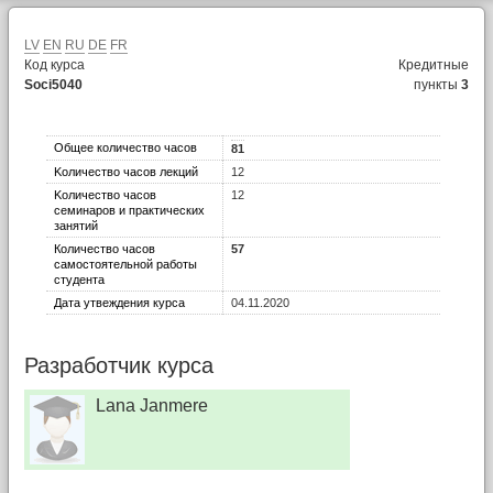
LV
EN
RU
DE
FR
Код курса
Кредитные
Soci5040
пункты
3
Общее количество часов
81
Kоличество часов лекций
12
Kоличество часов
12
семинаров и практических
занятий
Количество часов
57
самостоятельной работы
студента
Дата утвеждения курса
04.11.2020
Разработчик курса
Lana Janmere