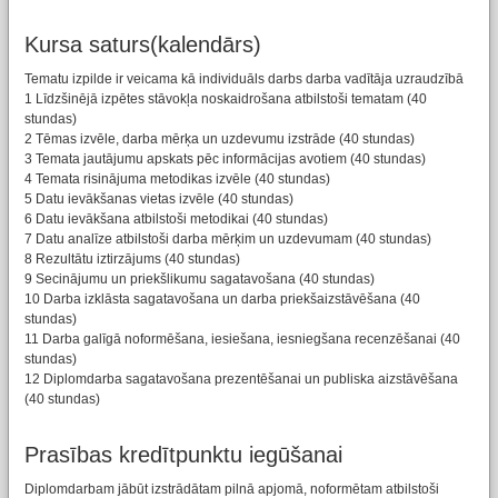
Kursa saturs(kalendārs)
Tematu izpilde ir veicama kā individuāls darbs darba vadītāja uzraudzībā
1 Līdzšinējā izpētes stāvokļa noskaidrošana atbilstoši tematam (40
stundas)
2 Tēmas izvēle, darba mērķa un uzdevumu izstrāde (40 stundas)
3 Temata jautājumu apskats pēc informācijas avotiem (40 stundas)
4 Temata risinājuma metodikas izvēle (40 stundas)
5 Datu ievākšanas vietas izvēle (40 stundas)
6 Datu ievākšana atbilstoši metodikai (40 stundas)
7 Datu analīze atbilstoši darba mērķim un uzdevumam (40 stundas)
8 Rezultātu iztirzājums (40 stundas)
9 Secinājumu un priekšlikumu sagatavošana (40 stundas)
10 Darba izklāsta sagatavošana un darba priekšaizstāvēšana (40
stundas)
11 Darba galīgā noformēšana, iesiešana, iesniegšana recenzēšanai (40
stundas)
12 Diplomdarba sagatavošana prezentēšanai un publiska aizstāvēšana
(40 stundas)
Prasības kredītpunktu iegūšanai
Diplomdarbam jābūt izstrādātam pilnā apjomā, noformētam atbilstoši