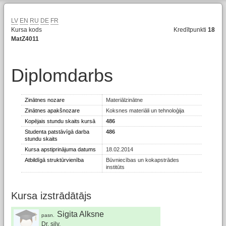
LV
EN
RU
DE
FR
Kursa kods
Kredītpunkti
18
MatZ4011
Diplomdarbs
Zinātnes nozare
Materiālzinātne
Zinātnes apakšnozare
Koksnes materiāli un tehnoloģija
Kopējais stundu skaits kursā
486
Studenta patstāvīgā darba
486
stundu skaits
Kursa apstiprinājuma datums
18.02.2014
Atbildīgā struktūrvienība
Būvniecības un kokapstrādes
institūts
Kursa izstrādātājs
Sigita Alksne
pasn.
Dr. silv.