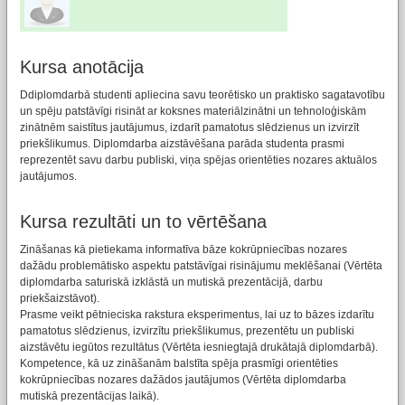
Kursa anotācija
Ddiplomdarbā studenti apliecina savu teorētisko un praktisko sagatavotību
un spēju patstāvīgi risināt ar koksnes materiālzinātni un tehnoloģiskām
zinātnēm saistītus jautājumus, izdarīt pamatotus slēdzienus un izvirzīt
priekšlikumus. Diplomdarba aizstāvēšana parāda studenta prasmi
reprezentēt savu darbu publiski, viņa spējas orientēties nozares aktuālos
jautājumos.
Kursa rezultāti un to vērtēšana
Zināšanas kā pietiekama informatīva bāze kokrūpniecības nozares
dažādu problemātisko aspektu patstāvīgai risinājumu meklēšanai (Vērtēta
diplomdarba saturiskā izklāstā un mutiskā prezentācijā, darbu
priekšaizstāvot).
Prasme veikt pētnieciska rakstura eksperimentus, lai uz to bāzes izdarītu
pamatotus slēdzienus, izvirzītu priekšlikumus, prezentētu un publiski
aizstāvētu iegūtos rezultātus (Vērtēta iesniegtajā drukātajā diplomdarbā).
Kompetence, kā uz zināšanām balstīta spēja prasmīgi orientēties
kokrūpniecības nozares dažādos jautājumos (Vērtēta diplomdarba
mutiskā prezentācijas laikā).