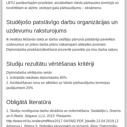
LBTU pastāvošajām prasībām, aizstāvētam Valsts pārbaudes komisijā un
novērtētam ar atzīmi, veidojot gala pārbaudījumu – eksāmenu.
Studējošo patstāvīgo darbu organizācijas un
uzdevumu raksturojums
Ik nedēļas tikšanās laikā ar darba vadītāju pārrunā patstāvīgi paveiktos
uzdevumus un plāno darba plānu nākamajam atskaites posmam.
Diplomdarba priekšaizstāvēšanā prezentē paveikto pa visu darba saturu.
Studiju rezultātu vērtēšanas kritēriji
Diplomdarba vērtējumu veido:
1. Izstrādāts rakstisks diplomdarbs 80%
2. Aizstāvēšanas runa un atbildes uz Valsts pārbaudījumu komisijas
jautājumiem 20%
Obligātā literatūra
1. Studiju noslēguma darbu struktūra un noformēšana. Sastādījis L.Sisenis
un A.Ābele. Jelgava: LLU, 2015. Pieejams:
http://www.mf.llu.lv/sites/mf/files/2017-04/SND.PDF, [skatīts 23.04.2019.] 2.
Arhipova I., Bāliņa S. Statistika ekonomikā un biznesā. Rīga: Datorzinību