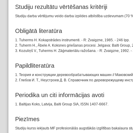
Studiju rezultātu vērtēšanas kritēriji
Studiju darba vērtējumu veido darba izpildes atbilstība uzdevumam (70 %)
Obligātā literatūra
1. Tuherms H. Kokapstrādes instrumenti. - R: Zvaigzne, 1985. - 246 lpp.
2. Tuherm H., Ābele A. Koksnes griešanas procesi. Jelgava: Balti Group, 
3. Kozuliņš V., Tuherms H. Zāģmateriālu ražošana. - R: Zvaigzne, 1992. - 
Papildliteratūra
1. Теория и конструкции деревообрабатывающих машин // Маковский Н.
2. Глебов И. Т., Неустроев Д. В. Справочник по дереворежущему инстр
Periodika un citi informācijas avoti
1. Baltijas Koks, Latvija, Balti Group SIA, ISSN 1407-6667.
Piezīmes
Studiju kurss iekļauts MF profesionālās augstākās izglītības bakalaura s