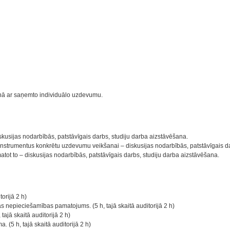
ņā ar saņemto individuālo uzdevumu.
usijas nodarbībās, patstāvīgais darbs, studiju darba aizstāvēšana.
nstrumentus konkrētu uzdevumu veikšanai – diskusijas nodarbībās, patstāvīgais da
tot to – diskusijas nodarbībās, patstāvīgais darbs, studiju darba aizstāvēšana.
orijā 2 h)
 nepieciešamības pamatojums. (5 h, tajā skaitā auditorijā 2 h)
ajā skaitā auditorijā 2 h)
(5 h, tajā skaitā auditorijā 2 h)