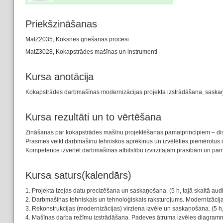
Priekšzināšanas
MatZ2035, Koksnes griešanas procesi
MatZ3028, Kokapstrādes mašīnas un instrumenti
Kursa anotācija
Kokapstrādes darbmašīnas modernizācijas projekta izstrādāšana, saska
Kursa rezultāti un to vērtēšana
Zināšanas par kokapstrādes mašīnu projektēšanas pamatprincipiem – disk
Prasmes veikt darbmašīnu tehniskos aprēķinus un izvēlēties piemērotus i
Kompetence izvērtēt darbmašīnas atbilstību izvirzītajām prasībām un pama
Kursa saturs(kalendārs)
1. Projekta izejas datu precizēšana un saskaņošana. (5 h, tajā skaitā audit
2. Darbmašīnas tehniskais un tehnoloģiskais raksturojums. Modernizācijas
3. Rekonstrukcijas (modernizācijas) virziena izvēle un saskaņošana. (5 h, t
4. Mašīnas darba režīmu izstrādāšana. Padeves ātruma izvēles diagramma. 