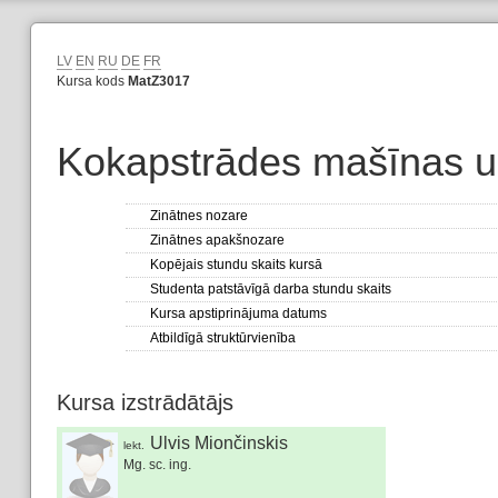
LV
EN
RU
DE
FR
Kursa kods
MatZ3017
Kokapstrādes mašīnas un
Zinātnes nozare
Zinātnes apakšnozare
Kopējais stundu skaits kursā
Studenta patstāvīgā darba stundu skaits
Kursa apstiprinājuma datums
Atbildīgā struktūrvienība
Kursa izstrādātājs
Ulvis Miončinskis
lekt.
Mg. sc. ing.