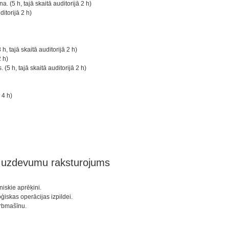
(5 h, tajā skaitā auditorijā 2 h)
ditorijā 2 h)
, tajā skaitā auditorijā 2 h)
 h)
5 h, tajā skaitā auditorijā 2 h)
 4 h)
n uzdevumu raksturojums
iskie aprēķini.
ģiskas operācijas izpildei.
arbmašīnu.