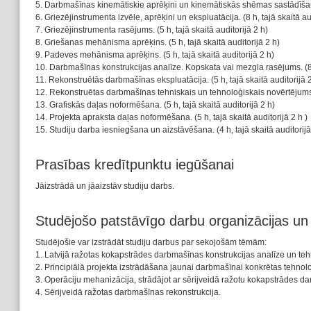
5. Darbmašīnas kinemātiskie aprēķini un kinemātiskās shēmas sastādīšana. 
6. Griezējinstrumenta izvēle, aprēķini un ekspluatācija. (8 h, tajā skaitā au
7. Griezējinstrumenta rasējums. (5 h, tajā skaitā auditorijā 2 h)
8. Griešanas mehānisma aprēķins. (5 h, tajā skaitā auditorijā 2 h)
9. Padeves mehānisma aprēķins. (5 h, tajā skaitā auditorijā 2 h)
10. Darbmašīnas konstrukcijas analīze. Kopskata vai mezgla rasējums. (8 h
11. Rekonstruētās darbmašīnas ekspluatācija. (5 h, tajā skaitā auditorijā 2
12. Rekonstruētas darbmašīnas tehniskais un tehnoloģiskais novērtējums. (
13. Grafiskās daļas noformēšana. (5 h, tajā skaitā auditorijā 2 h)
14. Projekta apraksta daļas noformēšana. (5 h, tajā skaitā auditorijā 2 h )
15. Studiju darba iesniegšana un aizstāvēšana. (4 h, tajā skaitā auditorijā
Prasības kredītpunktu iegūšanai
Jāizstrādā un jāaizstāv studiju darbs.
Studējošo patstāvīgo darbu organizācijas u
Studējošie var izstrādāt studiju darbus par sekojošām tēmām:
1. Latvijā ražotas kokapstrādes darbmašīnas konstrukcijas analīze un tehn
2. Principiālā projekta izstrādāšana jaunai darbmašīnai konkrētas tehnolo
3. Operāciju mehanizācija, strādājot ar sērijveidā ražotu kokapstrādes d
4. Sērijveidā ražotas darbmašīnas rekonstrukcija.