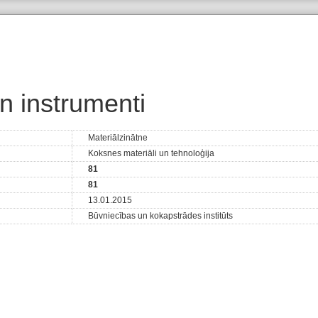
 instrumenti
Materiālzinātne
Koksnes materiāli un tehnoloģija
81
81
13.01.2015
Būvniecības un kokapstrādes institūts