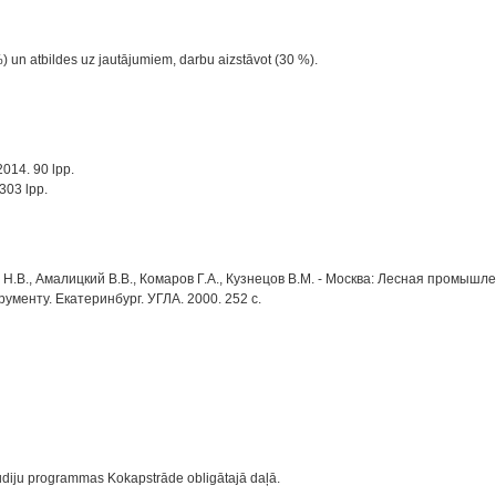
 un atbildes uz jautājumiem, darbu aizstāvot (30 %).
2014. 90 lpp.
303 lpp.
В., Амалицкий В.В., Комаров Г.А., Кузнецов В.М. - Москва: Лесная промышленн
ументу. Екатеринбург. УГЛА. 2000. 252 с.
tudiju programmas Kokapstrāde obligātajā daļā.