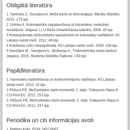
Obligātā literatūra
1. Sarmulis Z., Saveļjevs A. Meža darbi un tehnoloģijas. Mācību līdzeklis.
2015. 175 lpp.
2. Drēska A. Kokmateriālu sagatavošana ar hārvesteru: metodiski
norādījumi. Jelgava: LLU Meža izmantošanas katedra, 2006. 40 lpp.
3.Rokasgrāmata mežizstrādes operatoriem un kokvedēju vadītājiem. AS
Latvijas valsts meži. 2012. 46 lpp.
4.Kopšanas ciršu rokasgrāmata. AS Latvijas valsts meži. 2008. 108 lpp.
5.Davidāns M., Saveļjevs A., Strūbergs A., Traktortehnika meža darbos.
Jelgava, 2019, Studentu biedrība Šalkone, 140 lpp.
Papildliteratūra
1. Harvesteru kalibrēšanas un kontrolmērījumu vadlīnijas. AS Latvijas
valsts meži. 2010. 16 lpp.
2.Pēšons P.Ē. Mežizstrādes darbi komandā. 1. daļa. Tulkojums Staņa K.
CO Print EU. 2012. 253 lpp.
3. Pēšons P.Ē. Mežizstrādes darbi komandā. 2. daļa. Tulkojums Staņa K.
CO Print EU. 2012. 337 lpp.
Periodika un citi informācijas avoti
1. Baltijas Koks. ISSN 1407-6667