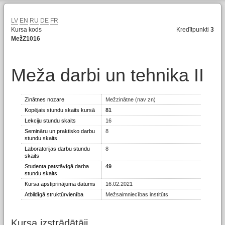
LV
EN
RU
DE
FR
Kursa kods
Kredītpunkti
3
MežZ1016
Meža darbi un tehnika II
Zinātnes nozare
Mežzinātne (nav zn)
Kopējais stundu skaits kursā
81
Lekciju stundu skaits
16
Semināru un praktisko darbu
8
stundu skaits
Laboratorijas darbu stundu
8
skaits
Studenta patstāvīgā darba
49
stundu skaits
Kursa apstiprinājuma datums
16.02.2021
Atbildīgā struktūrvienība
Mežsaimniecības institūts
Kursa izstrādātāji