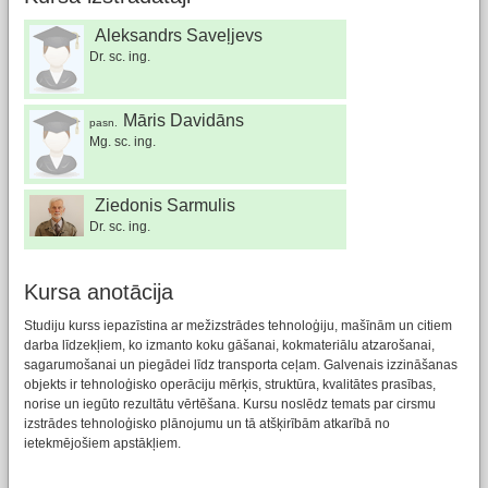
Aleksandrs Saveļjevs
Dr. sc. ing.
Māris Davidāns
pasn.
Mg. sc. ing.
Ziedonis Sarmulis
Dr. sc. ing.
Kursa anotācija
Studiju kurss iepazīstina ar mežizstrādes tehnoloģiju, mašīnām un citiem
darba līdzekļiem, ko izmanto koku gāšanai, kokmateriālu atzarošanai,
sagarumošanai un piegādei līdz transporta ceļam. Galvenais izzināšanas
objekts ir tehnoloģisko operāciju mērķis, struktūra, kvalitātes prasības,
norise un iegūto rezultātu vērtēšana. Kursu noslēdz temats par cirsmu
izstrādes tehnoloģisko plānojumu un tā atšķirībām atkarībā no
ietekmējošiem apstākļiem.