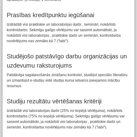
Prasības kredītpunktu iegūšanai
Izstrādāti visi praktiskie un laboratorijas darbi , semināri, nokārtots
kontroldarbs. Sekmīgu galīgo vērtējumu var saņemt automātiski, ja
nokārtoti visi laboratorijas , praktiskie darbi un semināri, kontroldarba
novērtējums nav zemāks kā 7 ("labi").
Studējošo patstāvīgo darbu organizācijas un
uzdevumu raksturojums
Patstāvīga sagatavošanās zināšanu kontrolei, studējot speciālo literatūru
un izmantojot e-studiju vidē studiju kursa ietvaros pieejamos mācību
resursus.
Studiju rezultātu vērtēšanas kritēriji
Izstrādāti visi laboratorijas darbi (25% no kopējā vērtējuma), nokārtots
kontroldarbs (75% no kopējā vērtējuma). Sekmīgu galīgo vērtējumu var
saņemt automātiski, ja nokārtoti visi laboratorijas , praktiskie darbi un
semināri, kontroldarba novērtējums nav zemāks kā 7 ("labi").