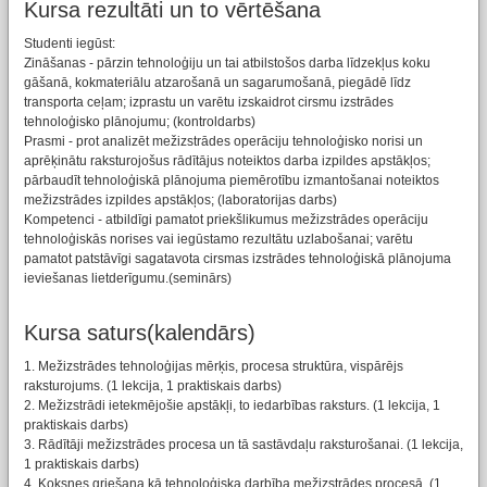
Kursa rezultāti un to vērtēšana
Studenti iegūst:
Zināšanas - pārzin tehnoloģiju un tai atbilstošos darba līdzekļus koku
gāšanā, kokmateriālu atzarošanā un sagarumošanā, piegādē līdz
transporta ceļam; izprastu un varētu izskaidrot cirsmu izstrādes
tehnoloģisko plānojumu; (kontroldarbs)
Prasmi - prot analizēt mežizstrādes operāciju tehnoloģisko norisi un
aprēķinātu raksturojošus rādītājus noteiktos darba izpildes apstākļos;
pārbaudīt tehnoloģiskā plānojuma piemērotību izmantošanai noteiktos
mežizstrādes izpildes apstākļos; (laboratorijas darbs)
Kompetenci - atbildīgi pamatot priekšlikumus mežizstrādes operāciju
tehnoloģiskās norises vai iegūstamo rezultātu uzlabošanai; varētu
pamatot patstāvīgi sagatavota cirsmas izstrādes tehnoloģiskā plānojuma
ieviešanas lietderīgumu.(seminārs)
Kursa saturs(kalendārs)
1. Mežizstrādes tehnoloģijas mērķis, procesa struktūra, vispārējs
raksturojums. (1 lekcija, 1 praktiskais darbs)
2. Mežizstrādi ietekmējošie apstākļi, to iedarbības raksturs. (1 lekcija, 1
praktiskais darbs)
3. Rādītāji mežizstrādes procesa un tā sastāvdaļu raksturošanai. (1 lekcija,
1 praktiskais darbs)
4. Koksnes griešana kā tehnoloģiska darbība mežizstrādes procesā. (1