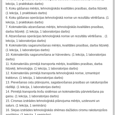
lekcija, 1 praktiskais darbs)
5. Koku gāšanas mērķis, tehnoloģiskās kvalitātes prasības, darba līdzekļi.
(1 lekcija, 1 praktiskais darbs)
6. Koku gāšanas operācijas tehnoloģiskā norise un rezultātu vērtēšana. (1
lekcija, 1 praktiskais darbs)
7. Kokmateriālu atzarošanas mērķis, tehnoloģiskās kvalitātes prasības,
darba līdzekļi. (1 lekcija, 1 laboratorijas darbs)
8. Atzarošanas operācijas tehnoloģiskā norise un rezultātu vērtēšana. . (1
lekcija, 1 laboratorijas darbs)
9. Kokmateriālu sagarumošanas mērķis, kvalitātes prasības, darba līdzekļi.
(1 lekcija, 1 laboratorijas darbs)
10. Kokmateriālu sagarumošana ar hārvesteru. (1 lekcija, 1 laboratorijas
darbs)
11. Kokmateriālu pirmējā transporta mērķis, kvalitātes prasības, darba
līdzekļi, tehnoloģija. (1 lekcija, 1 laboratorijas darbs)
12. Kokmateriālu pirmējā transporta tehnoloģiskā norise, izmantojot
traktorus. (1 lekcija, 1 laboratorijas darbs)
13. Pievešanas ceļu plānojums, sagatavošanas prasības un raksturojošie
rādītāji. (1 lekcija, 1 laboratorijas darbs)
14. Pirmējā transporta trošu sistēmas un kokmateriālu pārvietošana pa
gaisu. (1 lekcija, 1 laboratorijas darbs)
15. Cirsmas izstrādes tehnoloģiskā plānojuma mērķis, uzdevumi un
saturs. (1 lekcija, 1 seminārs)
16. Slejas izstrādes tehnoloģiskās shēmas dažādos cirsmu raksturojošos
apstākļos. (1 lekcija, 1 seminārs)