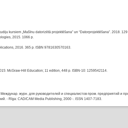
studiju kursiem „Mašīnu datorizētā projektēšana” un “Datorprojektēšana”. 2018. 129 l
logies, 2015. 1066 p.
blications, 2016. 365 p. ISBN 9781630570163.
2015: McGraw-Hill Education; 11 edition, 448 p. ISBN-10: 1259542114.
Междунар. журн. для руководителей и специалистов пром. предприятий и про
ий. - Rīga: CAD/CAM Media Publishing, 2000 -. ISSN 1407-7183.