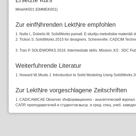
Ersetzte Kurs
MmehK001 [GMMEK001]
Zur einfŅhrenden LektŅre empfohlen
1. Nulle I., Dobelis M. SolidWorks pamati. E-studiju metodiskie materiāli 
2. Tickoo S. SolidWorks 2015 for designers. Schererville: CADCIM Techno
3. Tran P. SOLIDWORKS 2016. Intermediate skills. Mission, KS : SDC Pu
Weiterfuhrende Literatur
1. Howard W, Musto J. Introduction to Solid Modeling Using SolidWorks 
Zur LektŅre vorgeschlagene Zeitschriften
1. CAD/CAM/CAE Observer. Информационно - аналитический журнал. 
САПР, преподавателей и студентов высш. и сред. спец. учеб. заведен