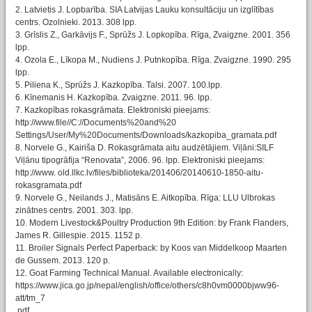
2. Latvietis J. Lopbarība. SIA Latvijas Lauku konsultāciju un izglītības
centrs. Ozolnieki. 2013. 308 lpp.
3. Grīslis Z., Garkāvijs F., Sprūžs J. Lopkopība. Rīga, Zvaigzne. 2001. 356
lpp.
4. Ozola E., Līkopa M., Nudiens J. Putnkopība. Rīga. Zvaigzne. 1990. 295
lpp.
5. Piliena K., Sprūžs J. Kazkopība. Talsi. 2007. 100.lpp.
6. Kīnemanis H. Kazkopība. Zvaigzne. 2011. 96. lpp.
7. Kazkopības rokasgrāmata. Elektroniski pieejams:
http://www.file//C://Documents%20and%20
Settings/User/My%20Documents/Downloads/kazkopiba_gramata.pdf
8. Norvele G., Kairiša D. Rokasgrāmata aitu audzētājiem. Viļāni:SILF
Viļānu tipogrāfija “Renovata”, 2006. 96. lpp. Elektroniski pieejams:
http://www. old.llkc.lv/files/biblioteka/201406/20140610-1850-aitu-
rokasgramata.pdf
9. Norvele G., Neilands J., Matisāns E. Aitkopība. Rīga: LLU Ulbrokas
zinātnes centrs. 2001. 303. lpp.
10. Modern Livestock&Poultry Production 9th Edition: by Frank Flanders,
James R. Gillespie. 2015. 1152 p.
11. Broiler Signals Perfect Paperback: by Koos van Middelkoop Maarten
de Gussem. 2013. 120 p.
12. Goat Farming Technical Manual. Available electronically:
https://www.jica.go.jp/nepal/english/office/others/c8h0vm0000bjww96-
att/tm_7
.pdf