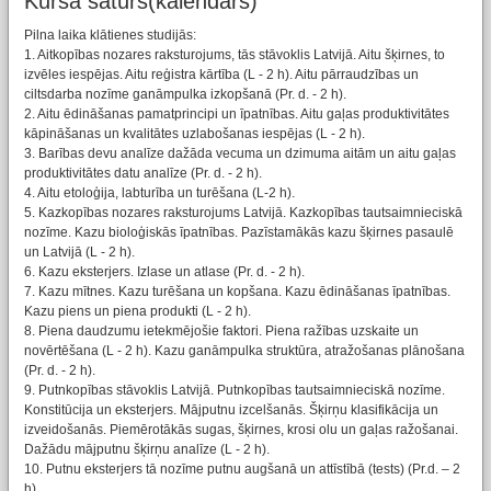
Kursa saturs(kalendārs)
Pilna laika klātienes studijās:
1. Aitkopības nozares raksturojums, tās stāvoklis Latvijā. Aitu šķirnes, to
izvēles iespējas. Aitu reģistra kārtība (L - 2 h). Aitu pārraudzības un
ciltsdarba nozīme ganāmpulka izkopšanā (Pr. d. - 2 h).
2. Aitu ēdināšanas pamatprincipi un īpatnības. Aitu gaļas produktivitātes
kāpināšanas un kvalitātes uzlabošanas iespējas (L - 2 h).
3. Barības devu analīze dažāda vecuma un dzimuma aitām un aitu gaļas
produktivitātes datu analīze (Pr. d. - 2 h).
4. Aitu etoloģija, labturība un turēšana (L-2 h).
5. Kazkopības nozares raksturojums Latvijā. Kazkopības tautsaimnieciskā
nozīme. Kazu bioloģiskās īpatnības. Pazīstamākās kazu šķirnes pasaulē
un Latvijā (L - 2 h).
6. Kazu eksterjers. Izlase un atlase (Pr. d. - 2 h).
7. Kazu mītnes. Kazu turēšana un kopšana. Kazu ēdināšanas īpatnības.
Kazu piens un piena produkti (L - 2 h).
8. Piena daudzumu ietekmējošie faktori. Piena ražības uzskaite un
novērtēšana (L - 2 h). Kazu ganāmpulka struktūra, atražošanas plānošana
(Pr. d. - 2 h).
9. Putnkopības stāvoklis Latvijā. Putnkopības tautsaimnieciskā nozīme.
Konstitūcija un eksterjers. Mājputnu izcelšanās. Šķirņu klasifikācija un
izveidošanās. Piemērotākās sugas, šķirnes, krosi olu un gaļas ražošanai.
Dažādu mājputnu šķirņu analīze (L - 2 h).
10. Putnu eksterjers tā nozīme putnu augšanā un attīstībā (tests) (Pr.d. – 2
h).