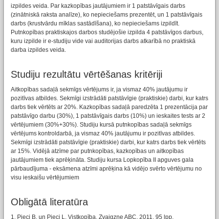
izpildes veida. Par kazkopības jautājumiem ir 1 patstāvīgais darbs
(zinātniskā raksta analīze), ko nepieciešams prezentēt, un 1 patstāvīgais
darbs (krustvārdu mīklas sastādīšana), ko nepieciešams izpildīt.
Putnkopības praktiskajos darbos studējošie izpilda 4 patstāvīgos darbus,
kuru izpilde ir e-studiju vide vai auditorijas darbs atkarībā no praktiskā
darba izpildes veida.
Studiju rezultātu vērtēšanas kritēriji
Aitkopības sadaļā sekmīgs vērtējums ir, ja vismaz 40% jautājumu ir
pozitīvas atbildes. Sekmīgi izstrādāti patstāvīgie (praktiskie) darbi, kur katrs
darbs tiek vērtēts ar 20%. Kazkopības sadaļā paredzēta 1 prezentācija par
patstāvīgo darbu (30%), 1 patstāvīgais darbs (10%) un ieskaites tests ar 2
vērtējumiem (30%+30%). Studiju kursā putnkopības sadaļā sekmīgs
vērtējums kontroldarbā, ja vismaz 40% jautājumu ir pozitīvas atbildes.
Sekmīgi izstrādāti patstāvīgie (praktiskie) darbi, kur katrs darbs tiek vērtēts
ar 15%. Vidējā atzīme par putnkopības, kazkopības un aitkopības
jautājumiem tiek aprēķināta. Studiju kursa Lopkopība II apguves gala
pārbaudījuma - eksāmena atzīmi aprēķina kā vidējo svērto vērtējumu no
visu ieskaišu vērtējumiem
Obligātā literatūra
1. Pieci B. un Pieci L. Vistkopība. Zvaigzne ABC, 2011. 95 lpp.