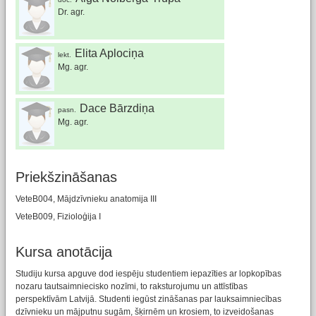
Dr. agr.
Elita Aplociņa
lekt.
Mg. agr.
Dace Bārzdiņa
pasn.
Mg. agr.
Priekšzināšanas
VeteB004, Mājdzīvnieku anatomija III
VeteB009, Fizioloģija I
Kursa anotācija
Studiju kursa apguve dod iespēju studentiem iepazīties ar lopkopības
nozaru tautsaimniecisko nozīmi, to raksturojumu un attīstības
perspektīvām Latvijā. Studenti iegūst zināšanas par lauksaimniecības
dzīvnieku un mājputnu sugām, šķirnēm un krosiem, to izveidošanas