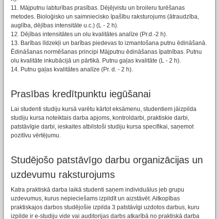
11. Mājputnu labturības prasības. Dējējvistu un broileru turēšanas
metodes. Bioloģisko un saimniecisko īpašību raksturojums (ātraudzība,
auglība, dējības intensitāte u.c.) (L - 2 h).
12. Dējības intensitātes un olu kvalitātes analīze (Pr.d.-2 h).
13. Barības līdzekļi un barības piedevas to izmantošana putnu ēdināšanā.
Ēdināšanas normēšanas principi Mājputnu ēdināšanas īpatnības. Putnu
olu kvalitāte inkubācijā un pārtikā. Putnu gaļas kvalitāte (L - 2 h).
14. Putnu gaļas kvalitātes analīze (Pr. d. - 2 h).
Prasības kredītpunktu iegūšanai
Lai studenti studiju kursā varētu kārtot eksāmenu, studentiem jāizpilda
studiju kursa noteiktais darba apjoms, kontroldarbi, praktiskie darbi,
patstāvīgie darbi, ieskaites atbilstoši studiju kursa specifikai, saņemot
pozitīvu vērtējumu.
Studējošo patstāvīgo darbu organizācijas un
uzdevumu raksturojums
Katra praktiskā darba laikā studenti saņem individuālus jeb grupu
uzdevumus, kurus nepieciešams izpildīt un aizstāvēt. Aitkopības
praktiskajos darbos studējošie izpilda 3 patstāvīgi uzdotos darbus, kuru
izpilde ir e-studiju vide vai auditorijas darbs atkarībā no praktiskā darba