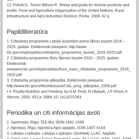
13. Pollott G., Trevor Wilson R. Sheep and goats for diverse products and
profits. Food and Agriculture Organization of the United Nations, Rural
Infrastructure and Agro-Industries Division, Rome. 2009. 42 p.
Papildliteratūra
1. Ciltsdarba programma Latvijā audzētām piena šķirņu kazām 2016 –
2025. gadam. Elektroniski pieejams: http://www.
ldc.gov.lv/upload/doc/ciltsdarba_programma_kazam_2016-2025.pdf
2. Ciltsdarba programma Būru šķirnes kazām 2016 – 2025. gadam.
Elektroniski
pieejams:ldc.gov.lv/upload/doc/buru_kazu_ciltsdarba_programma_2016_
2025.pdf
3. Ciltsdarba programma aitkopībā. Elektroniski pieejams:
http://www.ldc.gov.lv/likumdosana/Cilts_prog_aitkopiba_2009.pdf
• 4. Poultry Nutrition and Feeding; by G.M. Pesti, R.I.Bakalli, J.P. Driver, A.
Atencio. 2005. 452 p. ISBN-10: 141207536X.
Periodika un citi informācijas avoti
1. Saimnieks. Rīga: TEE Bio, ISSN 1691-1598
2. Agrotops. Rīga: Aģentūra Agro apgāds, ISSN 1407-5164.
3. Latvijas Lopkopis. Latvijas Lopkopis. Ozolnieki. LLKC. Apgāds.