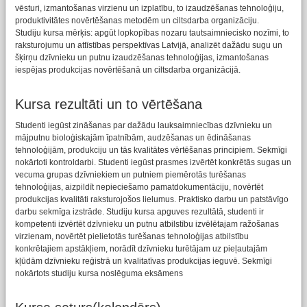
vēsturi, izmantošanas virzienu un izplatību, to izaudzēšanas tehnoloģiju,
produktivitātes novērtēšanas metodēm un ciltsdarba organizāciju.
Studiju kursa mērķis: apgūt lopkopības nozaru tautsaimniecisko nozīmi, to
raksturojumu un attīstības perspektīvas Latvijā, analizēt dažādu sugu un
šķirņu dzīvnieku un putnu izaudzēšanas tehnoloģijas, izmantošanas
iespējas produkcijas novērtēšanā un ciltsdarba organizācijā.
Kursa rezultāti un to vērtēšana
Studenti iegūst zināšanas par dažādu lauksaimniecības dzīvnieku un
mājputnu bioloģiskajām īpatnībām, audzēšanas un ēdināšanas
tehnoloģijām, produkciju un tās kvalitātes vērtēšanas principiem. Sekmīgi
nokārtoti kontroldarbi. Studenti iegūst prasmes izvērtēt konkrētās sugas un
vecuma grupas dzīvniekiem un putniem piemērotās turēšanas
tehnoloģijas, aizpildīt nepieciešamo pamatdokumentāciju, novērtēt
produkcijas kvalitāti raksturojošos lielumus. Praktisko darbu un patstāvīgo
darbu sekmīga izstrāde. Studiju kursa apguves rezultātā, studenti ir
kompetenti izvērtēt dzīvnieku un putnu atbilstību izvēlētajam ražošanas
virzienam, novērtēt pielietotās turēšanas tehnoloģijas atbilstību
konkrētajiem apstākļiem, norādīt dzīvnieku turētājam uz pieļautajām
kļūdām dzīvnieku reģistrā un kvalitatīvas produkcijas ieguvē. Sekmīgi
nokārtots studiju kursa noslēguma eksāmens