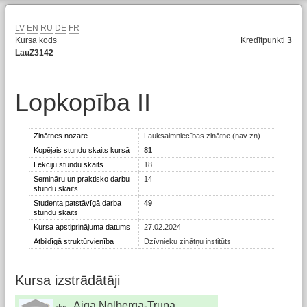
LV
EN
RU
DE
FR
Kursa kods
Kredītpunkti
3
LauZ3142
Lopkopība II
Zinātnes nozare
Lauksaimniecības zinātne (nav zn)
Kopējais stundu skaits kursā
81
Lekciju stundu skaits
18
Semināru un praktisko darbu
14
stundu skaits
Studenta patstāvīgā darba
49
stundu skaits
Kursa apstiprinājuma datums
27.02.2024
Atbildīgā struktūrvienība
Dzīvnieku zinātņu institūts
Kursa izstrādātāji
Aiga Nolberga-Trūpa
doc.