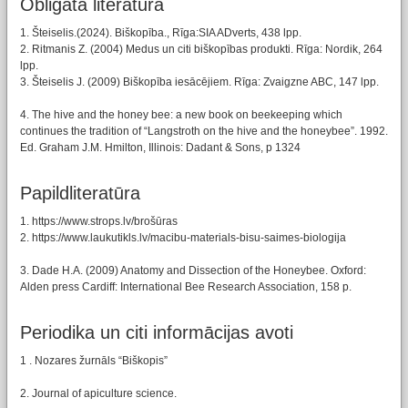
Obligātā literatūra
1. Šteiselis.(2024). Biškopība., Rīga:SIA ADverts, 438 lpp.
2. Ritmanis Z. (2004) Medus un citi biškopības produkti. Rīga: Nordik, 264
lpp.
3. Šteiselis J. (2009) Biškopība iesācējiem. Rīga: Zvaigzne ABC, 147 lpp.
4. The hive and the honey bee: a new book on beekeeping which
continues the tradition of “Langstroth on the hive and the honeybee”. 1992.
Ed. Graham J.M. Hmilton, Illinois: Dadant & Sons, p 1324
Papildliteratūra
1. https://www.strops.lv/brošūras
2. https://www.laukutikls.lv/macibu-materials-bisu-saimes-biologija
3. Dade H.A. (2009) Anatomy and Dissection of the Honeybee. Oxford:
Alden press Cardiff: International Bee Research Association, 158 p.
Periodika un citi informācijas avoti
1 . Nozares žurnāls “Biškopis”
2. Journal of apiculture science.