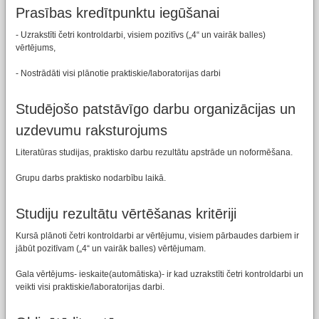
Prasības kredītpunktu iegūšanai
- Uzrakstīti četri kontroldarbi, visiem pozitīvs („4“ un vairāk balles)
vērtējums,
- Nostrādāti visi plānotie praktiskie/laboratorijas darbi
Studējošo patstāvīgo darbu organizācijas un
uzdevumu raksturojums
Literatūras studijas, praktisko darbu rezultātu apstrāde un noformēšana.
Grupu darbs praktisko nodarbību laikā.
Studiju rezultātu vērtēšanas kritēriji
Kursā plānoti četri kontroldarbi ar vērtējumu, visiem pārbaudes darbiem ir
jābūt pozitīvam („4“ un vairāk balles) vērtējumam.
Gala vērtējums- ieskaite(automātiska)- ir kad uzrakstīti četri kontroldarbi un
veikti visi praktiskie/laboratorijas darbi.