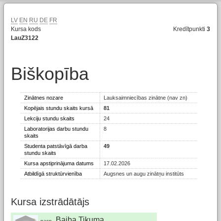
LV
EN
RU
DE
FR
Kursa kods
Kredītpunkti
3
LauZ3122
Biškopība
Zinātnes nozare
Lauksaimniecības zinātne (nav zn)
Kopējais stundu skaits kursā
81
Lekciju stundu skaits
24
Laboratorijas darbu stundu
8
skaits
Studenta patstāvīgā darba
49
stundu skaits
Kursa apstiprinājuma datums
17.02.2026
Atbildīgā struktūrvienība
Augsnes un augu zinātņu institūts
Kursa izstrādātājs
Baiba Tikuma
pasn.