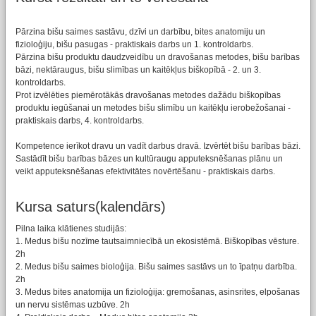
Pārzina bišu saimes sastāvu, dzīvi un darbību, bites anatomiju un
fizioloģiju, bišu pasugas - praktiskais darbs un 1. kontroldarbs.
Pārzina bišu produktu daudzveidību un dravošanas metodes, bišu barības
bāzi, nektāraugus, bišu slimības un kaitēkļus biškopībā - 2. un 3.
kontroldarbs.
Prot izvēlēties piemērotākās dravošanas metodes dažādu biškopības
produktu iegūšanai un metodes bišu slimību un kaitēkļu ierobežošanai -
praktiskais darbs, 4. kontroldarbs.
Kompetence ierīkot dravu un vadīt darbus dravā. Izvērtēt bišu barības bāzi.
Sastādīt bišu barības bāzes un kultūraugu apputeksnēšanas plānu un
veikt apputeksnēšanas efektivitātes novērtēšanu - praktiskais darbs.
Kursa saturs(kalendārs)
Pilna laika klātienes studijās:
1. Medus bišu nozīme tautsaimniecībā un ekosistēmā. Biškopības vēsture.
2h
2. Medus bišu saimes bioloģija. Bišu saimes sastāvs un to īpatņu darbība.
2h
3. Medus bites anatomija un fizioloģija: gremošanas, asinsrites, elpošanas
un nervu sistēmas uzbūve. 2h