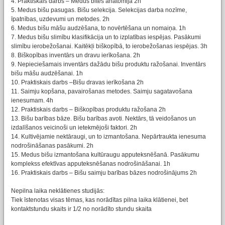
4. Praktiskais darbs – Medus bites anatomija 2h
5. Medus bišu pasugas. Bišu selekcija. Selekcijas darba nozīme,
īpatnības, uzdevumi un metodes. 2h
6. Medus bišu māšu audzēšana, to novērtēšana un nomaiņa. 1h
7. Medus bišu slimību klasifikācija un to izplatības iespējas. Pasākumi
slimību ierobežošanai. Kaitēkļi biškopībā, to ierobežošanas iespējas. 3h
8. Biškopības inventārs un dravu ierīkošana. 2h
9. Nepieciešamais inventārs dažādu bišu produktu ražošanai. Inventārs
bišu māšu audzēšanai. 1h
10. Praktiskais darbs –Bišu dravas ierīkošana 2h
11. Saimju kopšana, pavairošanas metodes. Saimju sagatavošana
ienesumam. 4h
12. Praktiskais darbs – Biškopības produktu ražošana 2h
13. Bišu barības bāze. Bišu barības avoti. Nektārs, tā veidošanos un
izdalīšanos veicinoši un ietekmējoši faktori. 2h
14. Kultivējamie nektāraugi, un to izmantošana. Nepārtraukta ienesuma
nodrošināšanas pasākumi. 2h
15. Medus bišu izmantošana kultūraugu apputeksnēšanā. Pasākumu
komplekss efektīvas apputeksnēšanas nodrošināšanai. 1h
16. Praktiskais darbs – Bišu saimju barības bāzes nodrošinājums 2h
Nepilna laika neklātienes studijās:
Tiek īstenotas visas tēmas, kas norādītas pilna laika klātienei, bet
kontaktstundu skaits ir 1/2 no norādīto stundu skaita