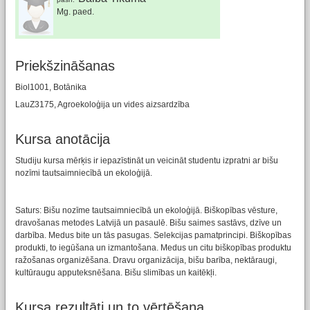
Mg. paed.
Priekšzināšanas
Biol1001, Botānika
LauZ3175, Agroekoloģija un vides aizsardzība
Kursa anotācija
Studiju kursa mērķis ir iepazīstināt un veicināt studentu izpratni ar bišu
nozīmi tautsaimniecībā un ekoloģijā.
Saturs: Bišu nozīme tautsaimniecībā un ekoloģijā. Biškopības vēsture,
dravošanas metodes Latvijā un pasaulē. Bišu saimes sastāvs, dzīve un
darbība. Medus bite un tās pasugas. Selekcijas pamatprincipi. Biškopības
produkti, to iegūšana un izmantošana. Medus un citu biškopības produktu
ražošanas organizēšana. Dravu organizācija, bišu barība, nektāraugi,
kultūraugu apputeksnēšana. Bišu slimības un kaitēkļi.
Kursa rezultāti un to vērtēšana