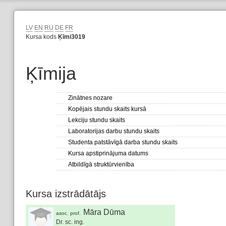
LV
EN
RU
DE
FR
Kursa kods
Ķīmi3019
Ķīmija
Zinātnes nozare
Kopējais stundu skaits kursā
Lekciju stundu skaits
Laboratorijas darbu stundu skaits
Studenta patstāvīgā darba stundu skaits
Kursa apstiprinājuma datums
Atbildīgā struktūrvienība
Kursa izstrādātājs
Māra Dūma
asoc. prof.
Dr. sc. ing.