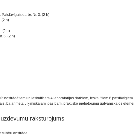
Patstāvīgais darbs Nr. 3. (2 h)
 (2 h)
. (2 h)
. 6. (2 h)
ūt nostrādātiem un ieskaitītiem 4 laboratorijas darbiem, ieskaitītiem 8 patstāvīg
aistībā ar metālu ķīmiskajām īpašībām, praktisko pielietojumu galvaniskajos eleme
n uzdevumu raksturojums
ezultātu apstrāde.