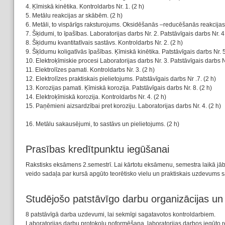
4. Ķīmiskā kinētika. Kontroldarbs Nr. 1. (2 h)
5. Metālu reakcijas ar skābēm. (2 h)
6. Metāli, to vispārīgs raksturojums. Oksidēšanās –reducēšanās reakcijas. 
7. Šķidumi, to īpašības. Laboratorijas darbs Nr. 2. Patstāvīgais darbs Nr. 4.
8. Šķidumu kvantitatīvais sastāvs. Kontroldarbs Nr. 2. (2 h)
9. Šķīdumu koligatīvās īpašības. Ķīmiskā kinētika. Patstāvīgais darbs Nr. 5
10. Elektroķīmiskie procesi Laboratorijas darbs Nr. 3. Patstāvīgais darbs Nr
11. Elektrolīzes pamati. Kontroldarbs Nr. 3. (2 h)
12. Elektrolīzes praktiskais pielietojums. Patstāvīgais darbs Nr .7. (2 h)
13. Korozijas pamati. Ķīmiskā korozija. Patstāvīgais darbs Nr. 8. (2 h)
14. Elektroķīmiskā korozija. Kontroldarbs Nr. 4. (2 h)
15. Paņēmieni aizsardzībai pret koroziju. Laboratorijas darbs Nr. 4. (2 h)
16. Metālu sakausējumi, to sastāvs un pielietojums. (2 h)
Prasības kredītpunktu iegūšanai
Rakstisks eksāmens 2.semestrī. Lai kārtotu eksāmenu, semestra laikā jāb
veido sadaļa par kursā apgūto teorētisko vielu un praktiskais uzdevums s
Studējošo patstāvīgo darbu organizācijas u
8 patstāvīgā darba uzdevumi, lai sekmīgi sagatavotos kontroldarbiem.
Laboratorijas darbu protokolu noformēšana, laboratorijas darbos iegūto r