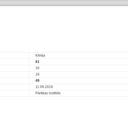
Ķīmija
81
16
16
49
11.09.2019
Pārtikas institūts