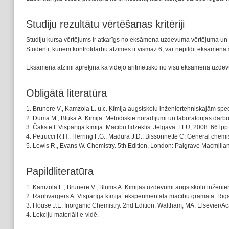
Studiju rezultātu vērtēšanas kritēriji
Studiju kursa vērtējums ir atkarīgs no eksāmena uzdevuma vērtējuma un s
Studenti, kuriem kontroldarbu atzīmes ir vismaz 6, var nepildīt eksāmena 
Eksāmena atzīmi aprēķina kā vidējo aritmētisko no visu eksāmena uzde
Obligātā literatūra
1. Brunere V., Kamzola L. u.c. Ķīmija augstskolu inženiertehniskajām spec
2. Dūma M., Bluka A. Ķīmija. Metodiskie norādījumi un laboratorijas darbu
3. Čakste I. Vispārīgā ķīmija. Mācību līdzeklis. Jelgava: LLU, 2008. 66 lpp
4. Petrucci R.H., Herring F.G., Madura J.D., Bissonnette C. General chem
5. Lewis R., Evans W. Chemistry. 5th Edition, London: Palgrave Macmillan
Papildliteratūra
1. Kamzola L., Brunere V., Blūms A. Ķīmijas uzdevumi augstskolu inženier
2. Rauhvargers A. Vispārīgā ķīmija: eksperimentāla mācību grāmata. Rīga
3. House J.E. Inorganic Chemistry. 2nd Edition. Waltham, MA: Elsevier/A
4. Lekciju materiāli e-vidē.