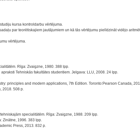
tudiju kursa kontroldarbu vērtējuma.
sadaļu par teorētiskajiem jautājumiem un kā tās vērtējumu pielīdzināt vidējo aritm
vumu vērtējuma.
ialitātēm. Rīga: Zvaigzne, 1980. 388 lpp.
 apraksti Tehniskās fakultātes studentiem. Jelgava: LLU, 2008. 24 lpp.
.
istry: principles and modern applications, 7th Edition. Toronto:Pearson Canada, 201
, 2018. 508 p.
tehniskajām specialitātēm. Rīga: Zvaigzne, 1988. 209 lpp.
: Zinātne, 1996. 383 lpp.
cademic Press, 2013. 832 p.