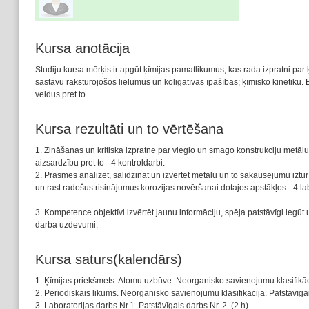
Kursa anotācija
Studiju kursa mērķis ir apgūt ķīmijas pamatlikumus, kas rada izpratni pa
sastāvu raksturojošos lielumus un koligatīvās īpašības; ķīmisko kinētiku. 
veidus pret to.
Kursa rezultāti un to vērtēšana
1. Zināšanas un kritiska izpratne par vieglo un smago konstrukciju metālu
aizsardzību pret to - 4 kontroldarbi.
2. Prasmes analizēt, salīdzināt un izvērtēt metālu un to sakausējumu iztu
un rast radošus risinājumus korozijas novēršanai dotajos apstākļos - 4 lab
3. Kompetence objektīvi izvērtēt jaunu informāciju, spēja patstāvīgi iegūt u
darba uzdevumi.
Kursa saturs(kalendārs)
1. Ķīmijas priekšmets. Atomu uzbūve. Neorganisko savienojumu klasifikāci
2. Periodiskais likums. Neorganisko savienojumu klasifikācija. Patstāvīgais
3. Laboratorijas darbs Nr.1. Patstāvīgais darbs Nr. 2. (2 h)