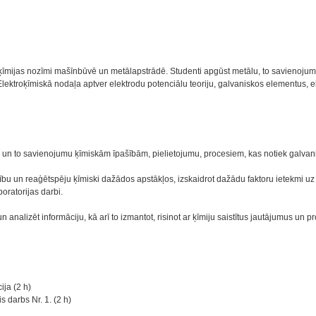
r ķīmijas nozīmi mašīnbūvē un metālapstrādē. Studenti apgūst metālu, to savienojum
Elektroķīmiskā nodaļa aptver elektrodu potenciālu teoriju, galvaniskos elementus, el
 un to savienojumu ķīmiskām īpašībām, pielietojumu, procesiem, kas notiek galvanis
rību un reaģētspēju ķīmiski dažādos apstākļos, izskaidrot dažādu faktoru ietekmi u
oratorijas darbi.
n analizēt informāciju, kā arī to izmantot, risinot ar ķīmiju saistītus jautājumus un 
ja (2 h)
 darbs Nr. 1. (2 h)