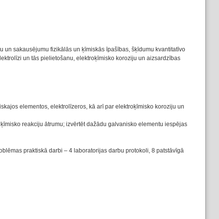
u un sakausējumu fizikālās un ķīmiskās īpašības, šķīdumu kvantitatīvo
ektrolīzi un tās pielietošanu, elektroķīmisko koroziju un aizsardzības
kajos elementos, elektrolīzeros, kā arī par elektroķīmisko koroziju un
z ķīmisko reakciju ātrumu; izvērtēt dažādu galvanisko elementu iespējas
problēmas praktiskā darbi – 4 laboratorijas darbu protokoli, 8 patstāvīgā