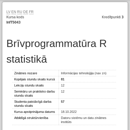
LV
EN
RU
DE
FR
Kursa kods
Kredītpunkti
3
InfT5043
Brīvprogrammatūra R
statistikā
Zinātnes nozare
Informācijas tehnoloģija (nav zn)
Kopējais stundu skaits kursā
81
Lekciju stundu skaits
12
Semināru un praktisko darbu
12
stundu skaits
Studenta patstāvīgā darba
57
stundu skaits
Kursa apstiprinājuma datums
18.10.2022
Atbildīgā struktūrvienība
Datoru sistēmu un datu zinātnes
institūts