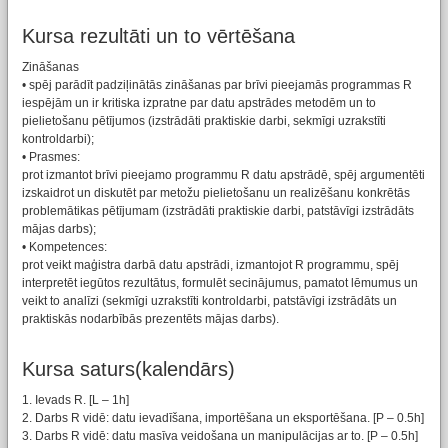
Kursa rezultāti un to vērtēšana
Zināšanas
• spēj parādīt padziļinātās zināšanas par brīvi pieejamās programmas R
iespējām un ir kritiska izpratne par datu apstrādes metodēm un to
pielietošanu pētījumos (izstrādāti praktiskie darbi, sekmīgi uzrakstīti
kontroldarbi);
• Prasmes:
prot izmantot brīvi pieejamo programmu R datu apstrādē, spēj argumentēti
izskaidrot un diskutēt par metožu pielietošanu un realizēšanu konkrētās
problemātikas pētījumam (izstrādāti praktiskie darbi, patstāvīgi izstrādāts
mājas darbs);
• Kompetences:
prot veikt maģistra darbā datu apstrādi, izmantojot R programmu, spēj
interpretēt iegūtos rezultātus, formulēt secinājumus, pamatot lēmumus un
veikt to analīzi (sekmīgi uzrakstīti kontroldarbi, patstāvīgi izstrādāts un
praktiskās nodarbībās prezentēts mājas darbs).
Kursa saturs(kalendārs)
1. Ievads R. [L – 1h]
2. Darbs R vidē: datu ievadīšana, importēšana un eksportēšana. [P – 0.5h]
3. Darbs R vidē: datu masīva veidošana un manipulācijas ar to. [P – 0.5h]