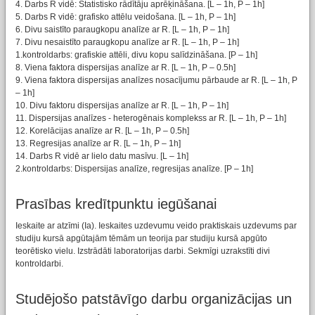
4. Darbs R vidē: Statistisko rādītāju aprēķināšana. [L – 1h, P – 1h]
5. Darbs R vidē: grafisko attēlu veidošana. [L – 1h, P – 1h]
6. Divu saistīto paraugkopu analīze ar R. [L – 1h, P – 1h]
7. Divu nesaistīto paraugkopu analīze ar R. [L – 1h, P – 1h]
1.kontroldarbs: grafiskie attēli, divu kopu salīdzināšana. [P – 1h]
8. Viena faktora dispersijas analīze ar R. [L – 1h, P – 0.5h]
9. Viena faktora dispersijas analīzes nosacījumu pārbaude ar R. [L – 1h, P
– 1h]
10. Divu faktoru dispersijas analīze ar R. [L – 1h, P – 1h]
11. Dispersijas analīzes - heterogēnais komplekss ar R. [L – 1h, P – 1h]
12. Korelācijas analīze ar R. [L – 1h, P – 0.5h]
13. Regresijas analīze ar R. [L – 1h, P – 1h]
14. Darbs R vidē ar lielo datu masīvu. [L – 1h]
2.kontroldarbs: Dispersijas analīze, regresijas analīze. [P – 1h]
Prasības kredītpunktu iegūšanai
Ieskaite ar atzīmi (Ia). Ieskaites uzdevumu veido praktiskais uzdevums par
studiju kursā apgūtajām tēmām un teorija par studiju kursā apgūto
teorētisko vielu. Izstrādāti laboratorijas darbi. Sekmīgi uzrakstīti divi
kontroldarbi.
Studējošo patstāvīgo darbu organizācijas un