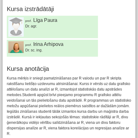
Kursa izstrādātāji
Līga Paura
prof.
Dr. agr.
Irina Arhipova
prof.
Dr. sc. ing.
Kursa anotācija
Kursa mērķis ir sniegt pamatzināšanas par R valodu un par R skripta
rakstīšanu lietišķo uzdevumu atrisināšanai. Kurss ir vērsts uz datu grafisko
attēlošanu un datu analīzi ar R, izmantojot statistiskās datu apstrādes
metodes.Studenti apgūst brīvi pieejamo programmu R grafisko attēlu
veidošanai un tās pielietošanu datu apstrādē. R programmas un statistisko
metožu apgūšanai pielietos reālos piemērus saistītos ar dažādām jomām.
Iegūtās zināšanas studenti tālāk izmantos kursa darbu un maģistra darba
izstrādē. Kursā ir iekļautas sekojošās tēmas: statistiskie rādītāji ar R, divu
ģenerālkopu vidējo vērtību salīdzināšana ar R, viena un divu faktoru
dispersijas analīze ar R, viena faktora korelācijas un regresijas analīze ar
R.