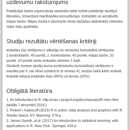
uzdevumu raksturojums
Patstāvīgā darba organizācija semestra laikā notiek patstāvīgi studējot
literatūru, izmantojot mācībspēka konsultācijas. Izstrādāts un aizstāvēts
mājas darbs. Mājas darbā ir jāizmanto divas dažādas statistiskās metodes
reālo datu apstrādei.
Studiju rezultātu vērtēšanas kritēriji
Ieskaites (Ia) vērtējums ir atkarīgs no semestra kumulatīvā vērtējuma:
1.kontroldarbs: 40 punkti, 2. kontroldarbs: 40 punkti, mājas darbs: 20
punkti. 10 punkti veido ieskaites atzīmes 1 balli.
Studenti, kuriem studiju kursa kontroldarbu kumulatīvais vērtējums ir
mazāks par 4, vai vēlas uzlabot to (ir vismaz 4), sesijas laikā kārto ieskaiti.
Ieskaite iekļauj praktisko daļu (80%) un teoriju (20%).
Obligātā literatūra
1. An Introduction to R. http://cran.r-project.org/doc/manuals/R-intro.html
[skatīts 7.decembrī 2018.]
2. Robert I. Kabacoff (2015) R in action: data analysis and graphics with R.
Shelter Island, NY: Manning, 579 p.
3. James Gareth, at al. (2017) An introduction to statistical learning: with
applications in R. New York : Springer, 426 p.