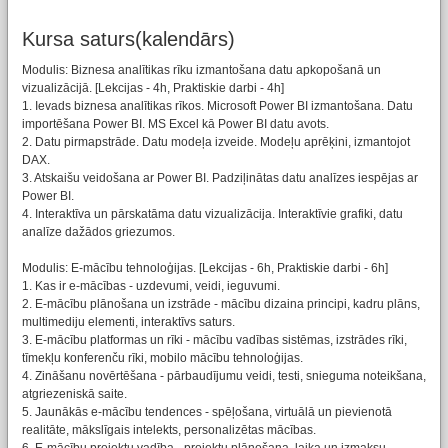
Kursa saturs(kalendārs)
Modulis: Biznesa analītikas rīku izmantošana datu apkopošanā un
vizualizācijā. [Lekcijas - 4h, Praktiskie darbi - 4h]
1. Ievads biznesa analītikas rīkos. Microsoft Power BI izmantošana. Datu
importēšana Power BI. MS Excel kā Power BI datu avots.
2. Datu pirmapstrāde. Datu modeļa izveide. Modeļu aprēķini, izmantojot
DAX.
3. Atskaišu veidošana ar Power BI. Padziļinātas datu analīzes iespējas ar
Power BI.
4. Interaktīva un pārskatāma datu vizualizācija. Interaktīvie grafiki, datu
analīze dažādos griezumos.
Modulis: E-mācību tehnoloģijas. [Lekcijas - 6h, Praktiskie darbi - 6h]
1. Kas ir e-mācības - uzdevumi, veidi, ieguvumi.
2. E-mācību plānošana un izstrāde - mācību dizaina principi, kadru plāns,
multimediju elementi, interaktīvs saturs.
3. E-mācību platformas un rīki - mācību vadības sistēmas, izstrādes rīki,
tīmekļu konferenču rīki, mobilo mācību tehnoloģijas.
4. Zināšanu novērtēšana - pārbaudījumu veidi, testi, snieguma noteikšana,
atgriezeniskā saite.
5. Jaunākās e-mācību tendences - spēļošana, virtuālā un pievienotā
realitāte, mākslīgais intelekts, personalizētas mācības.