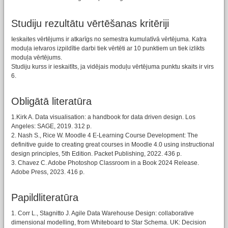
Studiju rezultātu vērtēšanas kritēriji
Ieskaites vērtējums ir atkarīgs no semestra kumulatīvā vērtējuma. Katra
moduļa ietvaros izpildītie darbi tiek vērtēti ar 10 punktiem un tiek izlikts
moduļa vērtējums.
Studiju kurss ir ieskaitīts, ja vidējais moduļu vērtējuma punktu skaits ir virs
6.
Obligātā literatūra
1.Kirk A. Data visualisation: a handbook for data driven design. Los
Angeles: SAGE, 2019. 312 p.
2. Nash S., Rice W. Moodle 4 E-Learning Course Development: The
definitive guide to creating great courses in Moodle 4.0 using instructional
design principles, 5th Edition. Packet Publishing, 2022. 436 p.
3. Chavez C. Adobe Photoshop Classroom in a Book 2024 Release.
Adobe Press, 2023. 416 p.
Papildliteratūra
1. Corr L., Stagnitto J. Agile Data Warehouse Design: collaborative
dimensional modelling, from Whiteboard to Star Schema. UK: Decision