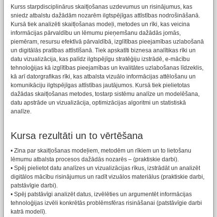
Kurss starpdisciplinārus skaitļošanas uzdevumus un risinājumus, kas
sniedz atbalstu dažādām nozarēm ilgtspējīgas attīstības nodrošināšanā.
Kursā tiek analizēti skaitļošanas modeļi, metodes un rīki, kas veicina
informācijas pārvaldību un lēmumu pieņemšanu dažādās jomās,
piemēram, resursu efektīvā pārvaldībā, izglītības pieejamības uzlabošanā
un digitālās pratības attīstīšanā. Tiek apskatīti biznesa analītikas rīki un
datu vizualizācija, kas palīdz ilgtspējīgu stratēģiju izstrādē, e-mācību
tehnoloģijas kā izglītības pieejamības un kvalitātes uzlabošanas līdzeklis,
kā arī datorgrafikas rīki, kas atbalsta vizuālo informācijas attēlošanu un
komunikāciju ilgtspējīgas attīstības jautājumos. Kursā tiek pielietotas
dažādas skaitļošanas metodes, tostarp sistēmu analīze un modelēšana,
datu apstrāde un vizualizācija, optimizācijas algoritmi un statistiskā
analīze.
Kursa rezultāti un to vērtēšana
• Zina par skaitļošanas modeļiem, metodēm un rīkiem un to lietošanu
lēmumu atbalsta procesos dažādās nozarēs – (praktiskie darbi).
• Spēj pielietot datu analīzes un vizualizācijas rīkus, izstrādāt un analizēt
digitālos mācību risinājumus un radīt vizuālos materiālus (praktiskie darbi,
patstāvīgie darbi).
• Spēj patstāvīgi analizēt datus, izvēlēties un argumentēt informācijas
tehnoloģijas izvēli konkrētās problēmsfēras risināšanai (patstāvīgie darbi
katrā modelī).