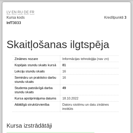
LV
EN
RU
DE
FR
Kursa kods
Kredītpunkti
3
InfT3033
Skaitļošanas ilgtspēja
Zinātnes nozare
Informācijas tehnoloģija (nav zn)
Kopējais stundu skaits kursā
81
Lekciju stundu skaits
16
Semināru un praktisko darbu
16
stundu skaits
Studenta patstāvīgā darba
49
stundu skaits
Kursa apstiprinājuma datums
18.10.2022
Atbildīgā struktūrvienība
Datoru sistēmu un datu zinātnes
institūts
Kursa izstrādātāji