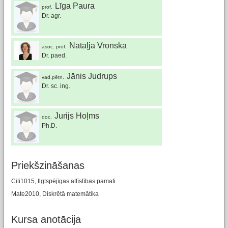
Līga Paura
prof.
Dr. agr.
Nataļja Vronska
asoc. prof.
Dr. paed.
Jānis Judrups
vad.pētn.
Dr. sc. ing.
Jurijs Hoļms
doc.
Ph.D.
Priekšzināšanas
Citi1015, Ilgtspējīgas attīstības pamati
Mate2010, Diskrētā matemātika
Kursa anotācija