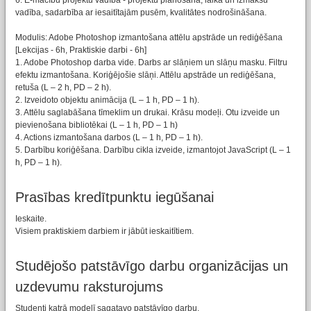
6. E-mācību projektu vadība - projektu plānošana, laika un izmaksu
vadība, sadarbība ar iesaitītajām pusēm, kvalitātes nodrošināšana.
Modulis: Adobe Photoshop izmantošana attēlu apstrāde un rediģēšana
[Lekcijas - 6h, Praktiskie darbi - 6h]
1. Adobe Photoshop darba vide. Darbs ar slāņiem un slāņu masku. Filtru
efektu izmantošana. Koriģējošie slāņi. Attēlu apstrāde un rediģēšana,
retuša (L – 2 h, PD – 2 h).
2. Izveidoto objektu animācija (L – 1 h, PD – 1 h).
3. Attēlu saglabāšana tīmeklim un drukai. Krāsu modeļi. Otu izveide un
pievienošana bibliotēkai (L – 1 h, PD – 1 h)
4. Actions izmantošana darbos (L – 1 h, PD – 1 h).
5. Darbību koriģēšana. Darbību cikla izveide, izmantojot JavaScript (L – 1
h, PD – 1 h).
Prasības kredītpunktu iegūšanai
Ieskaite.
Visiem praktiskiem darbiem ir jābūt ieskaitītiem.
Studējošo patstāvīgo darbu organizācijas un
uzdevumu raksturojums
Studenti katrā modelī sagatavo patstāvīgo darbu.