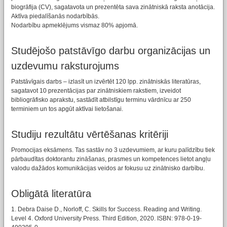
biogrāfija (CV), sagatavota un prezentēta sava zinātniskā raksta anotācija.
Aktīva piedalīšanās nodarbībās.
Nodarbību apmeklējums vismaz 80% apjomā.
Studējošo patstāvīgo darbu organizācijas un
uzdevumu raksturojums
Patstāvīgais darbs – izlasīt un izvērtēt 120 lpp. zinātniskās literatūras,
sagatavot 10 prezentācijas par zinātniskiem rakstiem, izveidot
bibliogrāfisko aprakstu, sastādīt atbilstīgu terminu vārdnīcu ar 250
terminiem un tos apgūt aktīvai lietošanai.
Studiju rezultātu vērtēšanas kritēriji
Promocijas eksāmens. Tas sastāv no 3 uzdevumiem, ar kuru palīdzību tiek
pārbaudītas doktorantu zināšanas, prasmes un kompetences lietot angļu
valodu dažādos komunikācijas veidos ar fokusu uz zinātnisko darbību.
Obligātā literatūra
1. Debra Daise D., Norloff, C. Skills for Success. Reading and Writing.
Level 4. Oxford University Press. Third Edition, 2020. ISBN: 978-0-19-