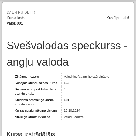
LV
EN
RU
DE
FR
Kursa kods
Kredītpunkti
6
ValoD001
Svešvalodas speckurss -
angļu valoda
Zinātnes nozare
Valodniecība un literatūrzinātne
Kopējais stundu skaits kursā
162
Semināru un praktisko darbu
48
stundu skaits
Studenta patstāvīgā darba
114
stundu skaits
Kursa apstiprinājuma datums
13.10.2024
Atbildīgā struktūrvienība
Valodu centrs
Kursa izstrādātājs