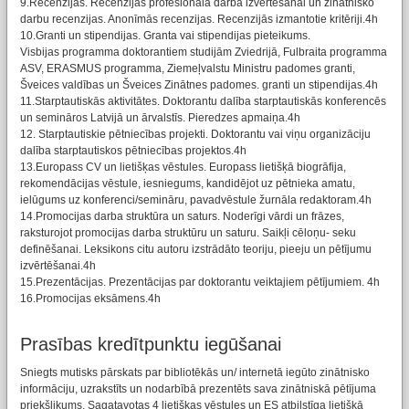
9.Recenzijas. Recenzijas profesionālā darba izvērtēšanai un zinātnisko
darbu recenzijas. Anonīmās recenzijas. Recenzijās izmantotie kritēriji.4h
10.Granti un stipendijas. Granta vai stipendijas pieteikums.
Visbijas programma doktorantiem studijām Zviedrijā, Fulbraita programma
ASV, ERASMUS programma, Ziemeļvalstu Ministru padomes granti,
Šveices valdības un Šveices Zinātnes padomes. granti un stipendijas.4h
11.Starptautiskās aktivitātes. Doktorantu dalība starptautiskās konferencēs
un semināros Latvijā un ārvalstīs. Pieredzes apmaiņa.4h
12. Starptautiskie pētniecības projekti. Doktorantu vai viņu organizāciju
dalība starptautiskos pētniecības projektos.4h
13.Europass CV un lietišķas vēstules. Europass lietišķā biogrāfija,
rekomendācijas vēstule, iesniegums, kandidējot uz pētnieka amatu,
ielūgums uz konferenci/semināru, pavadvēstule žurnāla redaktoram.4h
14.Promocijas darba struktūra un saturs. Noderīgi vārdi un frāzes,
raksturojot promocijas darba struktūru un saturu. Saikļi cēloņu- seku
definēšanai. Leksikons citu autoru izstrādāto teoriju, pieeju un pētījumu
izvērtēšanai.4h
15.Prezentācijas. Prezentācijas par doktorantu veiktajiem pētījumiem. 4h
16.Promocijas eksāmens.4h
Prasības kredītpunktu iegūšanai
Sniegts mutisks pārskats par bibliotēkās un/ internetā iegūto zinātnisko
informāciju, uzrakstīts un nodarbībā prezentēts sava zinātniskā pētījuma
priekšlikums. Sagatavotas 4 lietišķas vēstules un ES atbilstīga lietišķā