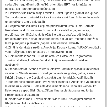
1.Eiropas Zinātnes telpa (ERT). Īsa vēsture. Darbības jomas: starptautiskā
sadarbība, ieguldījumi pētniecībā, prioritātes. ERT nostiprināšanas
politika. ERT partnerību veidošana. 4h
2. Lietišķais stils zinātniskajos rakstos. Raksturīgākās gramatikas kļūdas.
Sarunvalodas un zinātniskā stila stilistiskās atšķirības. Britu angļu valoda
un amerikāņu angļu valoda.4h
3. Pētījuma priekšlikums. Pētījuma priekšlikumu uzsaukums. Formāts.
Priekšlikuma struktūra: nosaukums, autora kvalifikācija, anotācija,
problēmas identifikācija, atbilstošās literatūras analīze, pētniecības
projekta apraksts, risinājums/darba plāns, aktualitāte, metodes, budžets,
laika plānojums, pielikumi (papildus materiāli vai dati).4h
4. Zinātniskā raksta struktūra. Anotācija. Kopsavilkums. “IMRAD“. Anotāciju
veidi. Atšķirības starp anotāciju un kopsavilkumu.4h
5. Dokumentēšanas stili. Citāti un atsauces. Atsauces uz grāmatām,
žurnālu rakstiem, konferenču rakstu krājumiem un elektroniskiem
avotiem.4h
6. Stenda referāti. Stenda referāts- efektīvs komunikācijas rīks un vienots
veselums. Stenda referātu novietojuma veidi: uz grīdas, galda, sienas.
Kritēriji. Stenda referāta dizains, struktūra un tehniskās vadlīnijas.4h
7. Konferences prezentācija. Prezentācijas mērķis. Auditorijas vajadzības.
Ietekme uz auditoriju. Balss efektīva izmantošana. Tehniskā valoda, ko
lieto nozares speciālisti. Sarežģītības līmeņa pielāgošana auditorijai.
Prezentācijas struktūra.4h
8. Zinātniskie žurnāli. Nozaru zinātniskie žurnāli. Norādījumi autoriem.
Plaģiātisms. Autora vizītkarte.4h