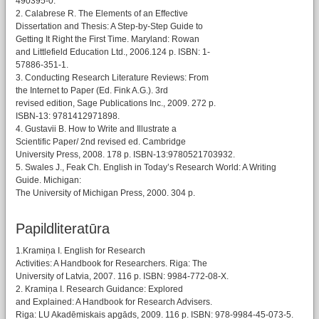
490395-0.
2. Calabrese R. The Elements of an Effective
Dissertation and Thesis: A Step-by-Step Guide to
Getting It Right the First Time. Maryland: Rowan
and Littlefield Education Ltd., 2006.124 p. ISBN: 1-
57886-351-1.
3. Conducting Research Literature Reviews: From
the Internet to Paper (Ed. Fink A.G.). 3rd
revised edition, Sage Publications Inc., 2009. 272 p.
ISBN-13: 9781412971898.
4. Gustavii B. How to Write and Illustrate a
Scientific Paper/ 2nd revised ed. Cambridge
University Press, 2008. 178 p. ISBN-13:9780521703932.
5. Swales J., Feak Ch. English in Today’s Research World: A Writing
Guide. Michigan:
The University of Michigan Press, 2000. 304 p.
Papildliteratūra
1.Kramiņa I. English for Research
Activities: A Handbook for Researchers. Riga: The
University of Latvia, 2007. 116 p. ISBN: 9984-772-08-X.
2. Kramiņa I. Research Guidance: Explored
and Explained: A Handbook for Research Advisers.
Riga: LU Akadēmiskais apgāds, 2009. 116 p. ISBN: 978-9984-45-073-5.