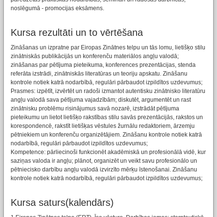
noslēgumā - promocijas eksāmens.
Kursa rezultāti un to vērtēšana
Zināšanas un izpratne par Eiropas Zinātnes telpu un tās lomu, lietišķo stilu
zinātniskās publikācijās un konferenču materiālos angļu valodā;
zināšanas par pētījuma pieteikuma, konferences prezentācijas, stenda
referāta izstrādi, zinātniskās literatūras un teoriju apskatu. Zināšanu
kontrole notiek katrā nodarbībā, regulāri pārbaudot izpildītos uzdevumus;
Prasmes: izpētīt, izvērtēt un radoši izmantot autentisku zinātnisko literatūru
angļu valodā sava pētījuma vajadzībām; diskutēt, argumentēt un rast
zinātnisku problēmu risinājumus savā nozarē, izstrādāt pētījuma
pieteikumu un lietot lietišķo rakstības stilu savās prezentācijās, rakstos un
korespondencē, rakstīt lietišķas vēstules žurnālu redaktoriem, ārzemju
pētniekiem un konferenču organizētājiem. Zināšanu kontrole notiek katrā
nodarbībā, regulāri pārbaudot izpildītos uzdevumus;
Kompetence: pārliecinoši funkcionēt akadēmiskā un profesionālā vidē, kur
saziņas valoda ir angļu; plānot, organizēt un veikt savu profesionālo un
pētniecisko darbību angļu valodā izvirzīto mērķu īstenošanai. Zināšanu
kontrole notiek katrā nodarbībā, regulāri pārbaudot izpildītos uzdevumus;
Kursa saturs(kalendārs)