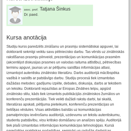
Tatjana Šinkus
asoc. prof.
Dr. paed.
Kursa anotācija
Studiju kurss paredzēts zināšanu un prasmju sistemātiskai apguvei, lai
doktoranti sekmīgi veiktu savu pētniecisko darbu. Tas vērsts uz zinātniskās
rakstīšanas prasmju pilnveidi, prezentācijas un komunikācijas prasmēm
(akcentējot diskusijas prasmes un valodas raituma attīstību), pētniecības
terminu apguvi, jaunas un ar pētījumu saistītas informācijas atlasi,
izmantojot autentisku zinātnisko literatūru. Darbs auditorijā mācībspēka
vadībā ir saistīts ar patstāvīgo darbu. Studiju procesā tiek izmantotas
dažādas metodes: gadījumu izpēte, debates, diskusija, darbs ar tekstiem
un leksiku. Doktoranti iepazīstas ar Eiropas Zinātnes telpu, apgūst
zinātnisko stilu, kāds tiek izmantots publikācijās zinātniskos žurnālos un
konferenču prezentācijās. Tiek veikti dažādi rakstu darbi, tai skaitā,
literatūras apskati, pētījuma pieteikumi, konferenču prezentācijas un
lietišķas vēstules. Visas aktivitātes balstās uz komunikācijas
pamatprincipu ievērošanu auditorijā, uzdevumu un tekstu autentiskumu,
studentu patstāvību, viņu kritisko domāšanu un analīzes spēju. Auditorijā
tiek plaši izmantotas informācijas komunikācijas tehnoloģijas. Kursā
paredzētas praktiskas nodarbības, semināri un radošās darbnīcas,