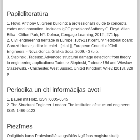
Papildliteratūra
1. Floyd, Anthony C. Green building: a professional's guide to concepts,
codes and innovation : includes IgCC provisions/ Anthony C. Floyd, Allan
Bilka.- Clifton Park, NY: Delmar, Cengage Learning, 2012., 271 lpp.
2. Civil engineering heritage in Europe: 18th-21st century / [editorial board:
Gorazd Humar, editor-in-chief... [et al.]]; European Council of Civil
Engineers. - Nova Gorica: Grafika Soča, 2009. - 375 p.
3. Stepinski, Tadeusz. Advanced structural damage detection: from theory
to engineering applications/ Tadeusz Stepinski, Tadeusz Uhl and Wieslaw
Staszewski. - Chichester, West Sussex, United Kingdom: Wiley, [2013], 328
p.
Periodika un citi informācijas avoti
1. Bauen mit Holz. ISSN: 0005-6545
2. The Structural Engineer. London: The institution of structural engineers.
ISSN 1466-5123
Piezīmes
Obligātais kurss Profesionālās augstākās izglītības maģistra studiju