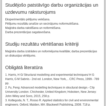
Studējošo patstāvīgo darbu organizācijas un
uzdevumu raksturojums
Eksperimentālo pētījumu veikšana.
Pētījumu rezultātu analīze un secinājumu noformulēšana.
Maģistra darba rakstīšana un noformēšana.
Darba prezentācijas sagatavošana.
Studiju rezultātu vērtēšanas kritēriji
Maģistra darba izstrādes un noformējuma kvalitāte; darba prezentācijas
un diskusijas vērtējums.
Obligātā literatūra
1. Harris, H G/ Structural modelling and experimental techniques/ H G
Harris, G M Sabnis.- 2nd ed. London, New York,... CRC Press, 1999.- 789
pp.
2. Fu, Feng: Advanced modelling techniques in structural design.- City
University London. Chichester, United Kingdom; Hoboken, New Jersey:
John Wiley and Sons, 2015, 258 p.
3. Kottegoda, N. T., Rosso R. Applied statistics for civil and environmental
engineers. Oxford; Malden, MA: Blackwell Publishing, 2008. 718 p.