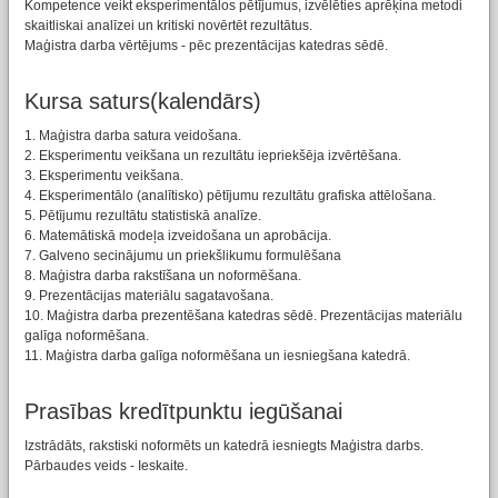
Kompetence veikt eksperimentālos pētījumus, izvēlēties aprēķina metodi
skaitliskai analīzei un kritiski novērtēt rezultātus.
Maģistra darba vērtējums - pēc prezentācijas katedras sēdē.
Kursa saturs(kalendārs)
1. Maģistra darba satura veidošana.
2. Eksperimentu veikšana un rezultātu iepriekšēja izvērtēšana.
3. Eksperimentu veikšana.
4. Eksperimentālo (analītisko) pētījumu rezultātu grafiska attēlošana.
5. Pētījumu rezultātu statistiskā analīze.
6. Matemātiskā modeļa izveidošana un aprobācija.
7. Galveno secinājumu un priekšlikumu formulēšana
8. Maģistra darba rakstīšana un noformēšana.
9. Prezentācijas materiālu sagatavošana.
10. Maģistra darba prezentēšana katedras sēdē. Prezentācijas materiālu
galīga noformēšana.
11. Maģistra darba galīga noformēšana un iesniegšana katedrā.
Prasības kredītpunktu iegūšanai
Izstrādāts, rakstiski noformēts un katedrā iesniegts Maģistra darbs.
Pārbaudes veids - Ieskaite.