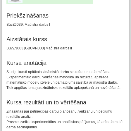
Priekšzināšanas
BūvZ6039, Maģistra darbs I
Aizstātais kurss
BūvZN003 [GBUVN003] Maģistra darbs II
Kursa anotācija
Studiju kursā aplūkota zinātniskā darba struktūra un noformēšana.
Eksperimentālo darbu veikšanas metodika un rezultātu apstrāde,
matemātisko modeļu izvēle un pamatojums saistībā ar maģistra darbu.
Tiek apgūtas iemaņas zinātnisko rezultātu apkopošanā un novērtēšanā.
Kursa rezultāti un to vērtēšana
Zināšanas par pētniecības darbu plānošanu, veikšanu un pētījumu
rezultātu analīzi.
Prasmes veikt eksperimentālos un analītiskos pētījumus, kā arī noformulēt
darba secinājumus.