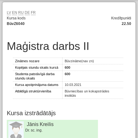
LV
EN
RU
DE
FR
Kursa kods
Kredītpunkti
BūvZ6040
22.50
Maģistra darbs II
Zinātnes nozare
Būvzinātne(nav zn)
Kopējais stundu skaits kursā
600
Studenta patstāvīgā darba
600
stundu skaits
Kursa apstiprinājuma datums
10.03.2021
Atbildīgā struktūrvienība
Būvniecības un kokapstrādes
institūts
Kursa izstrādātājs
Jānis Kreilis
Dr. sc. ing.