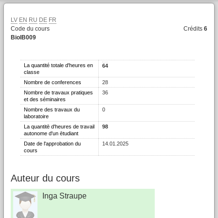
LV
EN
RU
DE
FR
Code du cours
Crédits
6
BiolB009
La quantité totale d'heures en
64
classe
Nombre de conferences
28
Nombre de travaux pratiques
36
et des séminaires
Nombre des travaux du
0
laboratoire
La quantitē d'heures de travail
98
autonome d'un ētudiant
Date de l'approbation du
14.01.2025
cours
Auteur du cours
Inga Straupe