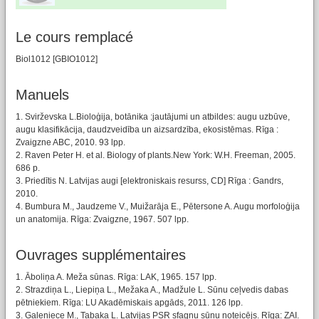
Le cours remplacé
Biol1012 [GBIO1012]
Manuels
1. Svirževska L.Bioloģija, botānika :jautājumi un atbildes: augu uzbūve,
augu klasifikācija, daudzveidība un aizsardzība, ekosistēmas. Rīga :
Zvaigzne ABC, 2010. 93 lpp.
2. Raven Peter H. et al. Biology of plants.New York: W.H. Freeman, 2005.
686 p.
3. Priedītis N. Latvijas augi [elektroniskais resurss, CD] Rīga : Gandrs,
2010.
4. Bumbura M., Jaudzeme V., Muižarāja E., Pētersone A. Augu morfoloģija
un anatomija. Rīga: Zvaigzne, 1967. 507 lpp.
Ouvrages supplémentaires
1. Āboliņa A. Meža sūnas. Rīga: LAK, 1965. 157 lpp.
2. Strazdiņa L., Liepiņa L., Mežaka A., Madžule L. Sūnu ceļvedis dabas
pētniekiem. Rīga: LU Akadēmiskais apgāds, 2011. 126 lpp.
3. Galeniece M., Tabaka L. Latvijas PSR sfagnu sūnu noteicējs. Rīga: ZAI.