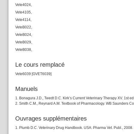
Vete4024,
Vete4105,
Vete4114,
VeteB022,
VeteB024,
VeteB029,
VeteB038,
Le cours remplacé
Vete6039 [GVET6039]
Manuels
1. Bonagura J.D., Twedt D.C. Kirk’s Current Veterinary Therapy XV. 1st e
2. Smith C.M., Reynard A.M. Textbook of Pharmacology. WB Saunders Co
Ouvrages supplémentaires
1. Plumb D.C. Veterinary Drug Handbook. USA: Pharma Vet. Publ., 2008.