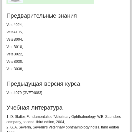
Предварительные знания
Vete4024,
Vete4105,
VeteB004,
VeteB010,
VeteB022,
VeteB030,
VeteB038,
Предыдущая версия курса
Vete4079 [GVET4083]
Учебная литературa
1. D. Slatter, Fundamentals of Veterinary Ophthalmology, W.B. Saunders
company, second, third edtion, 2004,
2. G. A. Severin, Severin’s Veterinary ophthalmology notes, third editon