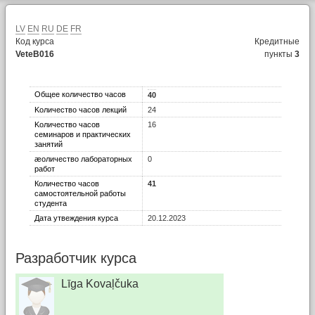
LV
EN
RU
DE
FR
Код курса
Кредитные
VeteB016
пункты
3
Общее количество часов
40
Kоличество часов лекций
24
Kоличество часов
16
семинаров и практических
занятий
æоличество лабораторных
0
работ
Количество часов
41
самостоятельной работы
студента
Дата утвеждения курса
20.12.2023
Разработчик курса
Līga Kovaļčuka